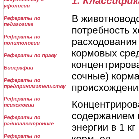
1. Классифи
уфологии
В животновод
Рефераты по
педагогике
потребность х
Рефераты по
расходования 
политологии
кормовых сре
Рефераты по праву
концентриров
Биографии
сочные) корма
Рефераты по
происхождени
предпринимательству
Рефераты по
Концентриров
психологии
содержанием 
Рефераты по
радиоэлектронике
энергии в 1 к
Рефераты по
корм. ед.