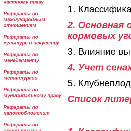
частному праву
1. Классифик
Рефераты по
международным
2. Основная
отношениям
кормовых уг
Рефераты по
культуре и искусству
3. Влияние вы
Рефераты по
менеджменту
4. Учет сена
Рефераты по
металлургии
5. Клубнепло
Рефераты по
муниципальному праву
Список лит
Рефераты по
налогообложению
Рефераты по
оккультизму и