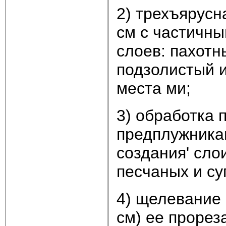
2) трехъярусн
см с частичн
слоев: пахотн
подзолистый 
места ми;
3) обработка 
предплужникам
создания' сло
песчаных и су
4) щелевание 
см) ее прорез