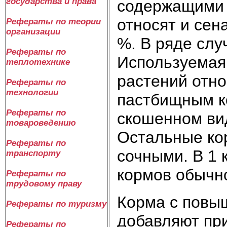
государства и права
содержащими о
относят и сен
Рефераты по теории
организации
%. В ряде слу
Рефераты по
Используемая
теплотехнике
растений отно
Рефераты по
технологии
пастбищным к
Рефераты по
скошенном вид
товароведению
Остальные ко
Рефераты по
сочными. В 1 
транспорту
кормов обычно
Рефераты по
трудовому праву
Корма с повы
Рефераты по туризму
добавляют пр
Рефераты по