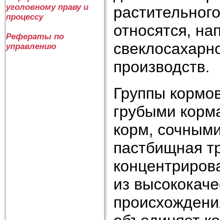
уголовному праву и
растительного
процессу
относятся, на
Рефераты по
свеклосахарно
управлению
производств.
Группы кормов
грубыми корма
корм, сочными
пастбищная тр
концентриров
из высококаче
происхождения