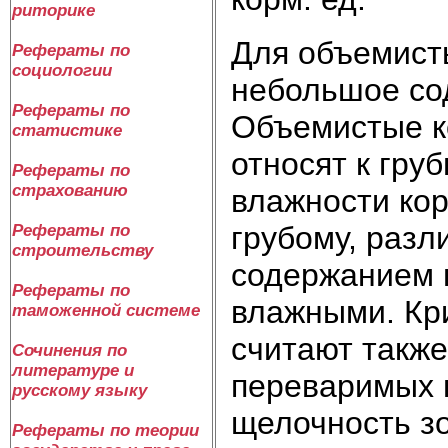
риторике
Для объемист
Рефераты по
социологии
небольшое со
Рефераты по
Объемистые к
статистике
относят к гру
Рефераты по
страхованию
влажности кор
грубому, разл
Рефераты по
строительству
содержанием 
Рефераты по
влажными. Кр
таможенной системе
считают также
Сочинения по
литературе и
переваримых п
русскому языку
щелочность зо
Рефераты по теории