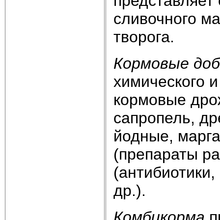
представляет 
сливочного ма
творога.
Кормовые до
химического и
кормовые дрож
сапропель, др
йодные, марга
(препараты р
(антибиотики,
др.).
Комбикорма
п