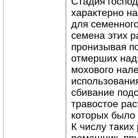
Стадия господ
характерно н
для семенного
семена этих р
пронизывая по
отмерших надз
мохового нале
использовани
сбивание подс
травостое ра
которых было 
К числу таких
ромашник, пру