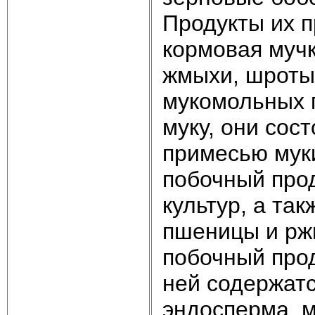
Продукты их 
кормовая мучк
жмыхи, шроты,
мукомольных 
муку, они сост
примесью мук
побочный прод
культур, а та
пшеницы и ржи
побочный прод
ней содержатс
эндосперма, м