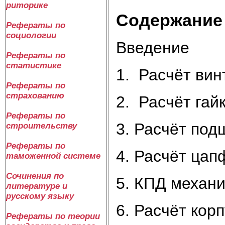
риторике
Содержание
Рефераты по
социологии
Введение
Рефераты по
статистике
1. Расчёт вин
Рефераты по
страхованию
2. Расчёт гай
Рефераты по
3. Расчёт под
строительству
Рефераты по
4. Расчёт ца
таможенной системе
Сочинения по
5. КПД механ
литературе и
русскому языку
6. Расчёт кор
Рефераты по теории