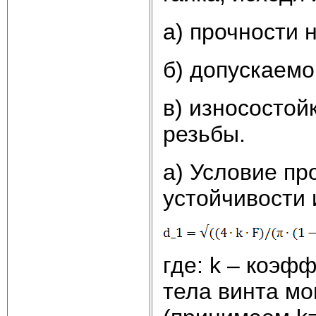
а) прочности 
б) допускаемо
в) износостой
резьбы.
а) Условие пр
устойчивости 
где: k – коэф
тела винта м