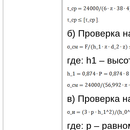
б) Проверка н
где: h1 – выс
в) Проверка н
где: р – равн