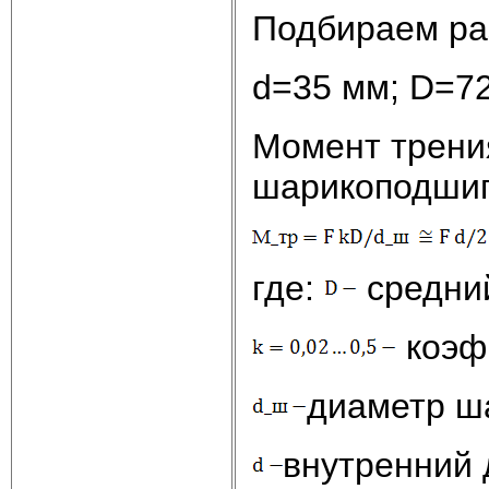
Подбираем раз
d=35 мм; D=72
Момент трени
шарикоподшип
где:
средний
коэфи
диаметр ш
внутренний 