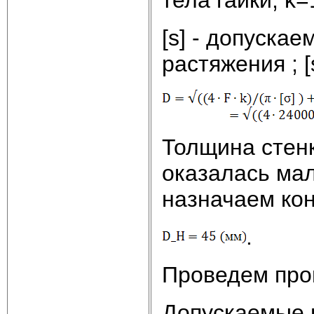
[s] - допуска
растяжения ; 
Толщина стенк
оказалась мал
назначаем кон
.
Проведем пров
Допускаемые 