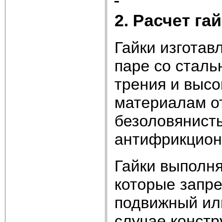
2
.
Расчет га
Гайки изготав
паре со стал
трения и высо
материалам о
безоловянисты
антифрикцион
Гайки выполня
которые запр
подвижный ил
случае констр