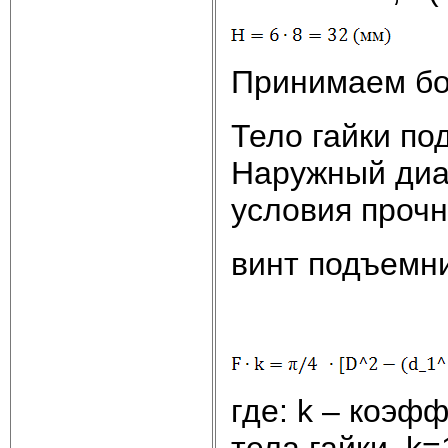
Принимаем бо
Тело гайки по
Наружный диам
условия прочн
винт подъемни
где: k – коэф
тела гайки, k=1