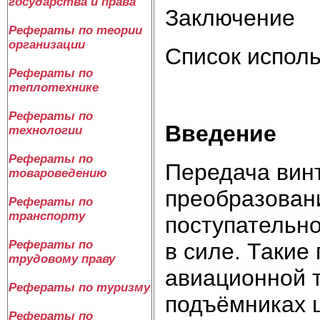
государства и права
Заключение
Рефераты по теории
организации
Список испол
Рефераты по
теплотехнике
Рефераты по
Введение
технологии
Рефераты по
Передача винт
товароведению
преобразован
Рефераты по
транспорту
поступательн
Рефераты по
в силе. Такие
трудовому праву
авиационной т
Рефераты по туризму
подъёмниках ш
Рефераты по