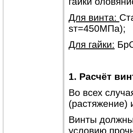
гайки оловяни
Для винта:
Ст
sт=450МПа);
Для гайки:
БрО
1. Расчёт вин
Во всех случа
(растяжение) 
Винты должны
условию прочн