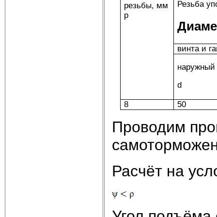
Резьба упо
резьбы, мм
p
Диаме
винта и г
наружный
d
8
50
Проводим про
самоторможени
Расчёт на ус
Угол подъёма 