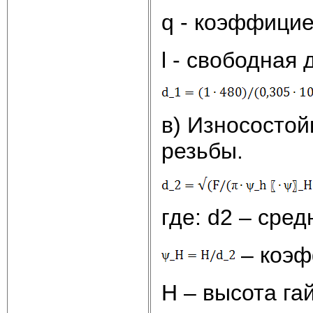
q - коэффицие
l - свободная 
в) Износостой
резьбы.
где: d2 – сре
– коэф
Н – высота гай