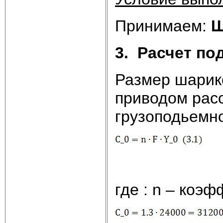
Принимаем:
3.
Расчет по
Размер шарик
приводом расс
грузоподьемн
где : n – коэф