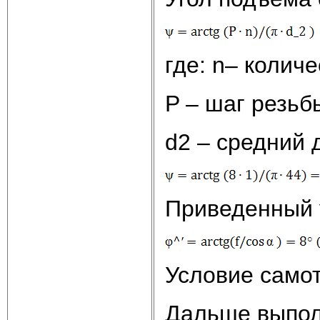
где: n– колич
P – шаг резьб
d2 – средний 
Приведенный 
Условие само
Дальше выпол