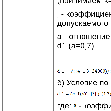
(принимаем k=
j - коэффицие
допускаемого 
a - отношение
d1 (a=0,7).
б) Условие по
где:
- коэффи