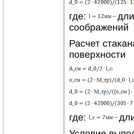
где:
дли
соображений
Расчет стакан
поверхности
где:
дли
Условие выпо