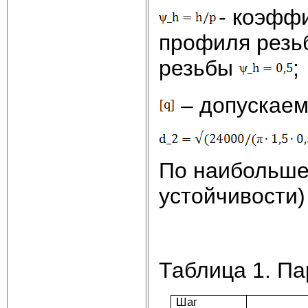
- коэфф
профиля резьб
резьбы
;
– допускае
По наибольше
устойчивости)
Таблица 1. П
Шаг