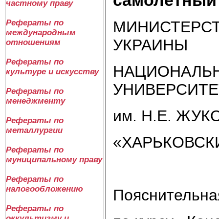
частному праву
МИНИСТЕРСТ
Рефераты по
международным
УКРАИНЫ
отношениям
Рефераты по
НАЦИОНАЛЬ
культуре и искусству
УНИВЕРСИТЕ
Рефераты по
менеджменту
им. Н.Е. ЖУ
Рефераты по
металлургии
«ХАРЬКОВСК
Рефераты по
муниципальному праву
Рефераты по
налогообложению
Пояснительна
Рефераты по
оккультизму и