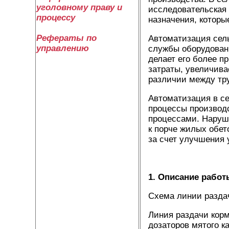
уголовному праву и
исследовательская
процессу
назначения, котор
Рефераты по
Автоматизация сель
управлению
службы оборудовани
делает его более п
затраты, увеличива
различии между тр
Автоматизация в се
процессы производ
процессами. Наруше
к порче жилых обет
за счет улучшения 
1. Описание работ
Схема линии раздач
Линия раздачи корм
дозаторов мятого к