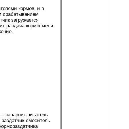
телями кормов, и в
ым срабатыванием
тчик загружается
ит раздача кормосмеси.
жение.
 — запарник-питатель
— раздатчик-смеситель
 кормораздатчика