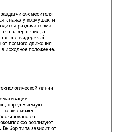
ораздатчика-смесителя
я к началу кормушек, и
одится раздача корма.
 его завершения, а
тся, и с выдержкой
и от прямого движения
 в исходное положение.
технологической линии
томатизации
ию, определяемую
ие корма может
блокировано со
нокомплексе реализуют
 Выбор типа зависит от