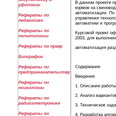
В данном проекте п
уфологии
кормов на свиновод
автоматизации. По 
Рефераты по
управления техноло
педагогике
автоматики и прогр
Рефераты по
Курсовой проект оф
политологии
2003, для выполнен
Рефераты по праву
автоматизация раз
Биографии
Содержание
Рефераты по
предпринимательству
Введение
Рефераты по
1. Описание работы
психологии
2. Анализ вариант
Рефераты по
радиоэлектронике
3. Техническое зад
Рефераты по
4. Разработка алго