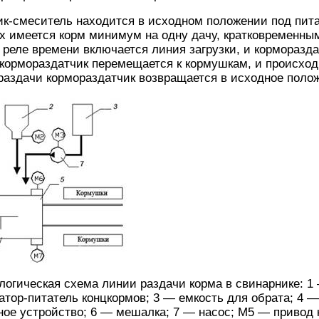
к-смеситель находится в исходном положении под пита
ях имеется корм минимум на одну дачу, кратковременн
о реле времени включается линия загрузки, и корморазда
 кормораздатчик перемещается к кормушкам, и происход
раздачи кормораздатчик возвращается в исходное поло
ологическая схема линии раздачи корма в свинарнике: 1
атор-питатель концкормов; 3 — емкость для обрата; 4 
ное устройство; 6 — мешалка; 7 — насос; М5 — привод