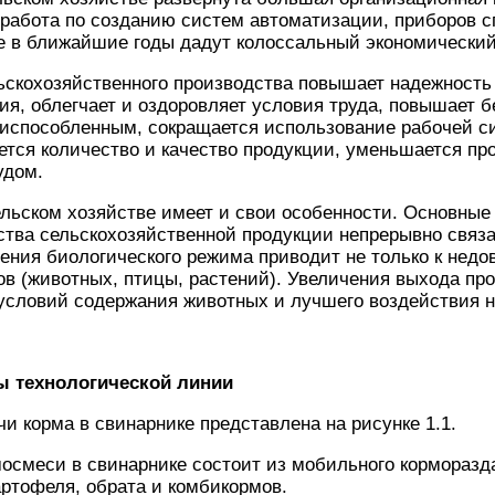
 работа по созданию систем автоматизации, приборов 
ые в ближайшие годы дадут колоссальный экономически
скохозяйственного производства повышает надежность 
я, облегчает и оздоровляет условия труда, повышает б
риспособленным, сокращается использование рабочей с
ется количество и качество продукции, уменьшается пр
удом.
льском хозяйстве имеет и свои особенности. Основные
ства сельскохозяйственной продукции непрерывно связ
ния биологического режима приводит не только к недо
ов (животных, птицы, растений). Увеличения выхода пр
условий содержания животных и лучшего воздействия н
ы технологической линии
и корма в свинарнике представлена на рисунке 1.1.
осмеси в свинарнике состоит из мобильного корморазда
артофеля, обрата и комбикормов.