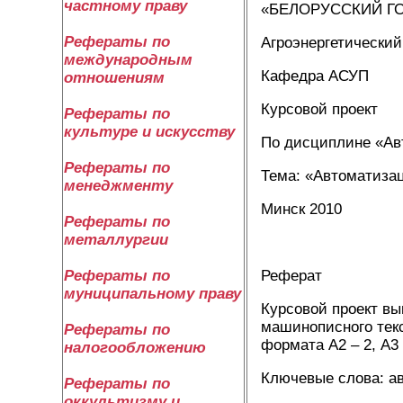
частному праву
«БЕЛОРУССКИЙ Г
Рефераты по
Агроэнергетический
международным
Кафедра АСУП
отношениям
Курсовой проект
Рефераты по
культуре и искусству
По дисциплине «Ав
Рефераты по
Тема: «Автоматизац
менеджменту
Минск 2010
Рефераты по
металлургии
Реферат
Рефераты по
муниципальному праву
Курсовой проект вы
машинописного текст
Рефераты по
формата А2 – 2, А3 
налогообложению
Ключевые слова: ав
Рефераты по
оккультизму и