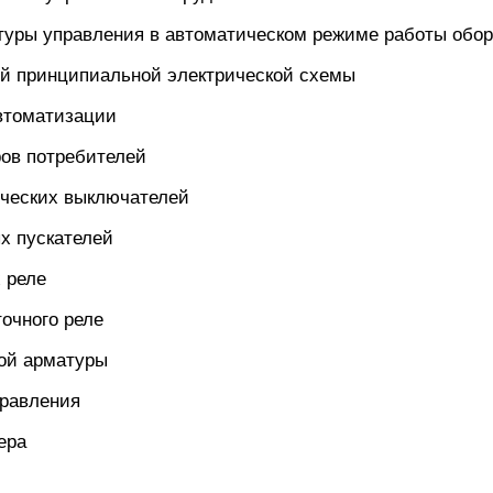
ктуры управления в автоматическом режиме работы обо
ой принципиальной электрической схемы
автоматизации
ров потребителей
ических выключателей
х пускателей
 реле
очного реле
ной арматуры
правления
ера