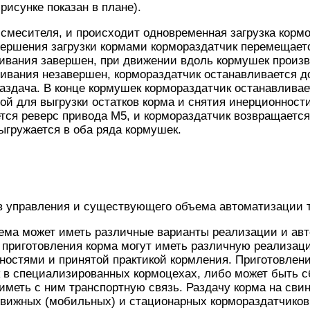
рисунке показан в плане).
смесителя, и происходит одновременная загрузка корм
ершения загрузки кормами кормораздатчик перемещаетс
ивания завершен, при движении вдоль кормушек произв
вания незавершен, кормораздатчик останавливается до
аздача. В конце кормушек кормораздатчик останавливае
й для выгрузки остатков корма и снятия инерционност
тся реверс привода М5, и кормораздатчик возвращается
ыгружается в оба ряда кормушек.
ов управления и существующего объема автоматизации 
хема может иметь различные варианты реализации и ав
 приготовления корма могут иметь различную реализац
ностями и принятой практикой кормления. Приготовлен
 в специализированных кормоцехах, либо может быть с
иметь с ним транспортную связь. Раздачу корма на сви
вижных (мобильных) и стационарных кормораздатчиков.