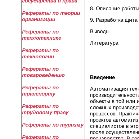
государства и права
8. Описание работ
Рефераты по теории
организации
9. Разработка щита
Выводы
Рефераты по
теплотехнике
Литература
Рефераты по
технологии
Рефераты по
товароведению
Введение
Рефераты по
Автоматизация тех
транспорту
производительност
объекты в той или
Рефераты по
сложных производст
трудовому праву
процессов. Практич
проектов автомати
Рефераты по туризму
специалистов в эт
после осуществлен
Рефераты по
производства. В се