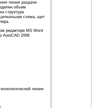
ения линии раздачи
ределен объем
на структура
нципиальная схема, щит
лера.
вом редакторе MS Word
р AutoCAD 2008
технологической линии
и