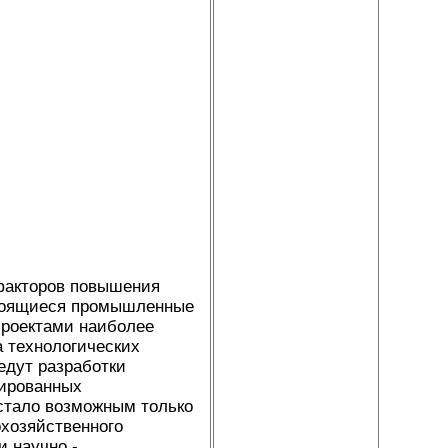
факторов повышения
троящиеся промышленные
Проектами наиболее
 технологических
едут разработки
цированных
стало возможным только
хозяйственного
и научно -