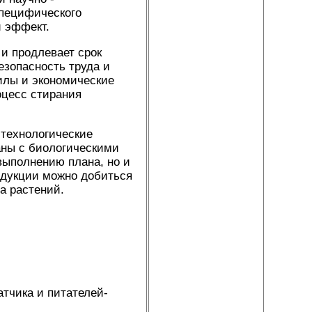
специфического
й эффект.
и продлевает срок
езопасность труда и
илы и экономические
оцесс стирания
 технологические
аны с биологическими
выполнению плана, но и
одукции можно добиться
а растений.
тчика и питателей-