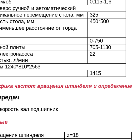
мм/об
0,115-1,6
верс ручной и автоматический
икальное перемещение стола, мм
325
сть стола, мм
450*500
именьшее расстояние от торца
0-750
ной плиты
705-1130
лектронасоса
22
тью, л/мин
мм 1240*810*2563
1415
афика частот вращения шпинделя и определение
ередач
скорость вал подшипник
ные
ращения шпинделя
z=18