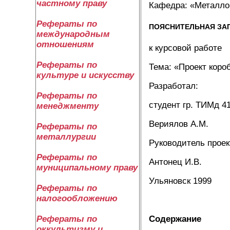
частному праву
Кафедра: «Металло
Рефераты по
ПОЯСНИТЕЛЬНАЯ ЗА
международным
отношениям
к курсовой работе
Рефераты по
Тема: «Проект коро
культуре и искусству
Разработал:
Рефераты по
студент гр. ТИМд 4
менеджменту
Вериялов А.М.
Рефераты по
металлургии
Руководитель проек
Рефераты по
Антонец И.В.
муниципальному праву
Ульяновск 1999
Рефераты по
налогообложению
Содержание
Рефераты по
оккультизму и