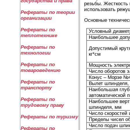
государства и права
резьбы. Жесткость 
использовать режу
Рефераты по теории
организации
Основные техническ
Рефераты по
Условный диамет
теплотехнике
Наибольшее допус
Рефераты по
Допустимый крут
технологии
кг*см
Рефераты по
Мощность электро
товароведению
Число оборотов э
Конус – Морзе №
Рефераты по
Вылет шпинделя,
транспорту
Наибольшая глуб
автоматической п
Рефераты по
Наибольшее верт
трудовому праву
шпинделя, мм
Число скоростей
Рефераты по туризму
Пределы чисел о
Число подач шпи
Рефераты по