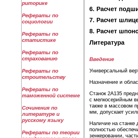
риторике
6. Расчет подш
Рефераты по
7. Расчет шлиц
социологии
8. Расчет шпон
Рефераты по
статистике
Литература
Рефераты по
страхованию
Введение
Универсальный вер
Рефераты по
строительству
Назначение и обла
Рефераты по
Станок 2А135 предн
таможенной системе
с мелкосерийным в
также в массовом п
Сочинения по
мм, допускает усил
литературе и
русскому языку
Наличие на станке 
полностью обеспеч
Рефераты по теории
зенкеровании, част