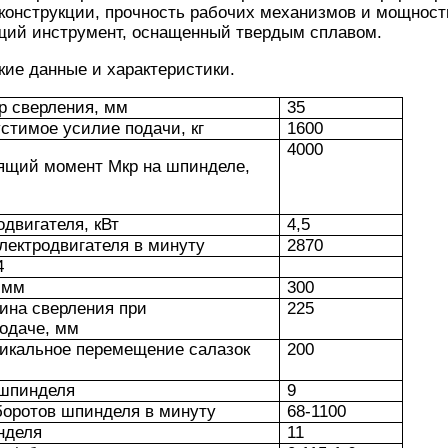
конструкции, прочность рабочих механизмов и мощност
щий инструмент, оснащенный твердым сплавом.
ие данные и характеристики.
р сверления, мм
35
тимое усилие подачи, кг
1600
4000
ящий момент Мкр на шпинделе,
двигателя, кВт
4,5
лектродвигателя в минуту
2870
4
 мм
300
ина сверления при
225
одаче, мм
икальное перемещение салазок
200
 шпинделя
9
боротов шпинделя в минуту
68-1100
нделя
11