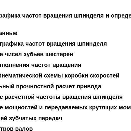
графика частот вращения шпинделя и опред
данные
 графика частот вращения шпинделя
е чисел зубьев шестерен
ыполнения частот вращения
кинематической схемы коробки скоростей
ьный прочностной расчет привода
ие расчетной частоты вращения шпинделя
е мощностей и передаваемых крутящих мом
лей зубчатых передач
етров валов