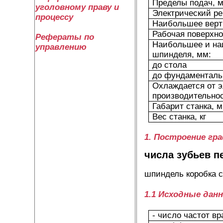
Пределы подач, 
уголовному праву и
Электрический ре
процессу
Наибольшее верт
Рабочая поверхно
Рефераты по
Наибольшее и на
управлению
шпинделя, мм:
до стола
до фундаменталь
Охлаждается от э
производительнос
Габарит станка, 
Вес станка, кг
1. Построение гр
числа зубьев п
шпиндель коробка 
1.1 Исходные дан
- число частот в