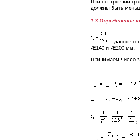
При построении гр
должны быть меньш
1.3 Определение 
– данное от
Æ140 и Æ200 мм.
Принимаем число з
;