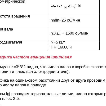
еометрической
и
астота вращения
nmin=25 об/мин
ия вала
nЭ.Д. = 1500 об/мин
родвигателя
N=5 кВт
Т = 16000 ч
рафика частот вращения шпинделя
мулы z=3*3*2 видно, что число валов в коробке скорост
один и плюс вал электродвигателя).
фика на одинаковом расстоянии друг от друга проводим
о числу валов в приводе.
ом lgj проводим горизонтальные линии, число которых 
 плюс 2-5.