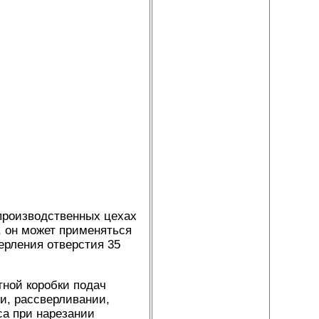
производственных цехах
 он может применяться
ерления отверстия 35
тной коробки подач
и, рассверливании,
са при нарезании