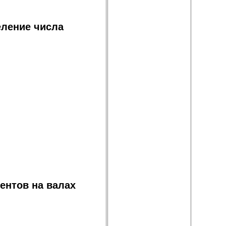
еление числа
ентов на валах