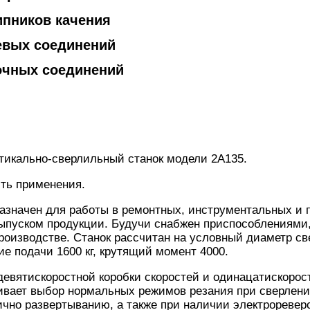
ипников качения
евых соединений
очных соединений
тикально-сверлильный станок модели 2А135.
сть применения.
азначен для работы в ремонтных, инструментальных и 
ыпуском продукции. Будучи снабжен приспособлениями,
роизводстве. Станок рассчитан на условный диаметр св
ие подачи 1600 кг, крутящий момент 4000.
девятискоростной коробки скоростей и одинацатискорос
ивает выбор нормальных режимов резания при сверлени
ично развертыванию, а также при наличии электроревер