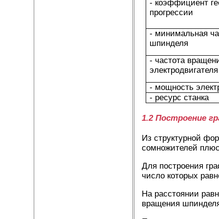
- коэффициент г
прогрессии
- минимальная ч
шпинделя
- частота вращен
электродвигателя
- мощность элект
- ресурс станка
1.2 Построение г
Из структурной фор
сомножителей плюс 
Для построения гра
число которых равн
На расстоянии равн
вращения шпинделя