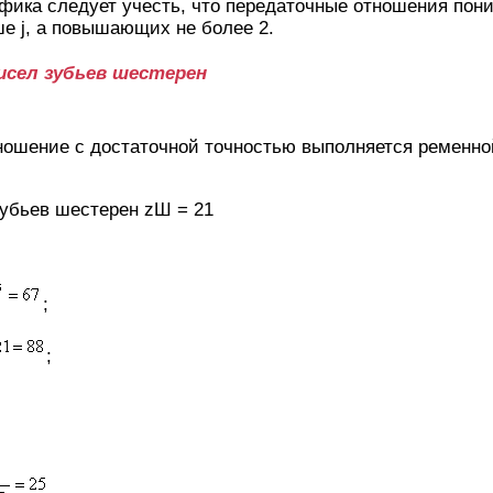
афика следует учесть, что передаточные отношения по
е ј, а повышающих не более 2.
чисел зубьев шестерен
ношение с достаточной точностью выполняется ременно
убьев шестерен zШ = 21
;
;