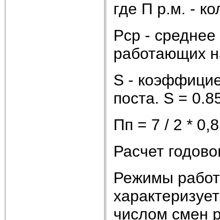
где П р.м. - к
Рср - среднее
работающих на 
S - коэффици
поста. S = 0.8
Пп = 7 / 2 * 0,
Расчет годово
Режимы работ
характеризует
числом смен 