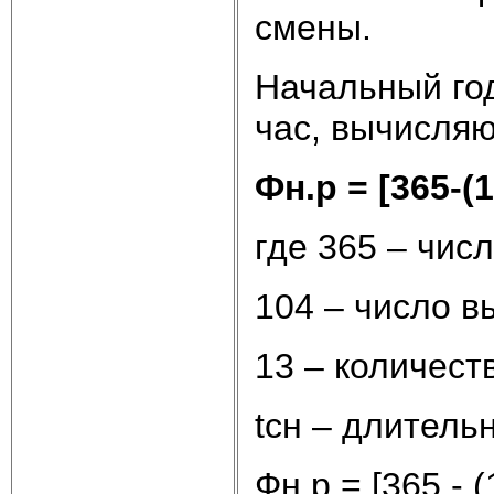
смены.
Начальный го
час, вычисляю
Фн.р = [365-(1
где 365 – чис
104 – число в
13 – количест
tсн – длитель
Фн.р = [365 - (