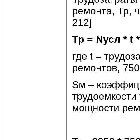
ремонта, Тр, 
212]
Тр = Nусл * t 
где t – трудо
ремонтов, 750
Sм – коэффиц
трудоемкости
мощности рем