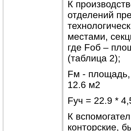
К производств
отделений пр
технологичес
местами, сек
где Fоб – пл
(таблица 2);
Fм - площадь
12.6 м2
Fуч = 22.9 * 4
К вспомогате
конторские, б