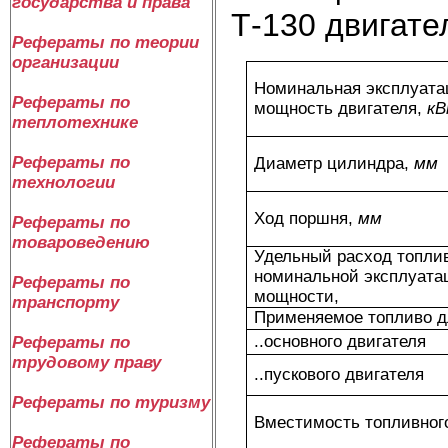
государства и права
Т-130 двигате
Рефераты по теории
организации
Номинальная эксплуата
Рефераты по
мощность двигателя,
кВ
теплотехнике
Рефераты по
Диаметр цилиндра,
мм
технологии
Ход поршня,
мм
Рефераты по
товароведению
Удельный расход топли
номинальной эксплуата
Рефераты по
мощности,
транспорту
Применяемое топливо д
..основного двигателя
Рефераты по
трудовому праву
..пускового двигателя
Рефераты по туризму
Вместимость топливног
Рефераты по