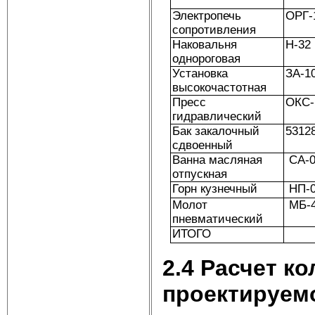
Электропечь
ОРГ-
сопротивления
Наковальня
Н-32
однороговая
Установка
ЗА-1
высокочастотная
Пресс
ОКС-
гидравлический
Бак закалочный
5312
сдвоенный
Ванна масляная
СА-0
отпускная
Горн кузнечный
НП-0
Молот
МБ-
пневматический
ИТОГО
2.4
Расчет ко
проектируем