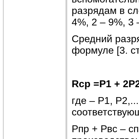
разрядам в сл
4%, 2 – 9%, 3 
Средний разря
формуле [3. ст
Rср =Р1 + 2Р2
где – Р1, Р2,.
соответствующ
Рпр + Рвс – с