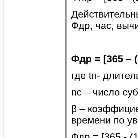
Действительн
Фдр, час, выч
Фдр = [365 – (
где tп- длител
nс – число су
β – коэффици
времени по ув
Фдр = [365 - (1