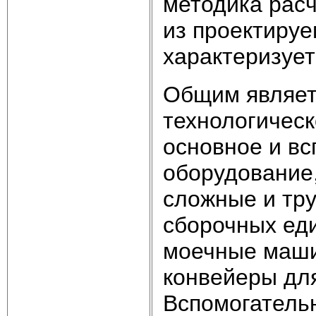
методика расч
из проектируе
характеризуе
Общим являетс
технологическ
основное и вс
оборудование
сложные и тр
сборочных еди
моечные маши
конвейеры для
Вспомогатель