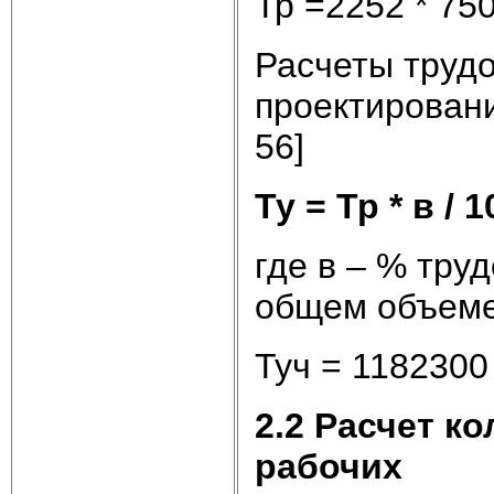
Тр =2252 * 750
Расчеты трудоз
проектировани
56]
Ту = Тр * в / 1
где в – % тру
общем объеме
Туч = 1182300 
2.2 Расчет к
рабочих