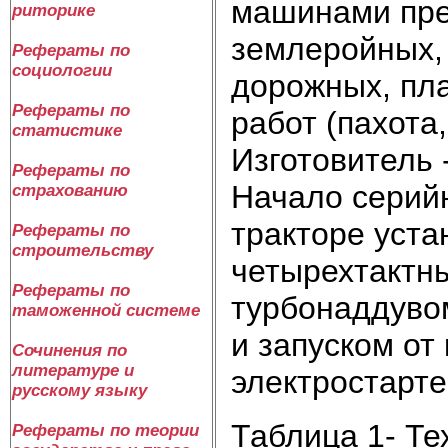
машинами пре
риторике
землеройных,
Рефераты по
социологии
дорожных, пл
Рефераты по
работ (пахота
статистике
Изготовитель 
Рефераты по
Начало серийн
страхованию
тракторе уст
Рефераты по
строительству
четырехтактны
Рефераты по
турбонаддуво
таможенной системе
и запуском от
Сочинения по
литературе и
электростарте
русскому языку
Таблица 1- Те
Рефераты по теории