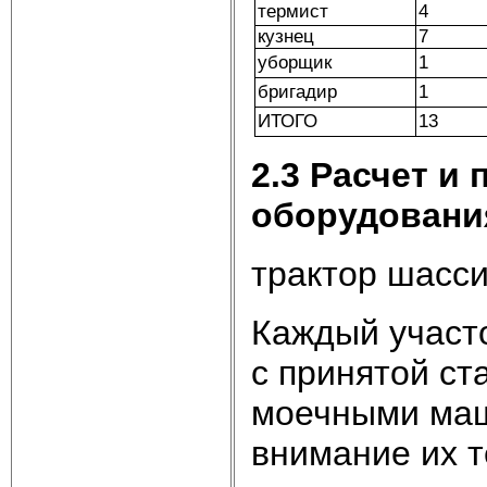
термист
4
кузнец
7
уборщик
1
бригадир
1
ИТОГО
13
2.3 Расчет и
оборудовани
трактор шасси
Каждый участо
с принятой ст
моечными маш
внимание их т