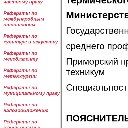
частному праву
Министерств
Рефераты по
международным
отношениям
Государствен
Рефераты по
культуре и искусству
среднего про
Рефераты по
менеджменту
Приморский п
техникум
Рефераты по
металлургии
Специальност
Рефераты по
муниципальному праву
Рефераты по
налогообложению
ПОЯСНИТЕЛ
Рефераты по
оккультизму и