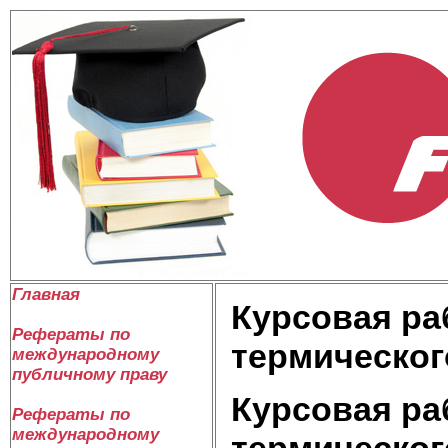
Главная
Курсовая ра
Рефераты по
термическог
международному
публичному праву
Курсовая ра
Рефераты по
международному
термическог