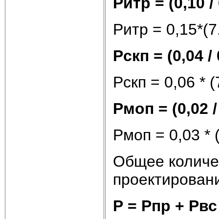
Ритр = (0,10 / 
Pитр = 0,15*(7
Рскп = (0,04 / 
Рскп = 0,06 * (
Рмоп = (0,02 / 
Рмоп = 0,03 * (
Общее количес
проектировани
Р = Рпр + Рвс