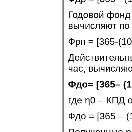
Годовой фонд 
вычисляют по 
Фрп = [365-(104
Действительн
час, вычисляю
Фдо= [365– (10
где η0 – КПД 
Фдо = [365 – (1
Полученные ре