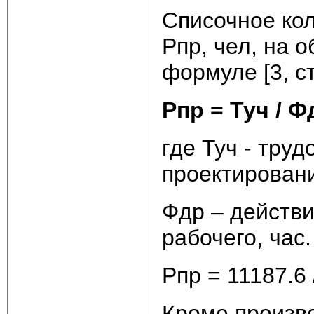
Списочное ко
Рпр, чел, на 
формуле [3, ст
Рпр = Туч / Фд
где Туч - тру
проектирования
Фдр – действ
рабочего, час
Рпр = 11187.6 
Кроме произво