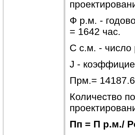
проектировани
Ф р.м. - годо
= 1642 час.
С с.м. - число
J - коэффицие
Прм.= 14187.6 
Количество пос
проектировани
Пп = П р.м./ Р