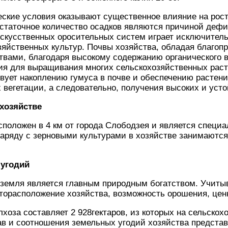
ские условия оказывают существенное влияние на рост
статочное количество осадков являются причиной дефи
скусственных оросительных систем играет исключитель
зяйственных культур. Почвы хозяйства, обладая благо
вами, благодаря высокому содержанию органического 
я для выращивания многих сельскохозяйственных раст
вует накоплению гумуса в почве и обеспечению растен
х вегетации, а следовательно, получения высоких и ус
хозяйстве
сположен в 4 км от города Слободзея и является спец
Наряду с зерновыми культурами в хозяйстве занимаютс
 угодий
 земля является главным природным богатством. Учиты
торасположение хозяйства, возможность орошения, цен
хоза составляет 2 928гектаров, из которых на сельскох
тав и соотношения земельных угодий хозяйства представ