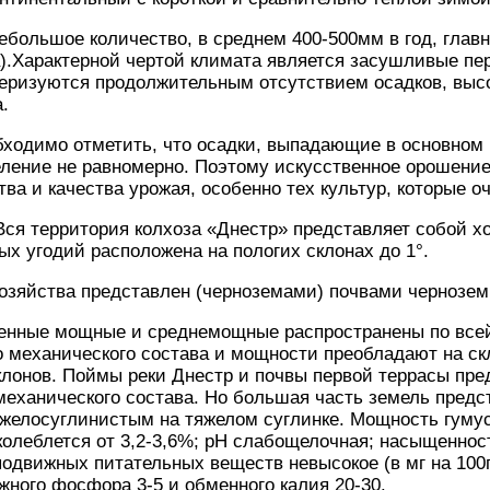
ебольшое количество, в среднем 400-500мм в год, главн
а).Характерной чертой климата является засушливые п
еризуются продолжительным отсутствием осадков, высо
.
бходимо отметить, что осадки, выпадающие в основном 
еление не равномерно. Поэтому искусственное орошение
а и качества урожая, особенно тех культур, которые оч
Вся территория колхоза «Днестр» представляет собой х
ых угодий расположена на пологих склонах до 1°.
озяйства представлен (черноземами) почвами чернозем
енные мощные и среднемощные распространены по всей
о механического состава и мощности преобладают на с
клонов. Поймы реки Днестр и почвы первой террасы пр
механического состава. Но большая часть земель пре
елосуглинистым на тяжелом суглинке. Мощность гумусов
колеблется от 3,2-3,6%; рН слабощелочная; насыщеннос
подвижных питательных веществ невысокое (в мг на 100г
жного фосфора 3-5 и обменного калия 20-30.