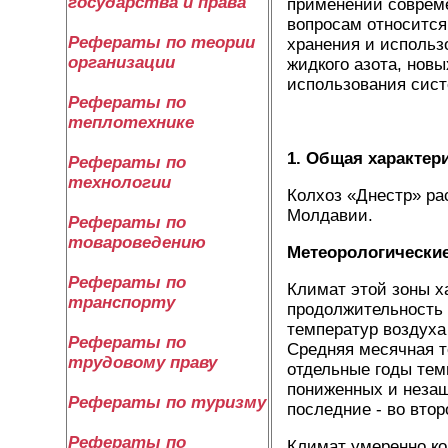
государства и права
применении соврем
вопросам относится
Рефераты по теории
хранения и использ
организации
жидкого азота, нов
использования сист
Рефераты по
теплотехнике
1. Общая характер
Рефераты по
технологии
Колхоз «Днестр» ра
Молдавии.
Рефераты по
товароведению
Метеорологически
Рефераты по
Климат этой зоны х
транспорту
продолжительность 
температур воздуха
Рефераты по
Средняя месячная те
трудовому праву
отдельные годы темп
пониженных и незащ
Рефераты по туризму
последние - во втор
Рефераты по
Климат умеренно ко