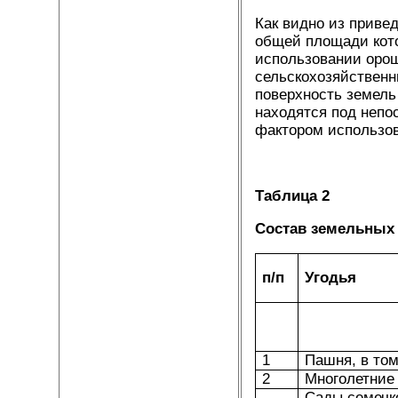
Как видно из приве
общей площади кото
использовании орош
сельскохозяйственны
поверхность земель
находятся под неп
фактором использов
Таблица 2
Состав земельных 
п/п
Угодья
1
Пашня, в то
2
Многолетние 
Сады семечк