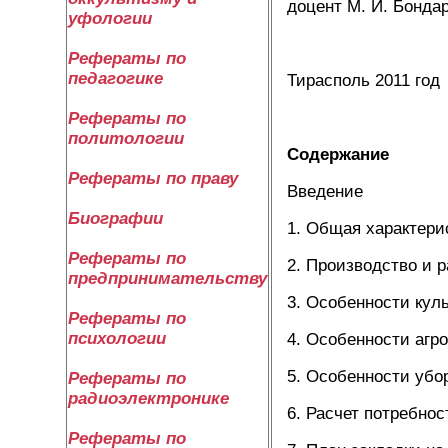
доцент М. И. Бонда
уфологии
Рефераты по
педагогике
Тирасполь 2011 год
Рефераты по
политологии
Содержание
Рефераты по праву
Введение
Биографии
1. Общая характери
Рефераты по
2. Производство и 
предпринимательству
3. Особенности кул
Рефераты по
психологии
4. Особенности агр
5. Особенности убо
Рефераты по
радиоэлектронике
6. Расчет потребно
Рефераты по