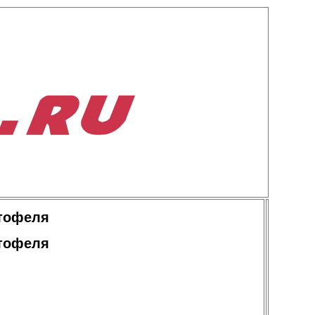
ртофеля
ртофеля