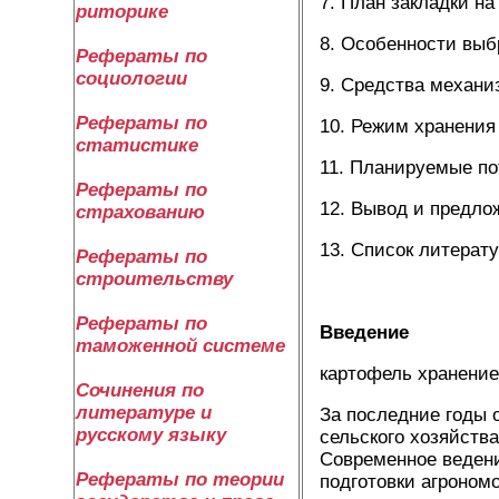
7. План закладки на
риторике
8. Особенности выб
Рефераты по
социологии
9. Средства механи
Рефераты по
10. Режим хранения
статистике
11. Планируемые по
Рефераты по
12. Вывод и предло
страхованию
13. Список литерат
Рефераты по
строительству
Рефераты по
Введение
таможенной системе
картофель хранение
Сочинения по
литературе и
За последние годы 
русскому языку
сельского хозяйств
Современное ведени
Рефераты по теории
подготовки агроном