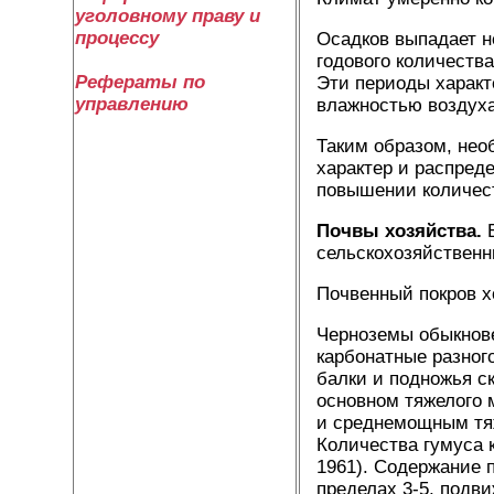
уголовному праву и
процессу
Осадков выпадает н
годового количеств
Рефераты по
Эти периоды характ
управлению
влажностью воздуха
Таким образом, нео
характер и распред
повышении количеств
Почвы хозяйства.
сельскохозяйственн
Почвенный покров х
Черноземы обыкнов
карбонатные разног
балки и подножья с
основном тяжелого 
и среднемощным тяж
Количества гумуса 
1961). Содержание 
пределах 3-5, подви