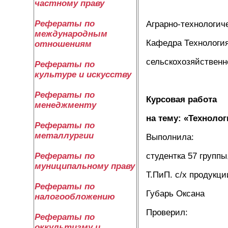
частному праву
Рефераты по
Аграрно-технологич
международным
Кафедра Технология
отношениям
сельскохозяйственн
Рефераты по
культуре и искусству
Рефераты по
Курсовая работа
менеджменту
на тему: «Техноло
Рефераты по
металлургии
Выполнила:
студентка 57 группы
Рефераты по
муниципальному праву
Т.ПиП. с/х продукци
Рефераты по
Губарь Оксана
налогообложению
Проверил:
Рефераты по
оккультизму и