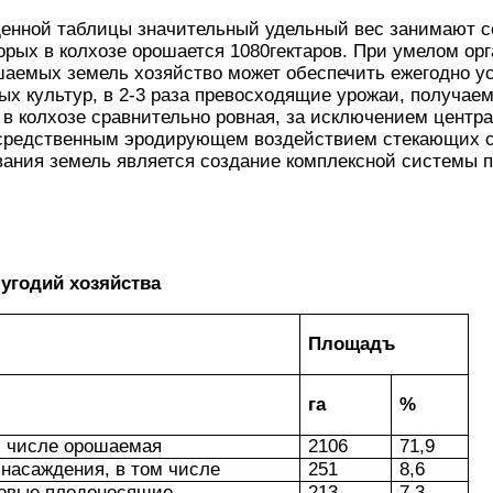
денной таблицы значительный удельный вес занимают се
рых в колхозе орошается 1080гектаров. При умелом ор
аемых земель хозяйство может обеспечить ежегодно у
х культур, в 2-3 раза превосходящие урожаи, получаем
 в колхозе сравнительно ровная, за исключением центр
осредственным эродирующем воздействием стекающих с
ания земель является создание комплексной системы 
угодий хозяйства
Площадъ
га
%
м числе орошаемая
2106
71,9
насаждения, в том числе
251
8,6
овые плодоносящие
213
7,3