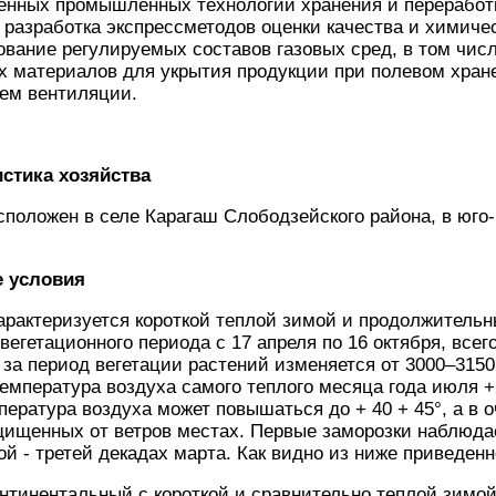
енных промышленных технологий хранения и переработк
 разработка экспрессметодов оценки качества и химиче
ование регулируемых составов газовых сред, в том чи
ых материалов для укрытия продукции при полевом хра
ем вентиляции.
истика хозяйства
сположен в селе Карагаш Слободзейского района, в юго
е условия
арактеризуется короткой теплой зимой и продолжитель
вегетационного периода с 17 апреля по 16 октября, все
 за период вегетации растений изменяется от 3000–315
мпература воздуха самого теплого месяца года июля +25
ература воздуха может повышаться до + 40 + 45°, а в о
ищенных от ветров местах. Первые заморозки наблюдает
ой - третей декадах марта. Как видно из ниже приведенн
нтинентальный с короткой и сравнительно теплой зимо