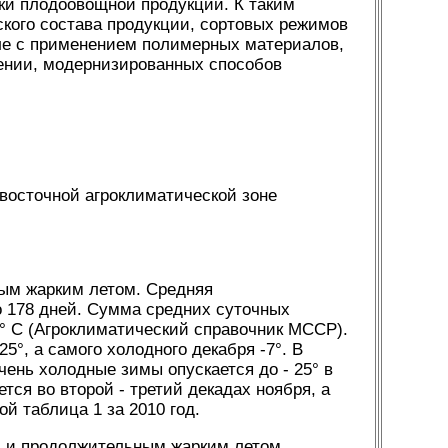
и плодоовощной продукции. К таким
ского состава продукции, сортовых режимов
сле с применением полимерных материалов,
нении, модернизированных способов
-восточной агроклиматической зоне
ным жарким летом. Средняя
го 178 дней. Сумма средних суточных
0° С (Агроклиматический справочник МССР).
°, а самого холодного декабря -7°. В
чень холодные зимы опускается до - 25° в
ся во второй - третий декадах ноября, а
ой таблица 1 за 2010 год.
й и продолжительным жарким летом.