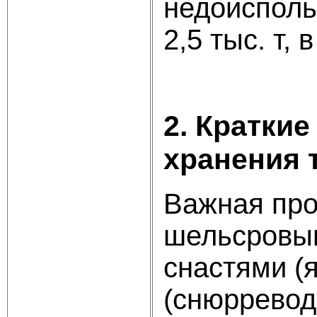
недоиспольз
2,5 тыс. т, в
2. Кратки
хранения 
Важная про
шельсровы
снастями (
(снюрревод