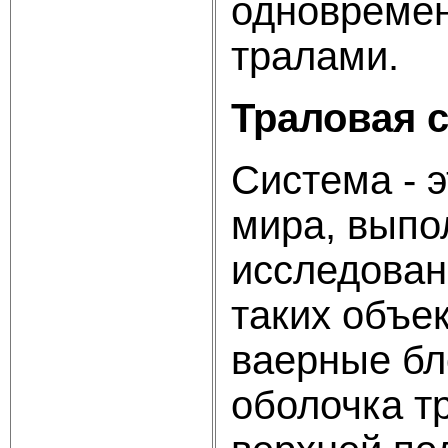
одновремен
тралами.
Траловая с
Система - 
мира, вып
исследован
таких объе
ваерные бло
оболочка т