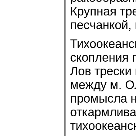
Крупная тр
песчанкой,
Тихоокеанс
скопления 
Лов трески
между м. О
промысла н
откармлива
тихоокеанс