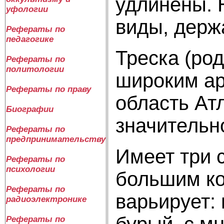
удлинены. 
уфологии
виды, держ
Рефераты по
педагогике
Треска (ро
Рефераты по
политологии
широким а
Рефераты по праву
область Ат
Биографии
значительн
Рефераты по
предпринимательству
Имеет три 
Рефераты по
психологии
большим ко
Рефераты по
варьирует:
радиоэлектронике
бурый, с м
Рефераты по