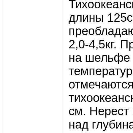
Тихоокеанс
длины 125с
преобладаю
2,0-4,5кг.
на шельфе 
температур
отмечаются
тихоокеанск
см. Нерест
над глубин