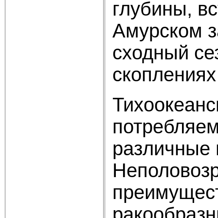
глубины, в
Амурском з
сходный се
скоплениях
Тихоокеанс
потребляем
различные 
Неполовозр
преимущес
ракообразн