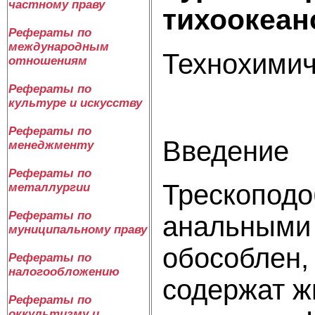
частному праву
тихоокеан
Рефераты по
международным
Технохимич
отношениям
Рефераты по
культуре и искусству
Рефераты по
Введение
менеджменту
Рефераты по
Трескоподо
металлургии
Рефераты по
анальными 
муниципальному праву
обособлен,
Рефераты по
налогообложению
содержат ж
Рефераты по
оккультизму и