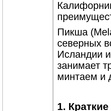
Калифорнии
преимущест
Пикша (Mel
северных в
Исландии и
занимает т
минтаем и д
1. Кратки