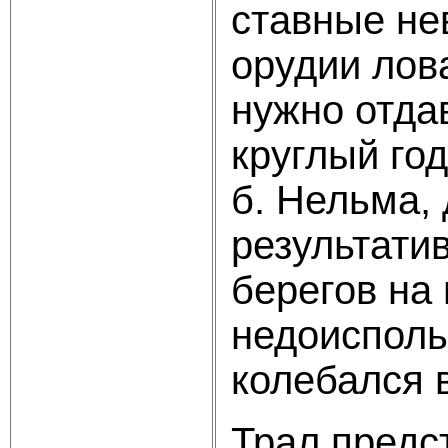
ставные не
орудии лов
нужно отда
круглый го
б. Нельма,
результати
берегов на
недоисполь
колебался в
Трал предс