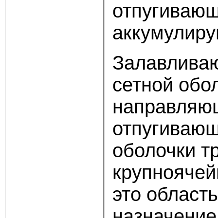
отпугивающ
аккумулиру
Залавливаю
сетной обо
направляющ
отпугивающ
оболочки т
крупноячей
это област
назначение 