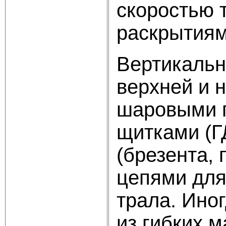
скоростью 
раскрытиями
Вертикальн
верхней и 
шаровыми п
щитками (Г
(брезента,
цепями для
трала. Ино
из гибких м