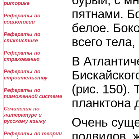
риторике
пятнами. Б
Рефераты по
социологии
белое. Бок
Рефераты по
всего тела
статистике
Рефераты по
В Атлантич
страхованию
Бискайског
Рефераты по
строительству
(рис. 150).
Рефераты по
таможенной системе
планктона 
Сочинения по
литературе и
Очень суще
русскому языку
подвидов, 
Рефераты по теории