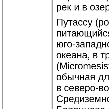
рек и в озе
Путассу (ро
питающийся
юго-западн
океана, в т
(Micromesis
обычная дл
в северо-в
Средиземно