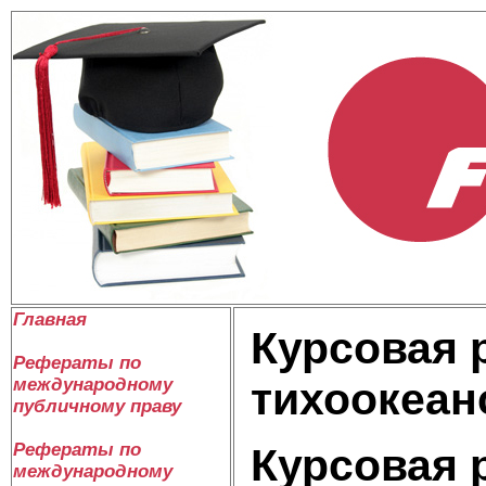
Главная
Курсовая 
Рефераты по
международному
тихоокеан
публичному праву
Рефераты по
Курсовая 
международному