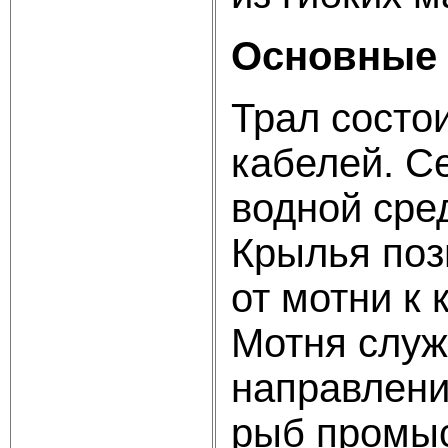
Основные 
Трал состои
кабелей. С
водной сред
Крылья поз
от мотни к
Мотня служ
направлени
рыб промыс