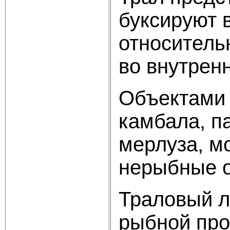
буксируют 
относитель
во внутрен
Объектами 
камбала, па
мерлуза, мо
нерыбные о
Траловый л
рыбной про