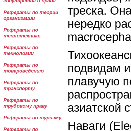
государства и права
треска. Он
Рефераты по теории
организации
нередко ра
Рефераты по
macrocephal
теплотехнике
Рефераты по
Тихоокеанс
технологии
подвидам и
Рефераты по
товароведению
плавучую п
Рефераты по
транспорту
распростра
Рефераты по
азиатской 
трудовому праву
Рефераты по туризму
Наваги (El
Рефераты по