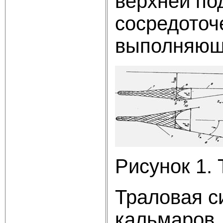
верхней по
сосредоточ
выполняющи
Рисунок 1.
Траловая с
кальмаров, 