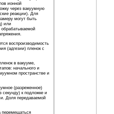
лов ионной
ожку через вакуумную
ские реакции). Для
камеру могут быть
д) или
к обрабатываемой
апряжения.
ется воспроизводимость
ия (адгезии) пленок с
ленок в вакууме,
тапов: начального и
куумном пространстве и
умное (разреженное)
 секунду) к подложке и
гии. Доля передаваемой
а перемещаться