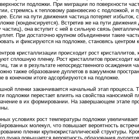
оверхности подложки. При миграции по поверхности час
гии, стремясь к тепловому равновесию с подложкой, и 
е. Если на пути движения частица потеряет избыток, с
ложке (конденсируется). Встретив же на пути движени
у частиц), она вступит с ней в сильную связь (металлич
уплет. При достаточно крупном объединении такие час
овать и фиксируются на подложке, становясь центром 
ентров кристаллизации происходит рост кристаллитов,
уют сплошную пленку. Рост кристаллитов происходит к
тиц, так и в результате непосредственного осаждения ч
ожно также образование дуплетов в вакуумном простра
ые в конечном итоге адсорбируются на подложке.
ной пленки заканчивается начальный этап процесса. Та
ти подложки перестает влиять на свойства наносимой п
ачение в их формировании. На завершающем этапе про
ины.
ных условиях рост температуры подложки увеличивает э
бированных молекул, что повышает вероятность встре
рованию пленки крупнокристаллической структуры. Кром
го пучка повышается вероятность образования дуплето