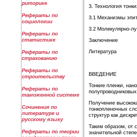
риторике
3. Технология тонк
Рефераты по
3.1 Механизмы эпит
социологии
3.2 Молекулярно-лу
Рефераты по
статистике
Заключение
Литература
Рефераты по
страхованию
Рефераты по
ВВЕДЕНИЕ
строительству
Тонкие пленки, нан
Рефераты по
полупроводниковых
таможенной системе
Получение высокок
Сочинения по
тонкопленочных сл
литературе и
структур как дискр
русскому языку
Таким образом, от 
Рефераты по теории
значительной степе