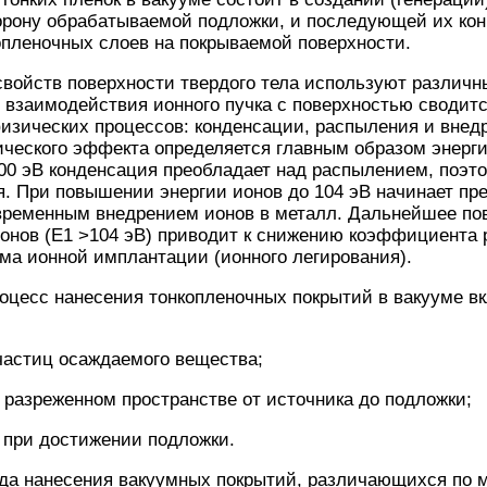
торону обрабатываемой подложки, и последующей их ко
опленочных слоев на покрываемой поверхности.
войств поверхности твердого тела используют различ
 взаимодействия ионного пучка с поверхностью сводитс
изических процессов: конденсации, распыления и внед
зического эффекта определяется главным образом энер
00 эВ конденсация преобладает над распылением, поэт
. При повышении энергии ионов до 104 эВ начинает пр
временным внедрением ионов в металл. Дальнейшее по
нов (Е1 >104 эВ) приводит к снижению коэффициента 
ма ионной имплантации (ионного легирования).
оцесс нанесения тонкопленочных покрытий в вакууме в
 частиц осаждаемого вещества;
в разреженном пространстве от источника до подложки;
 при достижении подложки.
да нанесения вакуумных покрытий, различающихся по 