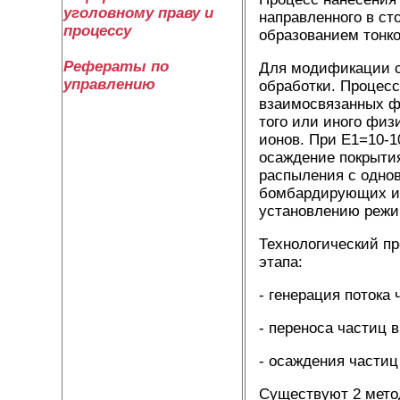
уголовному праву и
направленного в с
процессу
образованием тонк
Рефераты по
Для модификации с
управлению
обработки. Процесс
взаимосвязанных ф
того или иного фи
ионов. При Е1=10-1
осаждение покрытия
распыления с одно
бомбардирующих ио
установлению режи
Технологический пр
этапа:
- генерация потока
- переноса частиц 
- осаждения частиц
Существуют 2 мето