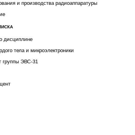
ования и производства радиоаппаратуры
ие
ПИСКА
по дисциплине
дого тела и микроэлектроники
т группы ЭВС-31
цент