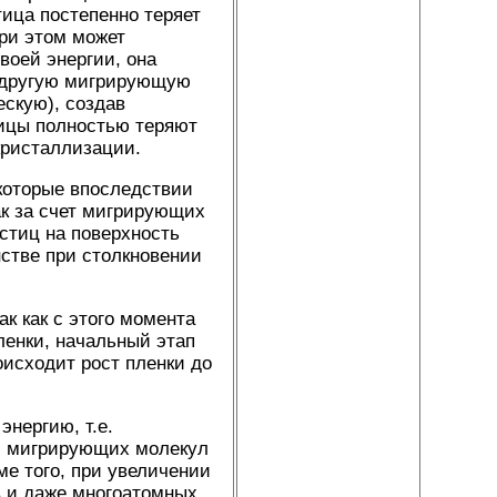
тица постепенно теряет
при этом может
воей энергии, она
я другую мигрирующую
ескую), создав
тицы полностью теряют
кристаллизации.
 которые впоследствии
ак за счет мигрирующих
астиц на поверхность
нстве при столкновении
к как с этого момента
ленки, начальный этап
исходит рост пленки до
нергию, т.е.
чи мигрирующих молекул
е того, при увеличении
в и даже многоатомных