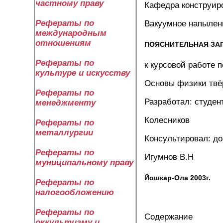
частному праву
Кафедра конструир
Рефераты по
Вакуумное напылен
международным
отношениям
ПОЯСНИТЕЛЬНАЯ ЗА
Рефераты по
к курсовой работе 
культуре и искусству
Основы физики твёр
Рефераты по
Разработал: студен
менеджменту
Колесников
Рефераты по
металлургии
Консультировал: до
Рефераты по
Игумнов В.Н
муниципальному праву
Йошкар-Ола 2003г.
Рефераты по
налогообложению
Рефераты по
Содержание
оккультизму и