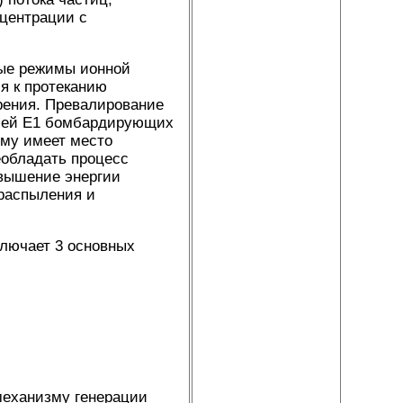
нцентрации с
ные режимы ионной
я к протеканию
рения. Превалирование
гией E1 бомбардирующих
ому имеет место
еобладать процесс
вышение энергии
распыления и
ключает 3 основных
механизму генерации