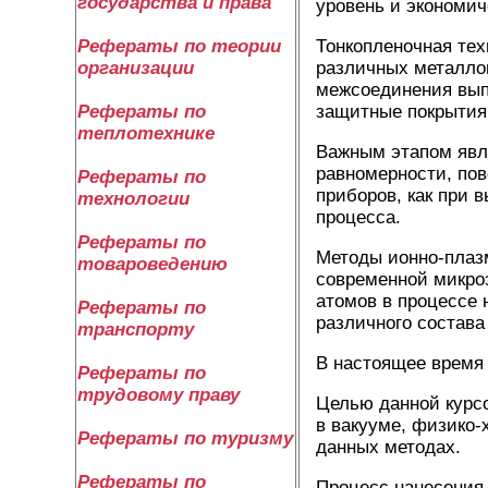
государства и права
уровень и экономич
Рефераты по теории
Тонкопленочная те
организации
различных металлов
межсоединения вып
Рефераты по
защитные покрытия 
теплотехнике
Важным этапом явля
равномерности, по
Рефераты по
приборов, как при 
технологии
процесса.
Рефераты по
Методы ионно-плаз
товароведению
современной микро
атомов в процессе 
Рефераты по
различного состава
транспорту
В настоящее время 
Рефераты по
трудовому праву
Целью данной курс
в вакууме, физико-
Рефераты по туризму
данных методах.
Рефераты по
Процесс нанесения 