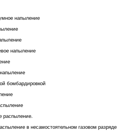
уумное напыление
пыление
напыление
евое напыление
ение
 напыление
ной бомбардировкой
ление
аспыление
е распыление.
распыление в несамостоятельном газовом разряде