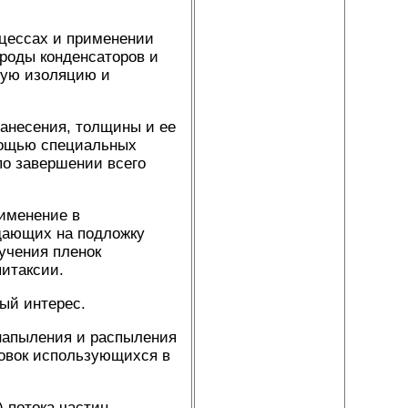
оцессах и применении
троды конденсаторов и
ную изоляцию и
нанесения, толщины и ее
омощью специальных
по завершении всего
рименение в
адающих на подложку
учения пленок
питаксии.
ый интерес.
напыления и распыления
новок использующихся в
 потока частиц,