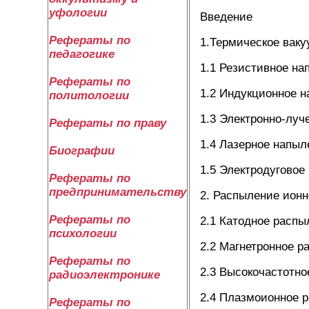
уфологии
Введение
Рефераты по
1.Термическое вак
педагогике
1.1 Резистивное на
Рефераты по
1.2 Индукционное 
политологии
1.3 Электронно-луч
Рефераты по праву
1.4 Лазерное напыл
Биографии
1.5 Электродуговое
Рефераты по
предпринимательству
2. Распыление ион
Рефераты по
2.1 Катодное распы
психологии
2.2 Магнетронное р
Рефераты по
2.3 Высокочастотно
радиоэлектронике
2.4 Плазмоионное 
Рефераты по