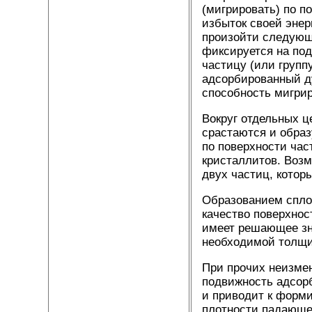
(мигрировать) по п
избыток своей энер
произойти следующе
фиксируется на под
частицу (или групп
адсорбированный д
способность мигрир
Вокруг отдельных ц
срастаются и образ
по поверхности час
кристаллитов. Возм
двух частиц, котор
Образованием сплош
качество поверхнос
имеет решающее зн
необходимой толщ
При прочих неизмен
подвижность адсор
и приводит к форми
плотности падающе