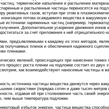
 частиц: термическое напыление и распыление материа
спаренные и распыленные частицы переносятся на подл
ру реактивных газов, вступая при этом в плазмохимиче
 ионизации потока осаждаемого вещества в вакуумную 
ые источники заряженных частиц (например, термокато
излучения. Дополнительное ускорение движения ионов 
достигаться за счет приложения к ней отрицательного н
ми, предъявляемыми к каждому из этих методов, явля
ов получаемых пленок и обеспечения надежного сцеплен
ими пленками.
ческих явлений, происходящих при нанесении тонких п
что процесс роста пленки на подложке состоит из двух э
смотрим, как взаимодействуют наносимые частицы в ва
ость источника частицы вещества движутся через ваку
ьшими скоростями (порядка сотен и даже тысяч метров в
хности, отдавая ей при столкновении часть своей энер
е, чем выше температура подложки.
некоторый избыток энергии, частица вещества способн