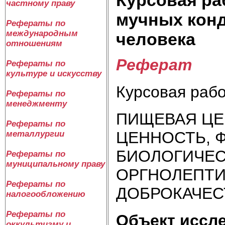
частному праву
мучных конд
Рефераты по
международным
человека
отношениям
Реферат
Рефераты по
культуре и искусству
Курсовая рабо
Рефераты по
менеджменту
ПИЩЕВАЯ ЦЕ
Рефераты по
ЦЕННОСТЬ, 
металлургии
БИОЛОГИЧЕС
Рефераты по
муниципальному праву
ОРГНОЛЕПТИ
Рефераты по
ДОБРОКАЧЕС
налогообложению
Рефераты по
Объект иссл
оккультизму и