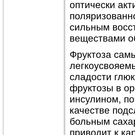
оптически акт
поляризованно
сильным восс
веществами о
Фруктоза сам
легкоусвояемы
сладости глюк
фруктозы в ор
инсулином, по
качестве подс
больным саха
приводит к кар