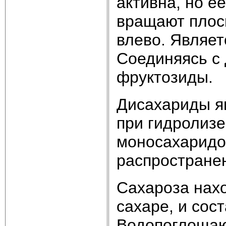
активна, но е
вращают плоск
влево. Являе
Соединяясь с 
фруктозиды.
Дисахариды я
при гидролизе
моносахаридо
распространен
Сахароза нахо
сахаре, и сост
Водопоглощаю