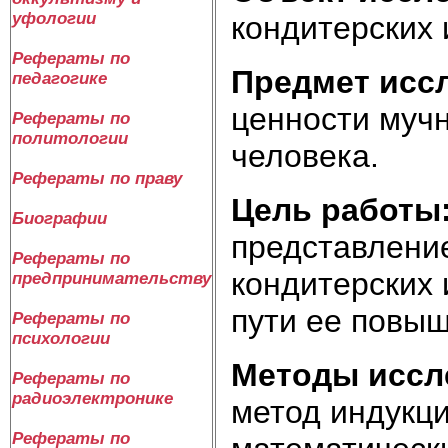
уфологии
кондитерских 
Рефераты по
Предмет исс
педагогике
ценности мучн
Рефераты по
политологии
человека.
Рефераты по праву
Цель работы
Биографии
представлени
Рефераты по
кондитерских 
предпринимательству
пути ее повы
Рефераты по
психологии
Методы иссл
Рефераты по
радиоэлектронике
метод индукци
Рефераты по