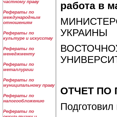
частному праву
работа в м
Рефераты по
международным
МИНИСТЕР
отношениям
УКРАИНЫ
Рефераты по
культуре и искусству
ВОСТОЧНО
Рефераты по
менеджменту
УНИВЕРСИТ
Рефераты по
металлургии
Рефераты по
муниципальному праву
ОТЧЕТ ПО
Рефераты по
налогообложению
Подготовил 
Рефераты по
оккультизму и