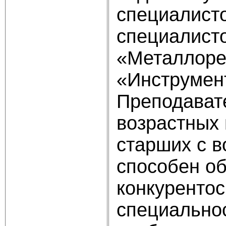
специалисто
специалисто
«Металлоре
«Инструмен
Преподават
возрастных 
старших с в
способен о
конкуренто
специальнос