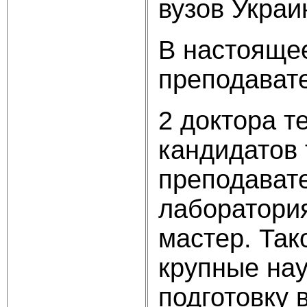
вузов Украи
В настояще
преподават
2 доктора т
кандидатов 
преподавате
лаборатория
мастер. Так
крупные нау
подготовку