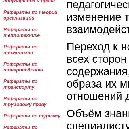
государства и права
педагогичес
Рефераты по теории
изменение т
организации
взаимодейс
Рефераты по
теплотехнике
Переход к н
Рефераты по
технологии
всех сторон
Рефераты по
содержания,
товароведению
образа их м
Рефераты по
транспорту
отношений д
Рефераты по
трудовому праву
Объём знан
Рефераты по туризму
специалисту
Рефераты по