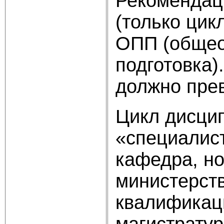
Рекомендац
(только цик
ОПП (общео
подготовка)
должно пре
Цикл дисци
«специалис
кафедра, н
министерств
квалификац
магистратур