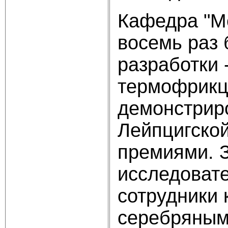
Кафедра "М
восемь раз
разработки 
термофрикци
демонстрир
Лейпцигско
премиями. З
исследовате
сотрудники
серебряным