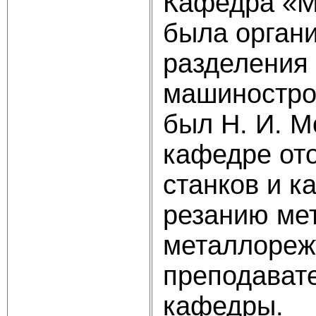
Кафедра «М
была органи
разделения
машиностро
был Н. И. М
кафедре от
станков и к
резанию ме
металлореж
преподават
кафедры.