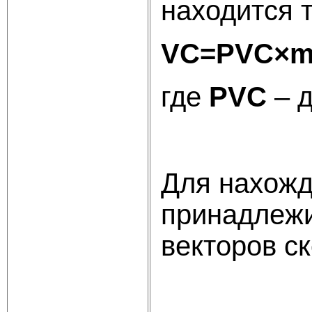
находится 
VC=PVC
×
где
PVC
– д
Для нахожд
принадлеж
векторов с