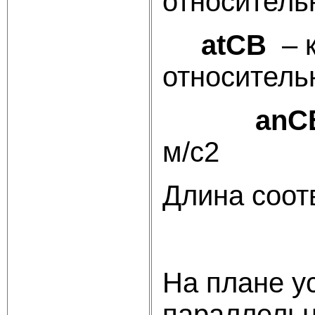
относитель
a
t
CB
– к
относитель
anC
м/с2
Длина соот
На плане у
параллельн