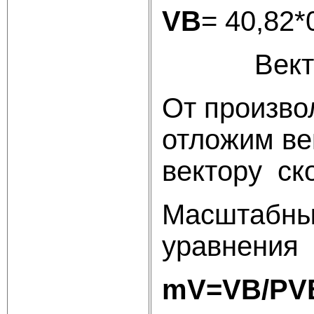
VB
= 40,82*
Вект
От произво
отложим ве
вектору ск
Масштабны
уравнения
m
V=VB/PV