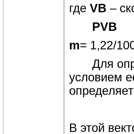
где
VB
– ск
PVB
– 
m
= 1,22/10
Для опред
условием 
определяет
В этой век