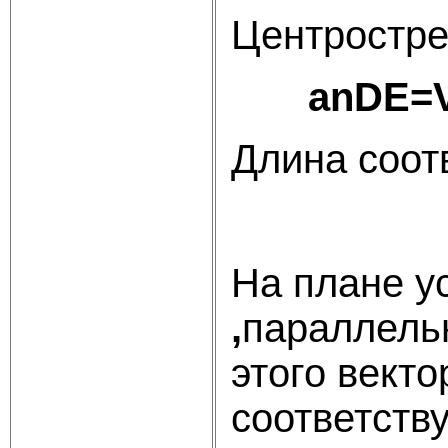
Центростре
anDE
=
Длина соот
На плане у
,
параллель
этого векто
соответств