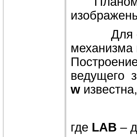
Планом
изображены
Для 
механизма 
Построени
ведущего 
w
известна
где
LAB
– д