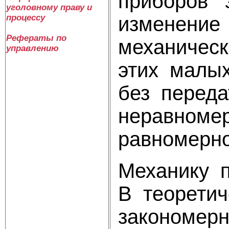
приборов 
уголовному праву и
изменение
процессу
Рефераты по
механичес
управлению
этих малы
без переда
неравноме
равномерн
Механику 
В теорети
закономер