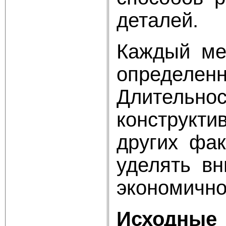
деталей.
Каждый мех
определен
Длительно
конструкти
других фа
уделять в
экономично
Исходные 