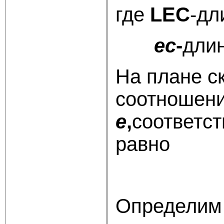
где
LEC
-дл
ec
-
длин
На плане с
соотношен
е
,
соответст
равно
Определим 