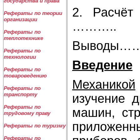
государства и права
2. Расчёт 
Рефераты по теории
организации
………..
Рефераты по
теплотехнике
Вывод
Рефераты по
технологии
Введение
Рефераты по
товароведению
Механикой
Рефераты по
изучение 
транспорту
Рефераты по
машин, ст
трудовому праву
приложенн
Рефераты по туризму
Рефераты по