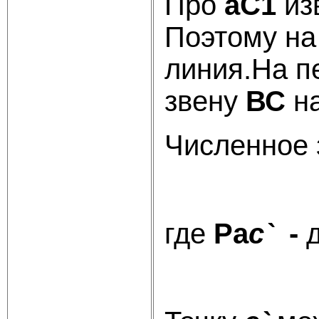
Про
aC1
из
Поэтому на
линия.На п
звену
ВС
н
Численное 
где
Pa
c`
-