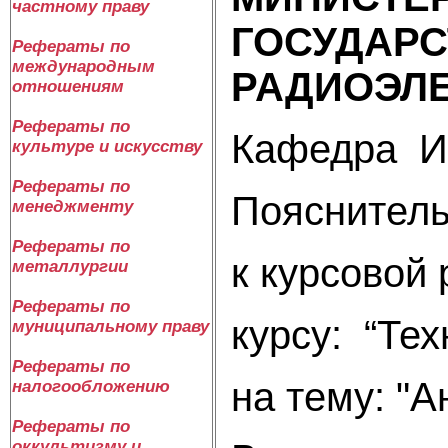
частному праву
ГОСУДАРС
Рефераты по
международным
РАДИОЭЛ
отношениям
Рефераты по
Кафедра И
культуре и искусству
Рефераты по
Пояснитель
менеджменту
Рефераты по
к курсовой 
металлургии
Рефераты по
курсу: “Те
муниципальному праву
Рефераты по
на тему: "
налогообложению
Рефераты по
оккультизму и