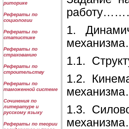
риторике
работу
Рефераты по
социологии
1. Динами
Рефераты по
статистике
механи
Рефераты по
страхованию
1.1. Стр
Рефераты по
строительству
1.2. Кинем
Рефераты по
механи
таможенной системе
Сочинения по
1.3. Силов
литературе и
русскому языку
механиз
Рефераты по теории