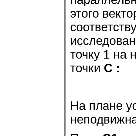
этого векто
соответств
исследован
точку 1 на
точки
С :
На плане ус
неподвижн