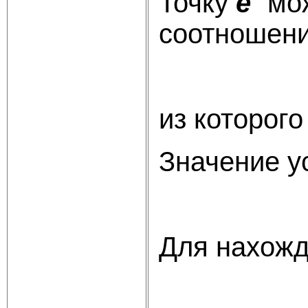
Точку
е
`
мож
соотношени
из которог
Значение у
Для нахожд
aD=