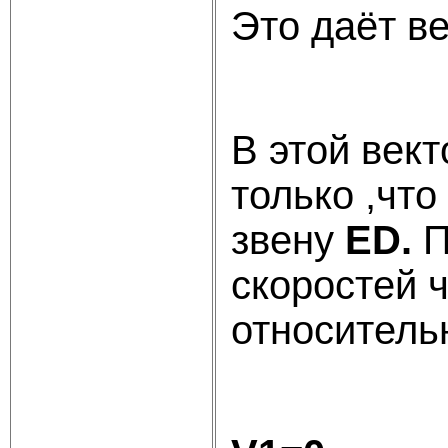
Это даёт в
В этой век
только ,чт
звену
ED.
П
скоростей 
относитель