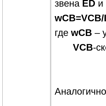
звена
Е
D
и
w
CB
=
VCB/
где
w
CB
– 
VCB
-с
V
Аналогично