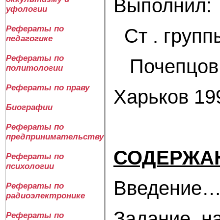
Вып
уфологии
Рефераты по
Ст .
педагогике
Рефераты по
По
политологии
Рефераты по праву
Харьков 19
Биографии
Рефераты по
предпринимательству
СОДЕРЖА
Рефераты по
психологии
Введен
Рефераты по
радиоэлектронике
Задание н
Рефераты по