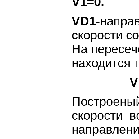
V1=0.
VD1
-напра
скорости с
На пересеч
находится 
V
Построеный
скорости в
направлени