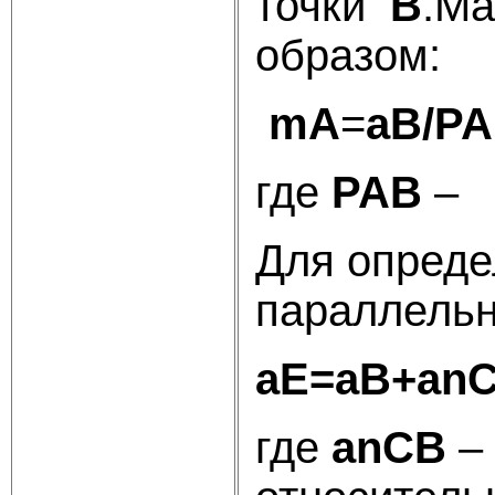
точки
B
.М
образом:
m
A
=
aB/P
где
PAB
– 
Для опреде
параллель
aE=aB+an
где
anCB
– 