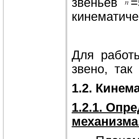
звеньев
=
кинематиче
W=3
Для работ
звено, так
1.2. Кине
1.2.1. Оп
механизма