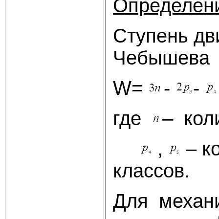
Определени
Ступень дв
Чебышева
W=
-
-
где
– кол
,
– к
классов.
Для механи