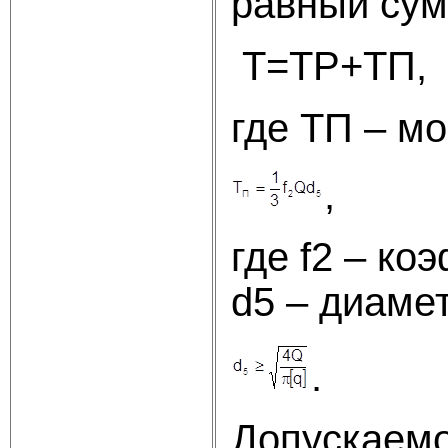
равный су
Т=
где ТП – м
где f2 – ко
d5 – диаме
.
Допускаемо