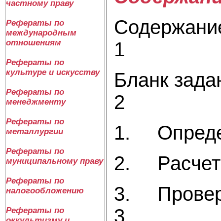
частному праву
Содержание........
Рефераты по
международным
отношениям
1
Рефераты по
культуре и искусству
Бланк задания.....
Рефераты по
2
менеджменту
Рефераты по
1. Определение
металлургии
Рефераты по
2. Расчет винта 
муниципальному праву
Рефераты по
3. Проверка на 
налогообложению
3
Рефераты по
оккультизму и