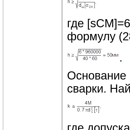
где [sСМ]=
формулу (2
.
Основание 
сварки. На
где допуск