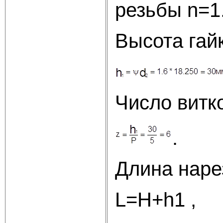
резьбы n=1
Высота гай
Число витк
Длина наре
L=H