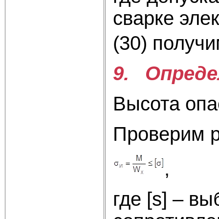
сварке эле
(30) п
9. Опреде
Высота опа
Проверим р
где [s] – 