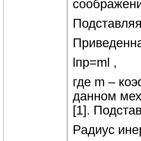
соображени
Подставляя
Приведенна
lп
где m – ко
данном мех
[1]. Подст
Радиус ине