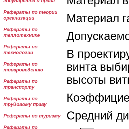
Материал в
государства и права
Рефераты по теории
Материал г
организации
Рефераты по
Допускаемо
теплотехнике
Рефераты по
В проектир
технологии
винта выби
Рефераты по
товароведению
высоты витк
Рефераты по
транспорту
Коэффициен
Рефераты по
трудовому праву
Средний ди
Рефераты по туризму
Рефераты по