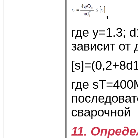
,
где y=1.3;
зависит от
[s]=(
где sT=400
последоват
сварочной
11. Опред