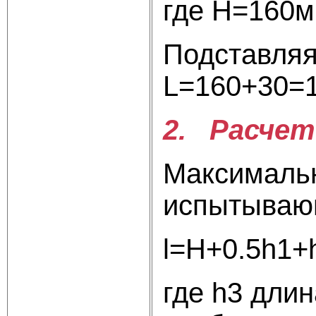
где H=160м
Подставляя
L=160+30=
2. Расчет
Максимально
испытывающ
l=Н
где h3 длин