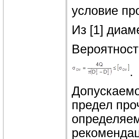
условие пр
Из [1] диа
Вероятност
Допускаемо
предел про
определяемы
рекомендац