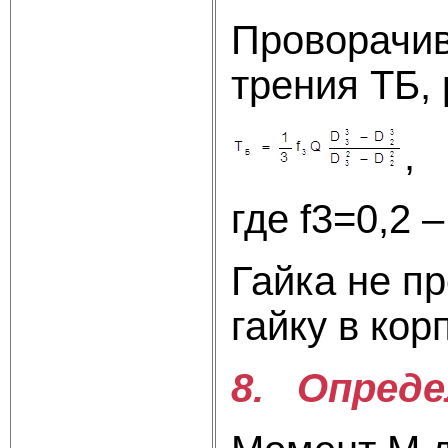
Проворачив
трения ТБ,
где f3=0,2 
Гайка не п
гайку в кор
8. Опреде