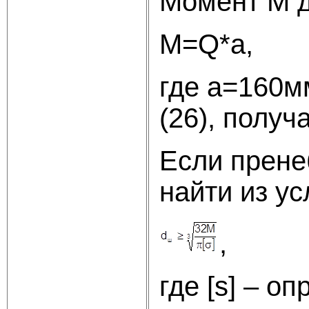
Момент М д
М=
где а=160м
(26), полу
Если прене
найти из у
,
где [s] – о