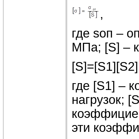
,
где sоп – о
МПа; [S] –
[S]=[
где [S1] –
нагрузок; 
коэффициен
эти коэффи