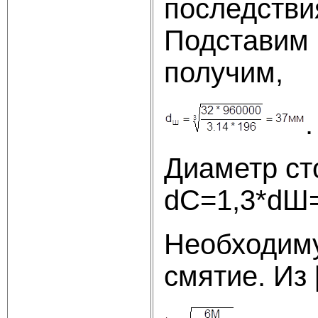
последстви
Подставим 
получим,
.
Диаметр ст
dC=1,3*dШ=
Необходиму
смятие. Из 