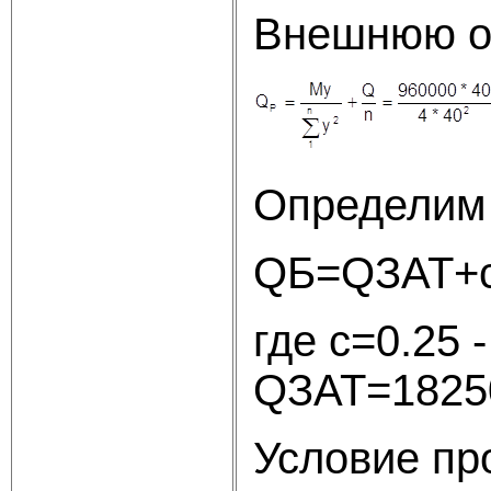
Внешнюю ос
Определим 
QБ=Q
где c=0.25
QЗАТ=1825
Условие пр