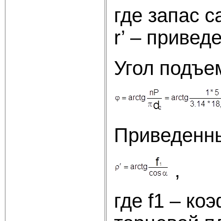
где запас с
r’ – привед
Угол подъе
Приведенны
где f1 – ко