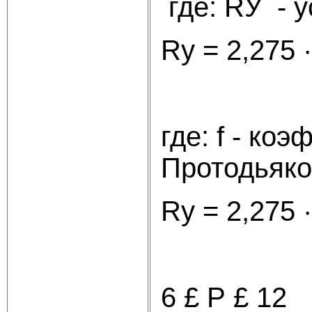
где: RУ - 
Rу = 2,275 ·
где: f - ко
Протодьяко
Rу = 2,275 
6 £ Р £ 12