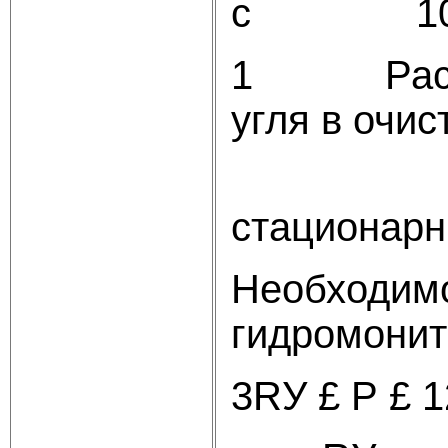
с 10-4, 
1 Расчёт 
угля в очис
(
стационар
Необходимо
гидромонит
3RУ £ Р £ 