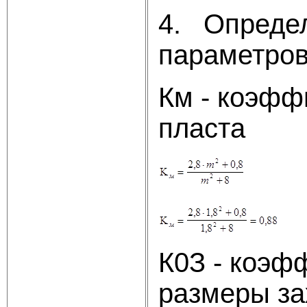
4. Опреде
параметро
Км - коэфф
пласта
К0З - коэф
размеры за