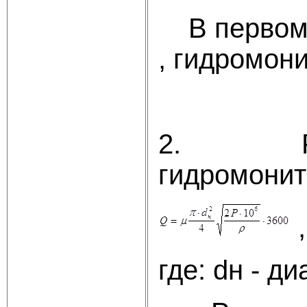
В первом п
, гидромон
2. Расхо
ги
,
где: dн - д