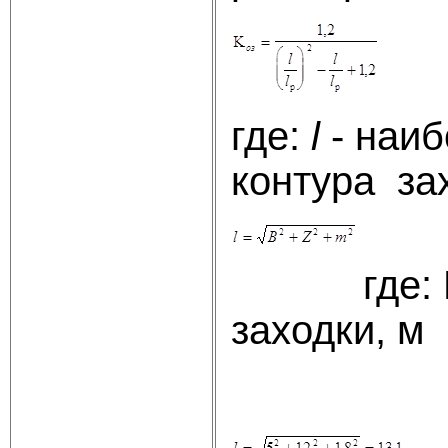
где:
l
- наиб
контура зах
где: В и 
заходки, м
В = 5;