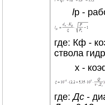
l
р - ра
где: Кф - 
ствола гидр
x - коэфф
где:
Дс
- ди