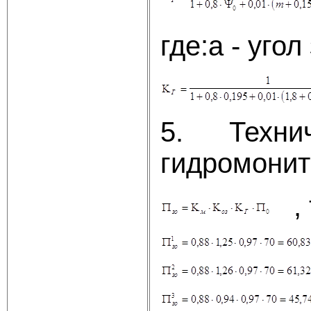
где:a - уго
5. Технич
гидромонит
, 