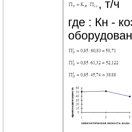
, т/ч
где : Кн -
оборудовани