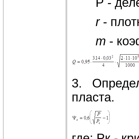
Р - делен
r
- плот
m
- коэ
3. Определ
пласта.
где: Рк - к