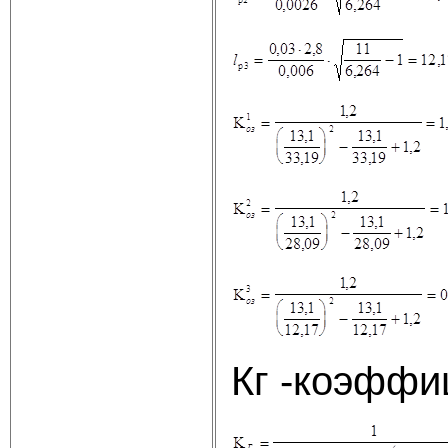
Кг -коэффи