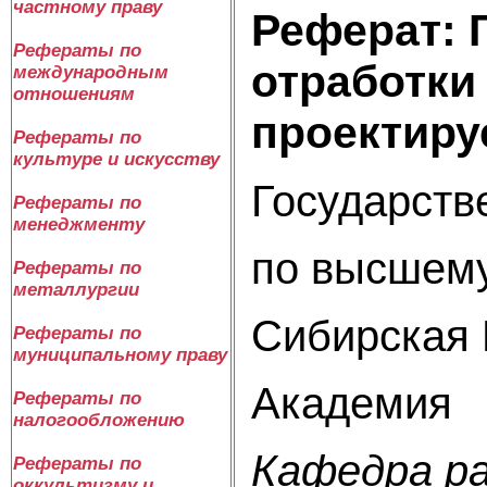
частному праву
Реферат: 
Рефераты по
отработки
международным
отношениям
проектиру
Рефераты по
культуре и искусству
Государств
Рефераты по
менеджменту
по высшем
Рефераты по
металлургии
Сибирская 
Рефераты по
муниципальному праву
Академия
Рефераты по
налогообложению
Кафедра р
Рефераты по
оккультизму и