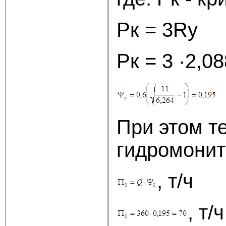
Рк = 3Rу
Рк = 3 ·2,0
При этом т
гидромонит
, т/ч
, т/ч