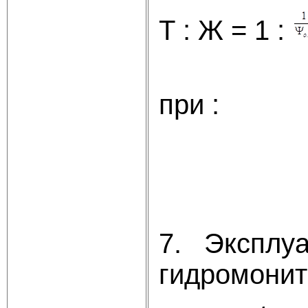
Т : Ж = 1 :
при 
7. Эксплуа
гидромонит