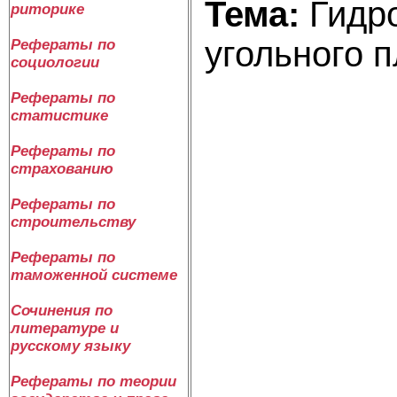
Т
ема
:
Гидр
риторике
угольного 
Рефераты по
социологии
Рефераты по
статистике
Рефераты по
страхованию
Рефераты по
строительству
Рефераты по
таможенной системе
Сочинения по
литературе и
русскому языку
Рефераты по теории