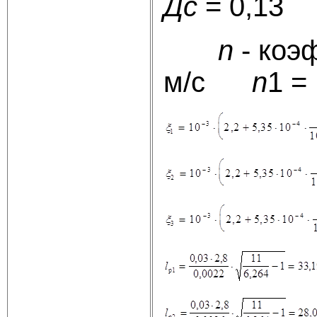
Дс
= 0,13
n
- коэ
м/с
n
1 =