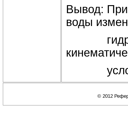
Вывод: При
воды измен
гидромон
кинематиче
условий 
© 2012 Рефер