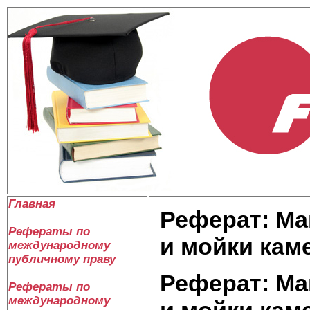
Главная
Реферат: Ма
Рефераты по
и мойки кам
международному
публичному праву
Реферат: Ма
Рефераты по
международному
и мойки кам