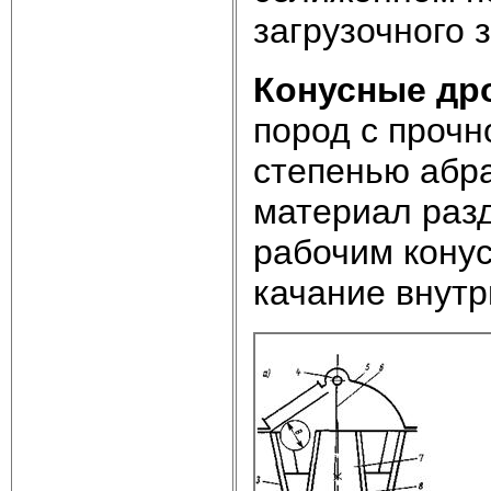
загрузочного 
Конусные др
пород с прочн
степенью абра
материал раз
рабочим кону
качание внутр