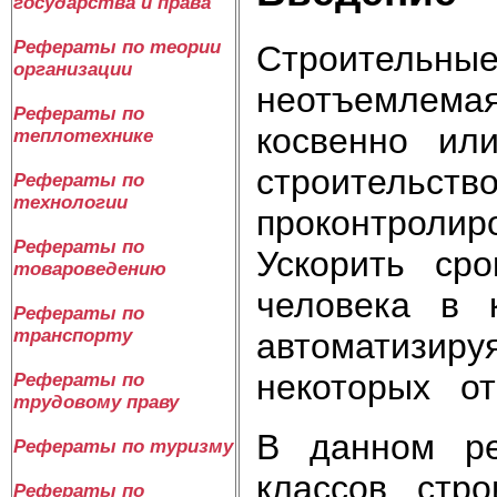
государства и права
Рефераты по теории
Строительны
организации
неотъемлем
Рефераты по
косвенно ил
теплотехнике
строительст
Рефераты по
технологии
проконтролир
Рефераты по
Ускорить сро
товароведению
человека в 
Рефераты по
транспорту
автоматизиру
некоторых от
Рефераты по
трудовому праву
В данном ре
Рефераты по туризму
классов стр
Рефераты по