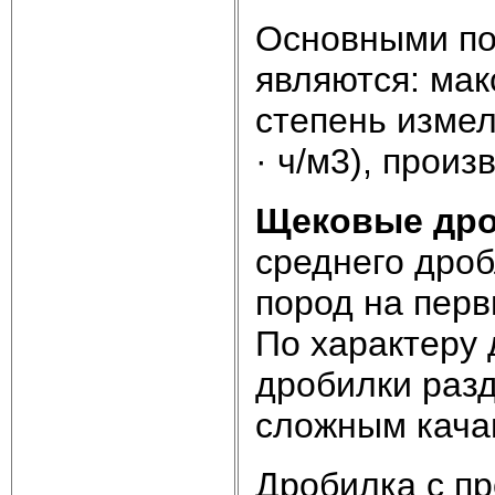
Основными по
являются: мак
степень измел
· ч/м3), произ
Щековые др
среднего дроб
пород на перв
По характеру
дробилки разд
сложным кача
Дробилка с пр