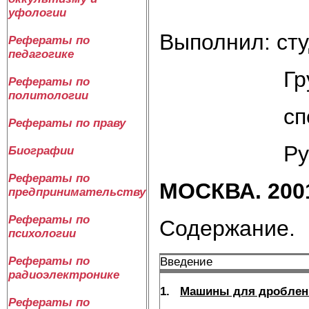
уфологии
Выполнил: сту
Рефераты по
педагогике
Группы 
Рефераты по
политологии
специал
Рефераты по праву
Рушихи
Биографии
Рефераты по
МОСКВА. 2001
предпринимательству
Рефераты по
Содержание.
психологии
Рефераты по
Введение
радиоэлектронике
1.
Машины для дроблен
Рефераты по