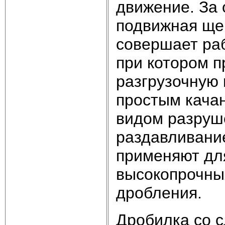
движение. За 
подвижная ще
совершает раб
при котором п
разгрузочную
простым кача
видом разруш
раздавливание
применяют для
высокопрочных
дробления.
Дробилка со с