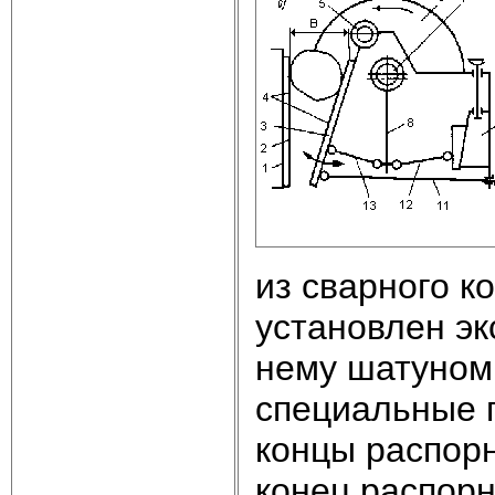
из сварного к
установлен эк
нему шатуном
специальные г
концы распор
конец распорн