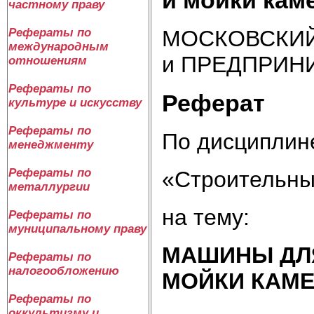
частному праву
МОСКОВСКИЙ
Рефераты по
международным
и ПРЕДПРИН
отношениям
Рефераты по
Реферат
культуре и искусству
Рефераты по
По дисциплин
менеджменту
Рефераты по
«Строительн
металлургии
на тему:
Рефераты по
муниципальному праву
МАШИНЫ ДЛЯ
Рефераты по
налогообложению
МОЙКИ КАМ
Рефераты по
оккультизму и