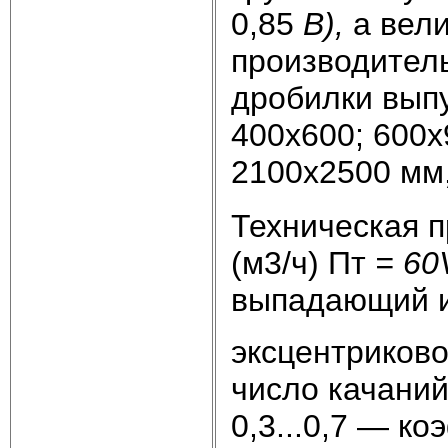
0,85
В),
а вел
производител
дробилки вып
400х600; 600х
2100х2500 мм,
Техническая 
(м3/ч) Пт
= 60
выпадающий и
эксцентриково
число качаний
0,3...0,7 — к