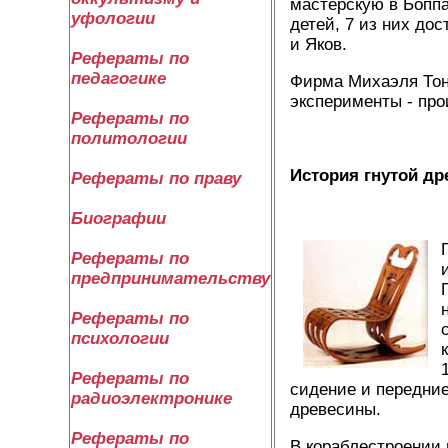
мастерскую в Боппа
уфологии
детей, 7 из них до
и Яков.
Рефераты по
педагогике
Фирма Михаэля Тоне
эксперименты - про
Рефераты по
политологии
История гнутой д
Рефераты по праву
Биографии
Рефераты по
предпринимательству
Рефераты по
психологии
Рефераты по
сидение и передние
радиоэлектронике
древесины.
Рефераты по
В кораблестроении 