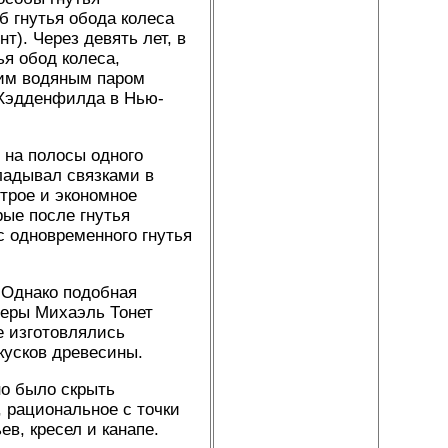
б гнутья обода колеса
т). Через девять лет, в
ья обод колеса,
чим водяным паром
 Хэдденфилда в Нью-
 на полосы одного
ладывал связками в
трое и экономное
рые после гнутья
 одновременного гнутья
 Однако подобная
неры Михаэль Тонет
е изготовлялись
кусков древесины.
но было скрыть
 рациональное с точки
в, кресел и канапе.