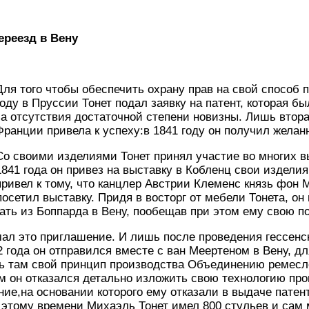
ереезд в Вену
Для того чтобы обеспечить охрану прав на свой способ п
году в Пруссии Тонет подал заявку на патент, которая бы
за отсутствия достаточной степени новизны. Лишь втора
Франции привела к успеху:в 1841 году он получил желан
Со своими изделиями Тонет принял участие во многих вы
1841 года он привез на выставку в Кобленц свои издели
привел к тому, что канцлер Австрии Клеменс князь фон 
посетил выставку. Придя в восторг от мебели Тонета, он
ть из Боппарда в Вену, пообещав при этом ему свою п
ал это приглашение. И лишь после проведения гессенс
 года он отправился вместе с ван Меертеном в Вену, дл
ь там свой принцип производства Объединению ремес
м он отказался детально изложить свою технологию пр
ие,на основании которого ему отказали в выдаче патент
 этому времени Михаэль Тонет имел 800 стульев и сам