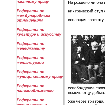
частному праву
Не рождено ли оно и
Рефераты по
ник греческий стул
международным
воплощая простоту
отношениям
Рефераты по
культуре и искусству
Рефераты по
менеджменту
Рефераты по
металлургии
Рефераты по
муниципальному праву
Рефераты по
освобождение своег
налогообложению
помочь отцу добыва
Рефераты по
Уже через три года
оккультизму и