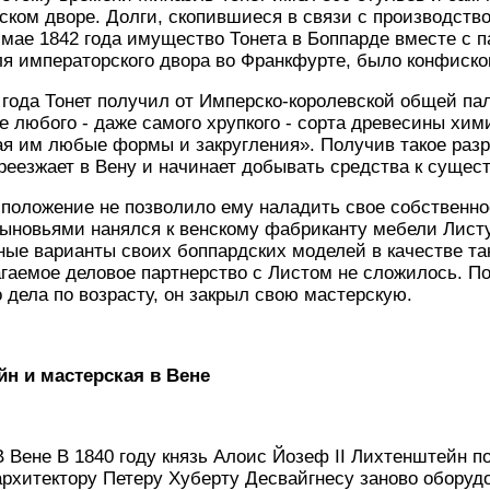
ском дворе. Долги, скопившиеся в связи с производство
В мае 1842 года имущество Тонета в Боппарде вместе с 
я императорского двора во Франкфурте, было конфиско
года Тонет получил от Имперско-королевской общей па
е любого - даже самого хрупкого - сорта древесины хи
я им любые формы и закругления». Получив такое разр
реезжает в Вену и начинает добывать средства к сущес
 положение не позволило ему наладить свое собственно
ыновьями нанялся к венскому фабриканту мебели Листу
ные варианты своих боппардских моделей в качестве т
гаемое деловое партнерство с Листом не сложилось. По
 дела по возрасту, он закрыл свою мастерскую.
н и мастерская в Вене
В
Вене В 1840 году князь Алоис Йозеф II Лихтенштейн п
архитектору Петеру Хуберту Десвайгнесу заново оборуд