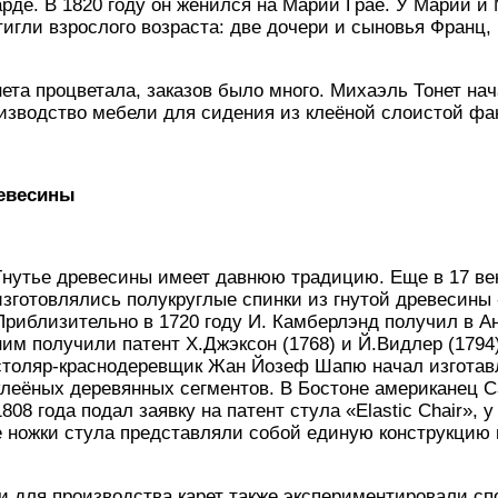
рде. В 1820 году он женился на Марии Грае. У Марии и
стигли взрослого возраста: две дочери и сыновья Франц,
та процветала, заказов было много. Михаэль Тонет на
изводство мебели для сидения из клеёной слоистой фа
ревесины
Г
нутье древесины имеет давнюю традицию. Еще в 17 ве
изготовлялись полукруглые спинки из гнутой древесины 
Приблизительно в 1720 году И. Камберлэнд получил в Ан
ним получили патент Х.Джэксон (1768) и Й.Видлер (1794)
столяр-краснодеревщик Жан Йозеф Шапю начал изготав
клеёных деревянных сегментов. В Бостоне американец Са
1808 года подал заявку на патент стула «Elastic Chair», у
 ножки стула представляли собой единую конструкцию 
и для производства карет также экспериментировали сп