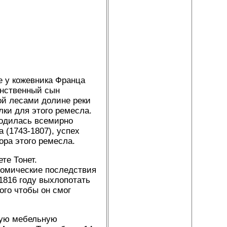
е у кожевника Франца
инственный сын
ой лесами долине реки
ки для этого ремесла.
ходилась всемирно
 (1743-1807), успех
ора этого ремесла.
те Тонет.
номические последствия
1816 году выхлопотать
ого чтобы он смог
нную мебельную