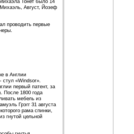
 Михаэла Тонет было 14
 Михаэль, Август, Йозеф
чал проводить первые
неры.
ке в Англии
- стул «Windsor».
глии первый патент, за
. После 1800 года
ливать мебель из
муэль Грэгг 31 августа
 которого рама спинки,
из гнутой цельной
особы гнутья