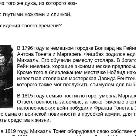
з того же духа, из которого воз-
 с гнутыми ножками и спинкой,
 сидения своего времени?
В
1796 году в немецком городке Боппард на Рейн
Антона Тонета и Маргареты Фишбах родился ед
Михаэль. Его обучили ремеслу столяра. В богат
Рейн имелись хорошие экономические предпосыл
Кроме того в близлежащем местечке Нойвид на
известная столярная мастерская Давида Рентгена
которого также мог послужить стимулом для выб
В 1815 году семью постигло горе: умерла Маргаре
Ответственность за семью, а также тяжелые эко
наполеоновских войн побудили Франца Тонета в 
о сына от воинской повинности в прусской армии, для т
ть средства к жизни.
, в 1819 году, Михаэль Тонет оборудовал свою собстве