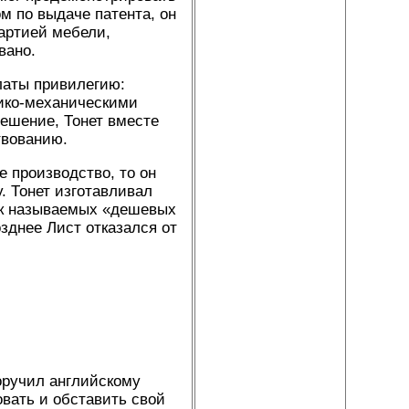
м по выдаче патента, он
партией мебели,
вано.
латы привилегию:
мико-механическими
ешение, Тонет вместе
твованию.
е производство, то он
. Тонет изготавливал
ак называемых «дешевых
зднее Лист отказался от
оручил английскому
овать и обставить свой