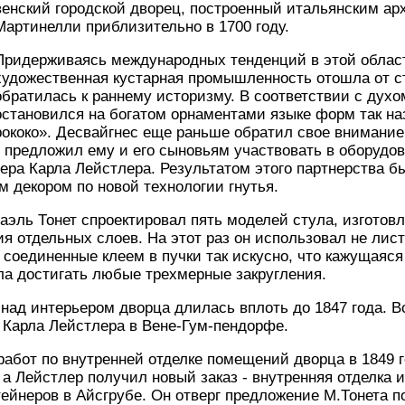
венский городской дворец, построенный итальянским ар
Мартинелли приблизительно в 1700 году.
Придерживаясь международных тенденций в этой област
художественная кустарная промышленность отошла от с
обратилась к раннему историзму. В соответствии с дух
остановился на богатом орнаментами языке форм так на
рококо». Десвайгнес еще раньше обратил свое внимание 
 предложил ему и его сыновьям участвовать в оборудов
ера Карла Лейстлера. Результатом этого партнерства б
м декором по новой технологии гнутья.
аэль Тонет спроектировал пять моделей стула, изгото
я отдельных слоев. На этот раз он использовал не лис
 соединенные клеем в пучки так искусно, что кажущаяс
ла достигать любые трехмерные закругления.
над интерьером дворца длилась вплоть до 1847 года. В
 Карла Лейстлера в Вене-Гум-пендорфе.
абот по внутренней отделке помещений дворца в 1849 
 а Лейстлер получил новый заказ - внутренняя отделка 
йнеров в Айсгрубе. Он отверг предложение М.Тонета п