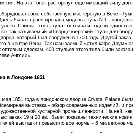
иятия. На это Тонет расторгнул еще имевший силу дого
 оборудовал свою собственную мастерскую в Вене - Гум
Здесь была спроектирована модель стула N 1 - продолж
ульев. Спинка этого стула состояла из одной единстве
 как так называемый «Шварценбергский стул» для обор
ворца, который был сооружен в 1700 году. Другой заказ
го в центре Вены. Так называемый «стул кафе Даум» о
к оптовым сделкам. 400 стульев этого типа были заказ
леве Англии».
ка в Лондоне 1851
1
мая 1851 года в лондонском дворце Crystal Palace был
Всемирная выставка - обзор современных изделий, и пр
художественной кустарной промышленности. На ней, ка
выставках 19 и 20 вв., были показаны технические новин
телей выставки превысило все нормы - 6 миллионов чел