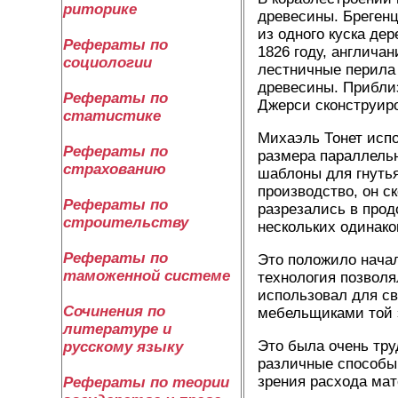
риторике
древесины. Брегенц
из одного куска дер
Рефераты по
1826 году, англича
социологии
лестничные перила
древесины. Прибли
Рефераты по
Джерси сконструиро
статистике
Михаэль Тонет испо
Рефераты по
размера параллельн
страхованию
шаблоны для гнутья
производство, он с
Рефераты по
разрезались в прод
строительству
нескольких одинако
Рефераты по
Это положило нача
таможенной системе
технология позволя
использовал для с
Сочинения по
мебельщиками той э
литературе и
Это была очень тру
русскому языку
различные способы 
зрения расхода мат
Рефераты по теории