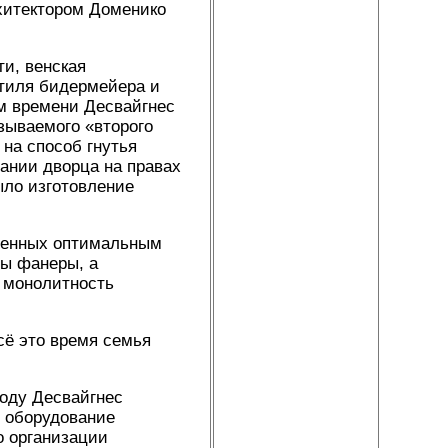
хитектором Доменико
и, венская
тиля бидермейера и
ом времени Десвайгнес
зываемого «второго
на способ гнутья
ании дворца на правах
ыло изготовление
вленных оптимальным
ты фанеры, а
я монолитность
сё это время семья
году Десвайгнес
и оборудование
о организации