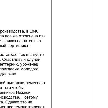
роизводства, в 1840
ла все же отклонена из-
я заявка на патент во
ный сертификат.
ставках. Так в августе
я. Счастливый случай
Меттерних, уроженец
 пригласил молодого
оддержку.
кой выставки ремесел в
я того чтобы
ленников Нижней
оизводства. Поэтому
а. Однако это не
 мог продемонстрировать