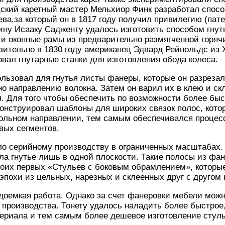
ский каретный мастер Мельхиор Финк разработал спосо
ева,за который он в 1817 году получил привилегию (патен
нину Исааку Садженту удалось изготовить способом гнут
 и оконные рамы из предварительно размягченной горя
зительно в 1830 году американец Эдвард Рейнольдс из
вал гнутарные станки для изготовления обода колеса.
льзовал для гнутья листы фанеры, которые он разрезал
о направлению волокна. Затем он варил их в клею и ск
. Для того чтобы обеспечить по возможности более быс
конструировал шаблоны для широких связок полос, кото
ольном направлении, тем самым обеспечивался процесс
вых сегментов.
ло серийному производству в ограниченных масштабах.
ла гнутье лишь в одной плоскости. Такие полосы из фа
воих первых «Стульев с боковым обрамлением», которы
похи из цельных, нарезных и склеенных друг с другом 
доемкая работа. Однако за счет фанеровки мебели мож
производства. Тонету удалось наладить более быстрое,
ериала и тем самым более дешевое изготовление стулье