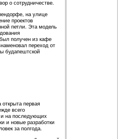
вор о сотрудничестве.
пендорфе, на улице
ение проектов
нной петли. Эта модель
удования
 был получен из кафе
знаменовал переход от
аны будапештской
а открыта первая
ежде всего
к и на последующих
ки и новые разработки
овек за полгода.