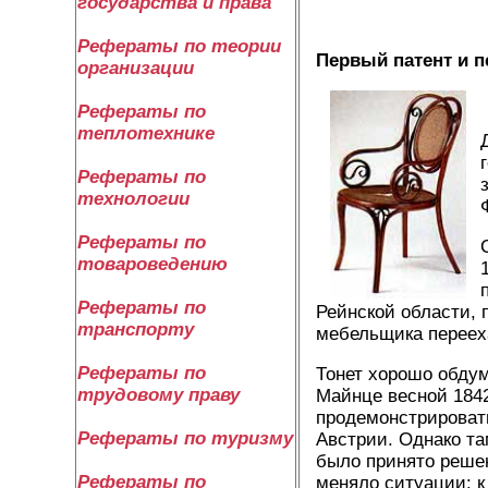
государства и права
Рефераты по теории
Первый патент и п
организации
Рефераты по
теплотехнике
Рефераты по
технологии
Рефераты по
товароведению
Рефераты по
Рейнской области, 
транспорту
мебельщика перееха
Рефераты по
Тонет хорошо обдум
трудовому праву
Майнце весной 1842
продемонстрироват
Рефераты по туризму
Австрии. Однако та
было принято решен
Рефераты по
меняло ситуации: к