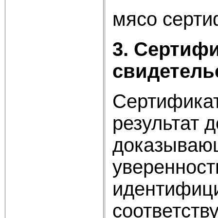
мясо серти
3. Сертиф
свидетель
Сертификат
результат д
доказывающ
уверенност
идентифици
соответств