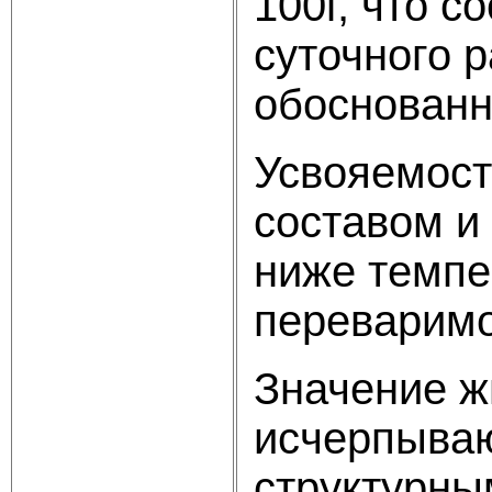
100г, что с
суточного р
обоснованн
Усвояемост
составом и
ниже темпе
переваримо
Значение ж
исчерпываю
структурны