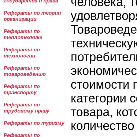
человека, 
государства и права
удовлетвор
Рефераты по теории
организации
Товароведе
Рефераты по
теплотехнике
техническу
Рефераты по
потребител
технологии
экономичес
Рефераты по
товароведению
стоимости 
Рефераты по
транспорту
категории 
Рефераты по
товара, кот
трудовому праву
количество
Рефераты по туризму
Рефераты по