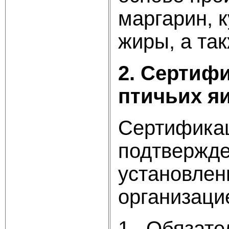
маргарин, 
жиры, а та
2. Сертиф
птичьих я
Сертификац
подтвержде
установлен
организаци
1. Обязате