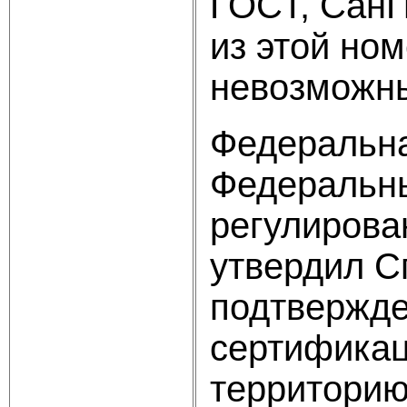
ГОСТ, СанП
из этой но
невозможны
Федеральна
Федеральны
регулирова
утвердил С
подтвержде
сертификац
территорию