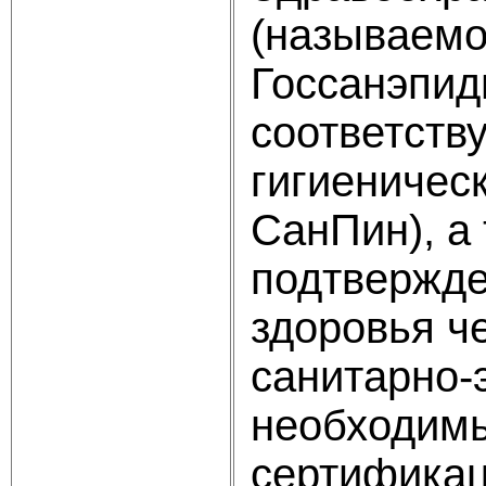
(называемо
Госсанэпид
соответств
гигиеничес
СанПин), а
подтвержде
здоровья ч
санитарно-
необходимы
сертификац