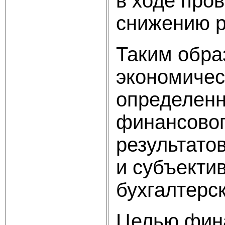
в ходе про
снижению р
Таким обра
экономичес
определенн
финансовог
результато
и субъекти
бухгалтерс
Целью фина