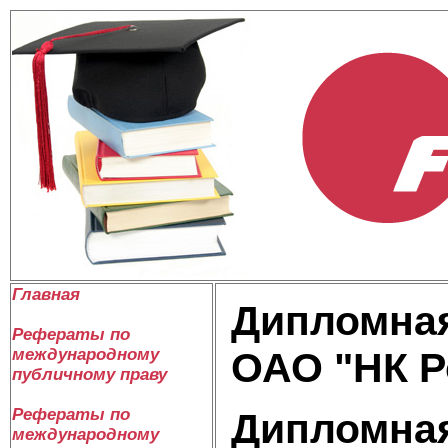
Главная
Дипломная
Рефераты по
международному
ОАО "НК Р
публичному праву
Рефераты по
Дипломная
международному