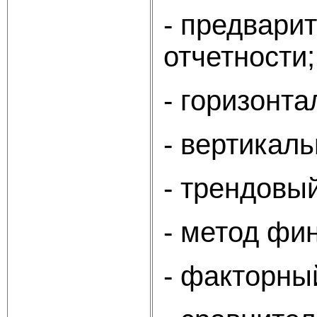
- предвари
отчетности;
- горизонт
- вертикал
- трендовы
- метод фи
- факторны