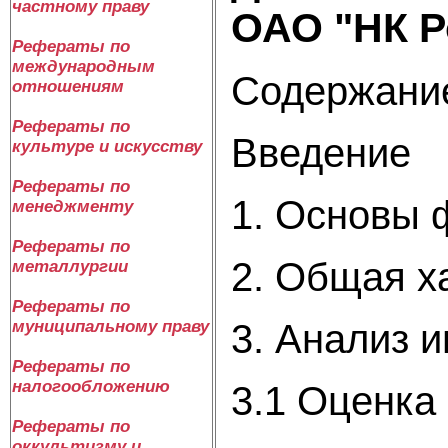
частному праву
ОАО "НК Р
Рефераты по
международным
Содержани
отношениям
Рефераты по
Введение
культуре и искусству
Рефераты по
1. Основы 
менеджменту
Рефераты по
2. Общая х
металлургии
Рефераты по
3. Анализ 
муниципальному праву
Рефераты по
налогообложению
3.1 Оценка
Рефераты по
оккультизму и