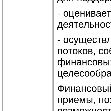
- оценивае
деятельнос
- осуществ
потоков, с
финансовых
целесообра
Финансовый
приемы, по
возможност