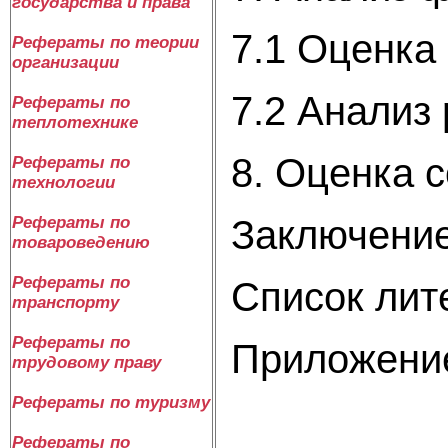
государства и права
7.1 Оценка
Рефераты по теории
организации
7.2 Анализ
Рефераты по
теплотехнике
8. Оценка 
Рефераты по
технологии
Заключени
Рефераты по
товароведению
Рефераты по
Список лит
транспорту
Рефераты по
Приложени
трудовому праву
Рефераты по туризму
Рефераты по