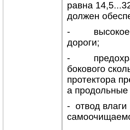
равна 14,5...
должен обесп
- высокое с
дороги;
- предохране
бокового скол
протектора п
а продольные 
- отвод влаги
самоочищаемо