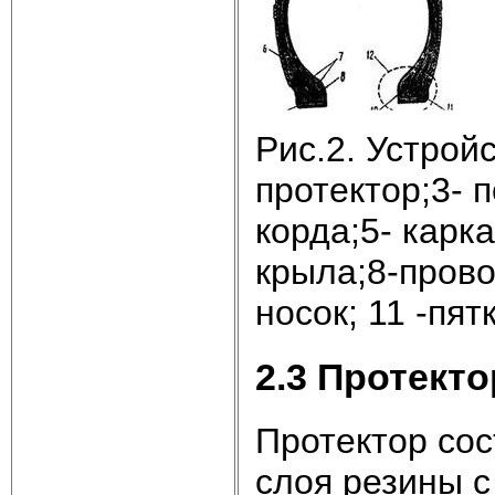
Рис.2. Устрой
протектор;3- 
корда;5- карк
крыла;8-прово
носок; 11 -пят
2.3 Протект
Протектор сос
слоя резины 