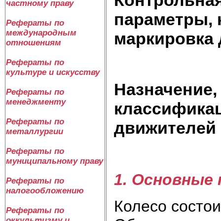
частному праву
параметры, 
Рефераты по
международным
маркировка
отношениям
Рефераты по
культуре и искусству
Назначение,
Рефераты по
менеджменту
классификац
Рефераты по
движителей
металлургии
Рефераты по
муниципальному праву
1. Основные
Рефераты по
налогообложению
Колесо состои
Рефераты по
оккультизму и