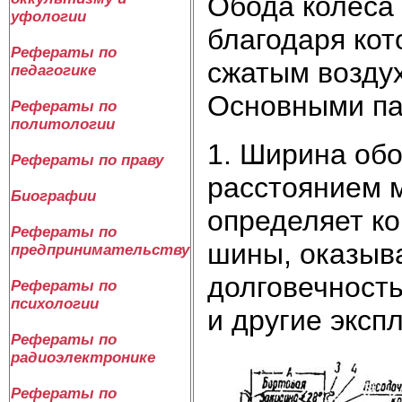
Обода колеса
уфологии
благодаря кот
Рефераты по
сжатым воздух
педагогике
Основными па
Рефераты по
политологии
1. Ширина обо
Рефераты по праву
расстоянием 
Биографии
определяет к
Рефераты по
шины, оказыв
предпринимательству
долговечность
Рефераты по
психологии
и другие эксп
Рефераты по
радиоэлектронике
Рефераты по