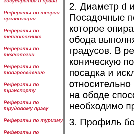
государства и права
2. Диаметр d 
Рефераты по теории
Посадочные п
организации
которое опир
Рефераты по
теплотехнике
обода выполня
градусов. В р
Рефераты по
технологии
коническую по
Рефераты по
посадка и ис
товароведению
относительно
Рефераты по
транспорту
на ободе спос
Рефераты по
необходимо п
трудовому праву
3. Профиль бо
Рефераты по туризму
Рефераты по