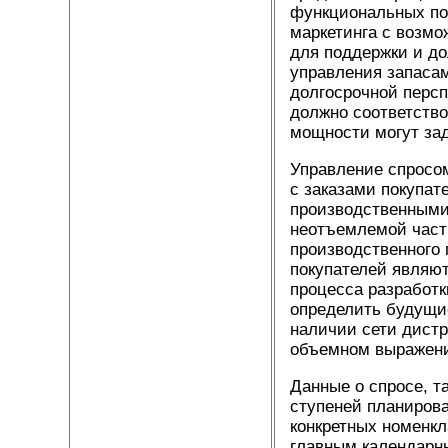
функциональных под
маркетинга с возмо
для поддержки и до
управления запасам
долгосрочной персп
должно соответство
мощности могут зад
Управление спросо
с заказами покупа
производственными
неотъемлемой часть
производственного 
покупателей являют
процесса разработк
определить будущие
наличии сети дистр
объемном выражении
Данные о спросе, 
ступеней планирова
конкретных номенкл
главным календарн