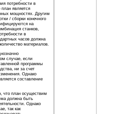
ия потребности в
о план является
нных мощностях. Другим
ки / сборки конечного
сифицируются на
омбинация станков,
отребности в
ндартных часов должна
количество материалов.
днозначно
ом случае, если
тавленной программы
дства, ни за счет
изменения. Однако
вляется составление
о, что план осуществим
мма должна быть
еятельности. Однако
е, так как
осознавать