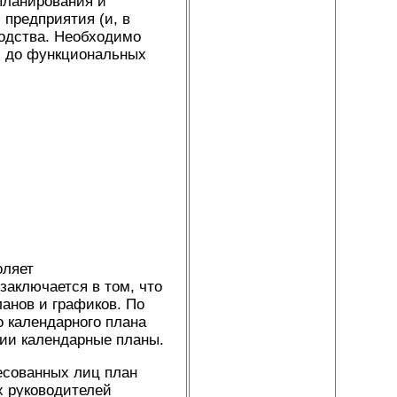
планирования и
предприятия (и, в
водства. Необходимо
х до функциональных
оляет
заключается в том, что
анов и графиков. По
о календарного плана
ии календарные планы.
есованных лиц план
х руководителей