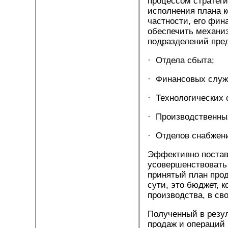
процессом стратеги
исполнения плана к
частности, его фи
обеспечить механиз
подразделений пре
· Отдела сбыта;
· Финансовых служ
· Технологических 
· Производственны
· Отделов снабжени
Эффективно постав
усовершенствовать 
принятый план прод
сути, это бюджет, 
производства, в с
Полученный в резул
продаж и операций 