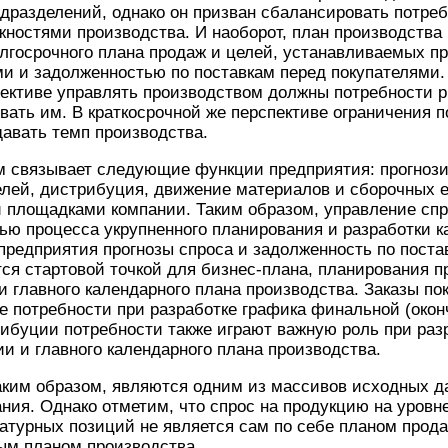
разделений, однако он призван сбалансировать потреб
жностями производства. И наоборот, план производства
лгосрочного плана продаж и целей, устанавливаемых п
и и задолженностью по поставкам перед покупателями. 
ективе управлять производством должны потребности р
вать им. В краткосрочной же перспективе ограничения 
авать темп производства.
м связывает следующие функции предприятия: прогнози
телей, дистрибуция, движение материалов и сборочных
 площадками компании. Таким образом, управление спр
ю процесса укрупненного планирования и разработки к
предприятия прогнозы спроса и задолженность по поста
ся стартовой точкой для бизнес-плана, планирования п
и главного календарного плана производства. Заказы по
 потребности при разработке графика финальной (окон
ибуции потребности также играют важную роль при разр
 и главного календарного плана производства.
таким образом, являются одним из массивов исходных 
ния. Однако отметим, что спрос на продукцию на уровн
атурных позиций не является сам по себе планом прод
ым планом производства.