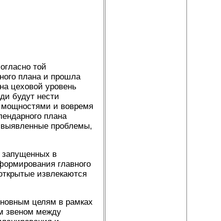
согласно той
ного плана и прошла
 на цеховой уровень
ди будут нести
с мощностями и вовремя
алендарного плана
 выявленные проблемы,
и запущенных в
 формирования главного
 открытые извлекаются
сновным целям в рамках
м звеном между