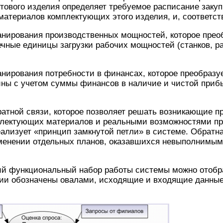
отового изделия определяет требуемое расписание закупк
материалов комплектующих этого изделия, и, соответств
анирования производственных мощностей, которое прео
ечные единицы загрузки рабочих мощностей (станков, р
нирования потребности в финансах, которое преобразуе
ны с учетом суммы финансов в наличие и чистой приб
атной связи, которое позволяет решать возникающие п
лектующих материалов и реальными возможностями пр
еализует «принцип замкнутой петли» в системе. Обратн
менении отдельных планов, оказавшихся невыполнимы
й функциональный набор работы системы можно отоб
ии обозначены овалами, исходящие и входящие данны
: