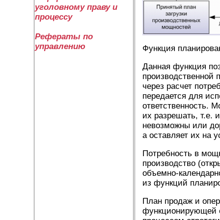
уголовному праву и
процессу
Рефераты по
управлению
Функция планирован
Данная функция поз
производственной п
через расчет потре
передается для исп
ответственность. 
их разрешать, т.е.
невозможны или до
а оставляет их на 
Потребность в мощн
производство (откр
объемно-календарно
из функций планиро
План продаж и опер
функционирующей с