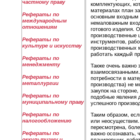
частному праву
комплектующих, ко
материалах план за
Рефераты по
основным входным 
международным
немаловажным входн
отношениям
готового изделия.
производственные 
Рефераты по
инструментов, рабо
культуре и искусству
производственных м
работать каждый пр
Рефераты по
менеджменту
Также очень важно 
взаимосвязанными. 
Рефераты по
потребности в мат
металлургии
производства) не м
закупок на стороне
Рефераты по
подобные явления 
муниципальному праву
успешного производ
Рефераты по
Таким образом, есл
налогообложению
или неосуществим.
пересмотрена, боле
Рефераты по
важно осознавать, 
оккультизму и
планировщик, рабо