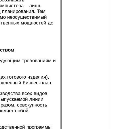
компьютера – лишь
 планирования. Тем
домо неосуществимый
дственных мощностей до
дством
ледующим требованиям и
ах готового изделия),
овленный бизнес-план.
зводства всех видов
 выпускаемой линии
разом, совокупность
авляет собой
водственной программы