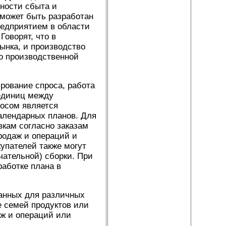
ности сбыта и
 может быть разработан
редприятием в области
Говорят, что в
ынка, и производство
по производственной
рование спроса, работа
 единиц между
осом является
алендарных планов. Для
вкам согласно заказам
родаж и операций и
купателей также могут
чательной) сборки. При
аботке плана в
данных для различных
е семей продуктов или
аж и операций или