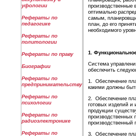
уфологии
производственные в
оптимально распре
Рефераты по
самым, планировщи
педагогике
план, до его приня
необходимого уровн
Рефераты по
политологии
1. Функционально
Рефераты по праву
Система управлени
Биографии
обеспечить следую
Рефераты по
1. Обеспечение пла
предпринимательству
какими должны быт
Рефераты по
2. Обеспечение пла
психологии
готовых изделий и 
продукции существу
Рефераты по
производственных 
радиоэлектронике
производственный 
Рефераты по
3. Обеспечение пл