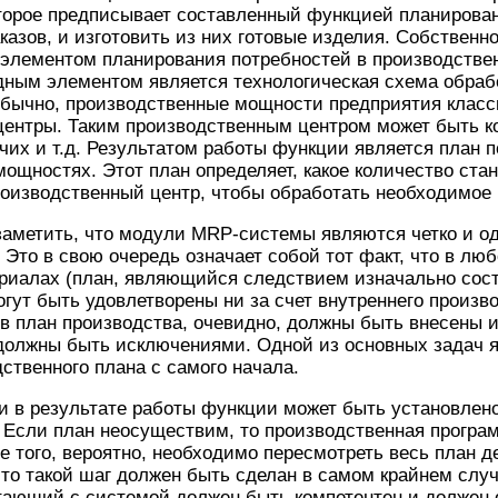
торое предписывает составленный функцией планирован
казов, и изготовить из них готовые изделия. Собственн
элементом планирования потребностей в производстве
ым элементом является технологическая схема обработ
 Обычно, производственные мощности предприятия клас
центры. Таким производственным центром может быть к
чих и т.д. Результатом работы функции является план п
ощностях. Этот план определяет, какое количество ста
оизводственный центр, чтобы обработать необходимое 
заметить, что модули MRP-системы являются четко и о
Это в свою очередь означает собой тот факт, что в люб
ериалах (план, являющийся следствием изначально сос
огут быть удовлетворены ни за счет внутреннего произво
, в план производства, очевидно, должны быть внесены 
должны быть исключениями. Одной из основных задач я
ственного плана с самого начала.
и в результате работы функции может быть установлен
 Если план неосуществим, то производственная програ
е того, вероятно, необходимо пересмотреть весь план д
что такой шаг должен быть сделан в самом крайнем случа
тающий с системой должен быть компетентен и должен 