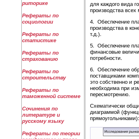
риторике
для каждого вида г
производства всех 
Рефераты по
4. Обеспечение пл
социологии
производства в кон
т.д.).
Рефераты по
статистике
5. Обеспечение пла
финансовые величи
Рефераты по
потребности.
страхованию
6. Обеспечение обр
Рефераты по
поставщиками комп
строительству
это собственно и р
необходима при из
Рефераты по
пересмотрению.
таможенной системе
Схематически общи
Сочинения по
диаграммой (функц
литературе и
прямоугольниками)
русскому языку
Рефераты по теории