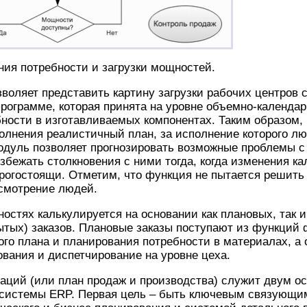
ия потребности и загрузки мощностей.
воляет представить картину загрузки рабочих центров 
рограмме, которая принята на уровне объемно-календар
бности в изготавливаемых компонентах. Таким образом,
олнения реалистичный план, за исполнение которого лю
Модуль позволяет прогнозировать возможные проблемы 
 избежать столкновения с ними тогда, когда изменения к
рогостоящи. Отметим, что функция не пытается решить
усмотрение людей.
остях калькулируется на основании как плановых, так 
ытых) заказов. Плановые заказы поступают из функций
го плана и планирования потребности в материалах, а
вания и диспетчирование на уровне цеха.
аций (или план продаж и производства) служит двум о
истемы ERP. Первая цель – быть ключевым связующи