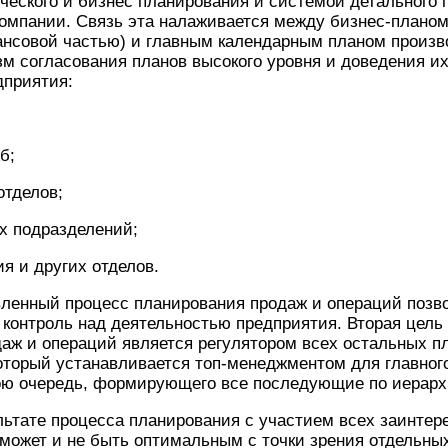
ческого и бизнес планирования и системой детального 
омпании. Связь эта налаживается между бизнес-планом 
нансовой частью) и главным календарным планом произ
м согласования планов высокого уровня и доведения и
дприятия:
б;
отделов;
х подразделений;
я и других отделов.
ленный процесс планирования продаж и операций позв
контроль над деятельностью предприятия. Вторая цель 
аж и операций является регулятором всех остальных пл
который устанавливается топ-менеджментом для главног
вою очередь, формирующего все последующие по иерарх
ьтате процесса планирования с участием всех заинтер
может и не быть оптимальным с точки зрения отдельны