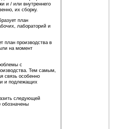
и и / или внутреннего
енно, их сборку.
бразует план
абочих, лабораторий и
т план производства в
ыли на момент
роблемы с
оизводства. Тем самым,
ая связь особенно
ми и подлежащих
разить следующей
е обозначены