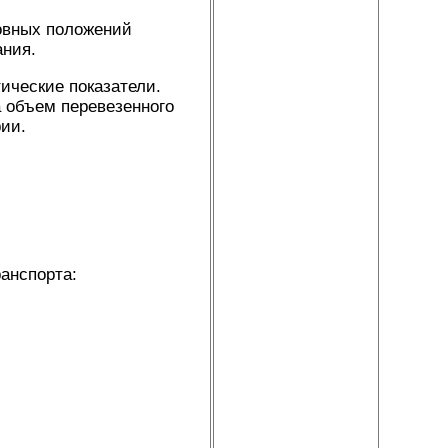
новных положений
ания.
ические показатели.
а объем перевезенного
рии.
анспорта: