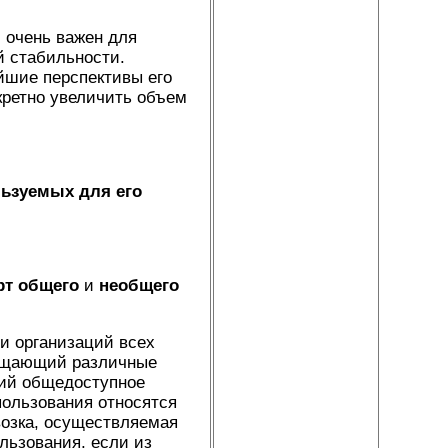
, очень важен для
й стабильности.
йшие перспективы его
кретно увеличить объем
льзуемых для его
рт общего
и
необщего
и организаций всех
мещающий различные
ий общедоступное
пользования относятся
возка, осуществляемая
льзования, если из