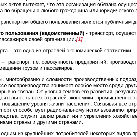
вых актов вытекает, что эта организация обязана осущес
жа по обращению любого гражданина или юридического 
транспортом общего пользования является публичным д
го пользования (ведомственный)
- транспорт, осущес
 пассажиров своей организации.
[1]
рта – это одна из отраслей экономической статистики.
 – транспорт, т.е. совокупность предприятий, производ
мещении грузов и пассажиров.
ты, многообразию и сложности производственных подра
ссе воспроизводства занимает особое место среди друг
зрывно связан. От уровня темпов его развития, результа
еятельность всех отраслей экономики: промышленность
, повышение уровня жизни населения. Связывая все отр
спорт способствует рациональному использованию прир
одства, служит целям развития и укрепления хозяйств
нами страны и другими странами.
 одним из крупнейших потребителей некоторых видов п