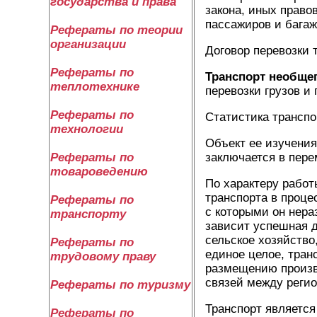
государства и права
закона, иных право
пассажиров и бага
Рефераты по теории
организации
Договор перевозки 
Рефераты по
Транспорт необще
теплотехнике
перевозки грузов и
Рефераты по
Статистика транспо
технологии
Объект ее изучения
заключается в пере
Рефераты по
товароведению
По характеру рабо
транспорта в проце
Рефераты по
с которыми он нера
транспорту
зависит успешная д
сельское хозяйство
Рефераты по
единое целое, тран
трудовому праву
размещению произв
связей между регио
Рефераты по туризму
Транспорт является
Рефераты по