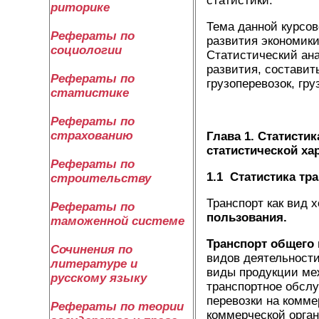
статистики.
риторике
Тема данной курсово
Рефераты по
развития экономики
социологии
Статистический ана
развития, составит
Рефераты по
грузоперевозок, гру
статистике
Рефераты по
страхованию
Глава 1. Статисти
статистической ха
Рефераты по
1.1
Статистика тр
строительству
Транспорт как вид 
Рефераты по
пользования.
таможенной системе
Транспорт общего
Сочинения по
видов деятельности
литературе и
виды продукции ме
русскому языку
транспортное обслу
перевозки на комме
Рефераты по теории
коммерческой орган