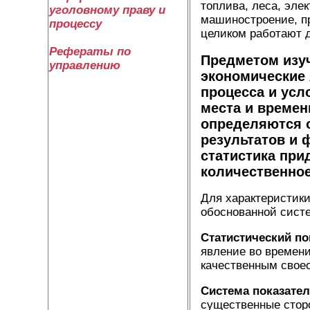
топлива, леса, эле
уголовному праву и
машиностроение, п
процессу
целиком работают д
Рефераты по
Предметом изу
управлению
экономические 
процесса и усл
места и времен
определяются о
результатов и 
статистика при
количественно
Для характеристики
обоснованной сист
Статистический по
явление во времени
качественным свое
Система показате
существенные стор