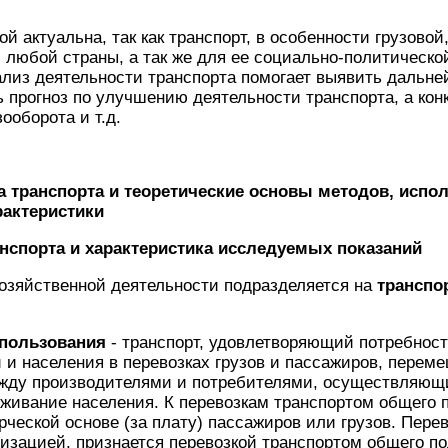
й актуальна, так как транспорт, в особенности грузовой
 любой страны, а так же для ее социально-политическо
лиз деятельности транспорта помогает выявить дальне
ь прогноз по улучшению деятельности транспорта, а кон
зооборота и т.д.
ка транспорта и теоретические основы методов, испо
рактеристики
анспорта и характеристика исследуемых показаний
хозяйственной деятельности подразделяется на
транспо
 пользования
- транспорт, удовлетворяющий потребност
 и населения в перевозках грузов и пассажиров, пере
жду производителями и потребителями, осуществляющ
живание населения. К перевозкам транспортом общего 
рческой основе (за плату) пассажиров или грузов. Пере
изацией, признается перевозкой транспортом общего по