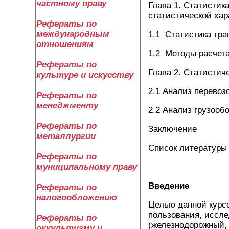
частному праву
Глава 1. Статистик
статистической хар
Рефераты по
международным
1.1 Статистика тра
отношениям
1.2 Методы расчета
Рефераты по
Глава 2. Статистич
культуре и искусству
2.1 Анализ перевоз
Рефераты по
менеджменту
2.2 Анализ грузооб
Рефераты по
Заключение
металлургии
Список литературы
Рефераты по
муниципальному праву
Введение
Рефераты по
налогообложению
Целью данной курсо
пользования, иссле
Рефераты по
(железнодорожный,
оккультизму и