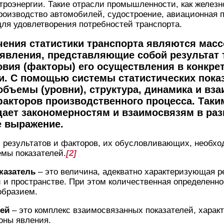
ктроэнергии. Такие отрасли промышленности, как желез
роизводство автомобилей, судостроение, авиационная
ля удовлетворения потребностей транспорта.
чения статистики транспорта являются мас
явления, представляющие собой результат 
овия (факторы) его осуществления в конкре
и. С помощью системы статистических пока
бъемы (уровни), структура, динамика и вз
факторов производственного процесса. Таки
дает закономерностям и взаимосвязям в раз
е выражение.
 результатов и факторов, их обусловливающих, необхо
емы показателей.
[2]
казатель
– это величина, адекватно характеризующая 
 и пространстве. При этом количественная определенно
образием.
лей
– это комплекс взаимосвязанных показателей, хара
оны явления.