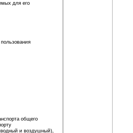
емых для его
о пользования
анспорта общего
порту
 водный и воздушный),