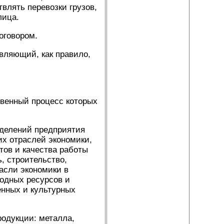
твлять перевозки грузов,
лица.
оговором.
твляющий, как правило,
ственный процесс которых
зделений предприятия
их отраслей экономики,
тов и качества работы
, строительство,
асли экономики в
одных ресурсов и
енных и культурных
родукции: металла,