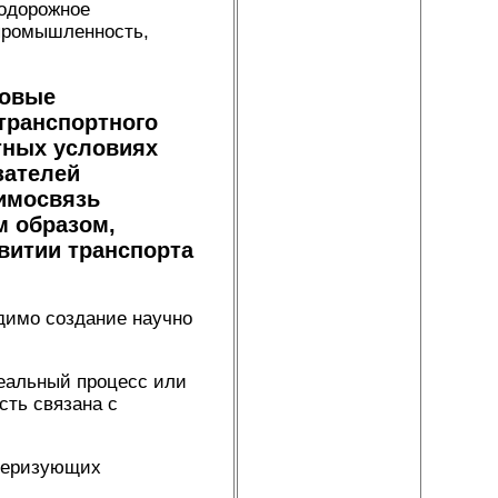
нодорожное
 промышленность,
совые
транспортного
тных условиях
зателей
аимосвязь
м образом,
витии транспорта
димо создание научно
реальный процесс или
сть связана с
ктеризующих