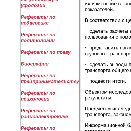
их изменение в зав
уфологии
показателей.
Рефераты по
В соответствии с 
педагогике
· сделать расчеты 
Рефераты по
пользования с пом
политологии
· представить нагл
Рефераты по праву
грузового транспор
Биографии
· сделать выводы п
транспорта общего 
Рефераты по
· подвести итоги.
предпринимательству
Объектом исследова
Рефераты по
результаты.
психологии
Предметом исследо
Рефераты по
транспорта, законо
радиоэлектронике
Информационной ба
Рефераты по