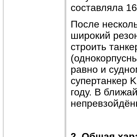
составляла 16
После несколь
широкий резон
строить танке
(однокорпусны
равно и судно
супертанкер K
году. В ближа
непревзойдён
2. Общая хар