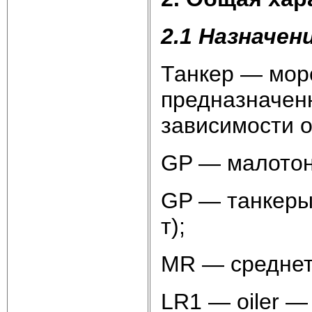
2.1 Назначен
Танкер — морс
предназначенн
зависимости о
GP — малотон
GP — танкеры
т);
MR — среднет
LR1 — oiler —