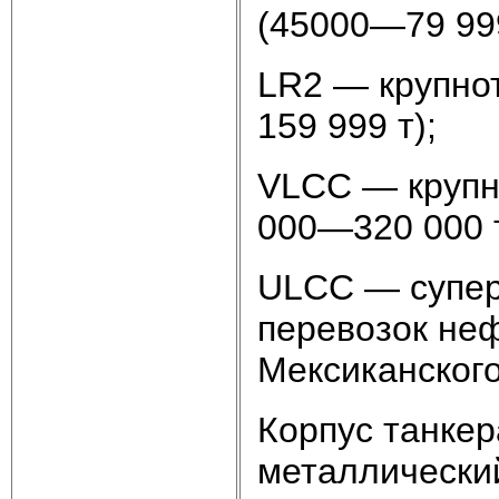
(45000—79 999
LR2 — крупно
159 999 т);
VLCC — крупн
000—320 000 т
ULCC — суперт
перевозок неф
Мексиканского
Корпус танкер
металлический