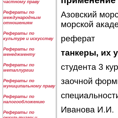
частному праву
Азовский морс
Рефераты по
международным
морской акад
отношениям
Рефераты по
реферат
культуре и искусству
Рефераты по
танкеры, их 
менеджменту
студента 3 ку
Рефераты по
металлургии
заочной форм
Рефераты по
муниципальному праву
специальност
Рефераты по
налогообложению
Иванова И.И.
Рефераты по
оккультизму и