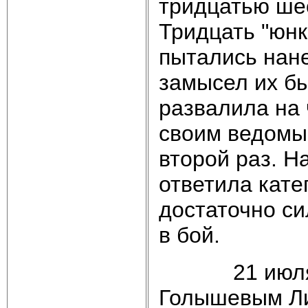
тридцатью ше
Тридцать "юнк
пытались нане
замысел их бы
развалила на 
своим ведомым
второй раз. Н
ответила кате
достаточно си
в бой.
21 июля вме
Голышевым Ли