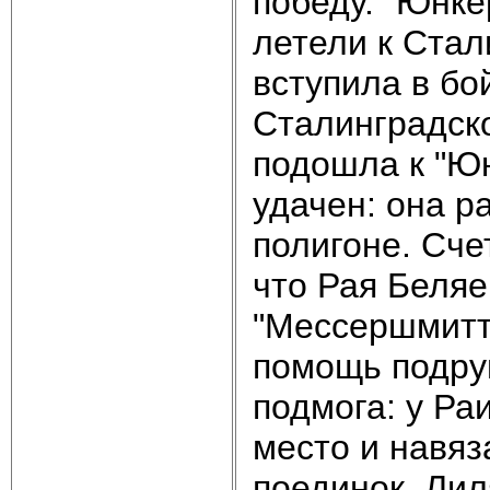
победу. "Юнке
летели к Стал
вступила в бо
Сталинградск
подошла к "Юн
удачен: она р
полигоне. Сче
что Рая Беляе
"Мессершмитто
помощь подруг
подмога: у Ра
место и навя
поединок, Лил