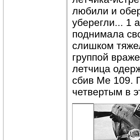
любили и обер
уберегли... 1 
поднимала сво
слишком тяже
группой враже
летчица одер
сбив Me 109. 
четвертым в э