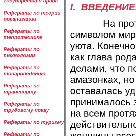
государства и права
I. ВВЕДЕНИЕ
Рефераты по теории
организации
На протяже
Рефераты по
символом мир
теплотехнике
уюта. Конечн
Рефераты по
как глава ро
технологии
делами, что п
Рефераты по
товароведению
амазонках, но
Рефераты по
оставалась уд
транспорту
принималось з
Рефераты по
трудовому праву
на всем протя
действительн
Рефераты по туризму
женщины всегд
Рефераты по