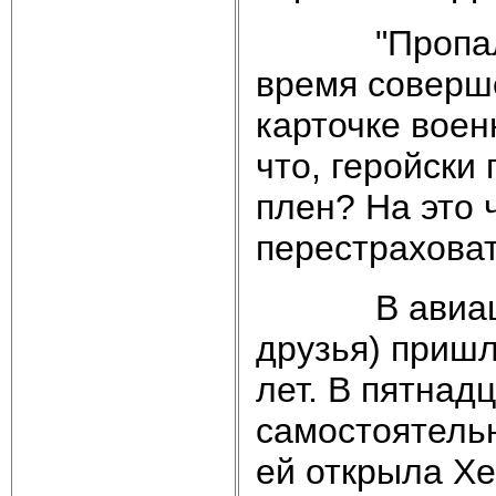
"Пропала бе
время соверш
карточке воен
что, геройски
плен? На это 
перестраховат
В авиацию Л
друзья) пришл
лет. В пятнад
самостоятельн
ей открыла Хе