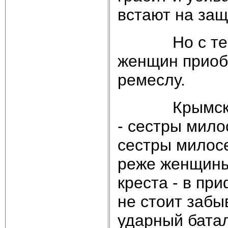
встают на защ
Но с течени
женщин приоб
ремеслу.
Крымская и 
- сестры мило
сестры милос
реже женщины 
креста - в пр
не стоит забы
ударный бата