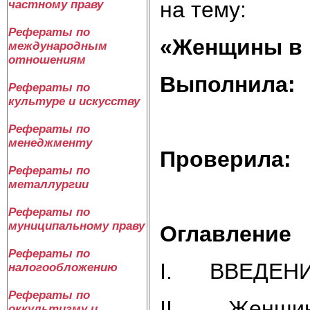
на тему:
частному праву
Рефераты по
«Женщины в
международным
отношениям
Выполнила:
Рефераты по
культуре и искусству
Рефераты по
менеджменту
Проверила:
Рефераты по
металлургии
Рефераты по
муниципальному праву
Оглавление
Рефераты по
I. ВВЕДЕНИ
налогообложению
Рефераты по
II. Женщины
оккультизму и