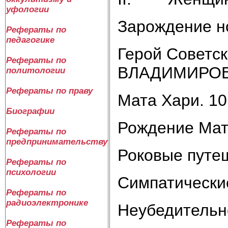
уфологии
Зарождение но
Рефераты по
педагогике
Герой Советс
Рефераты по
ВЛАДИМИРОВН
политологии
Рефераты по праву
Мата Хари. 10
Биографии
Рождение Мат
Рефераты по
предпринимательству
Роковые путеш
Рефераты по
психологии
Симпатические
Рефераты по
радиоэлектронике
Неубедительн
Рефераты по