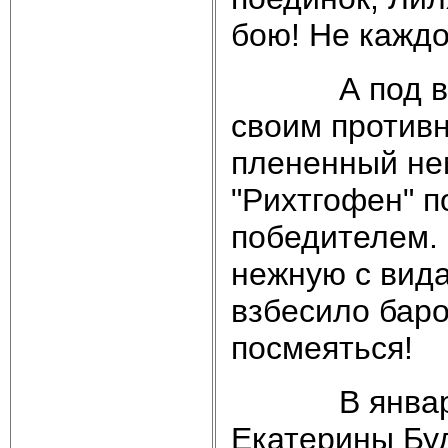
бою! Не каждо
А под вечер
своим противн
плененный нем
"Рихтгофен" п
победителем. 
нежную с вид
взбесило баро
посмеяться!
В январе 19
Екатерины Бу