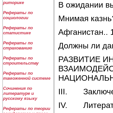
В ожидании вы
риторике
Рефераты по
Мнимая казнь
социологии
Рефераты по
Афганистан.. 
статистике
Рефераты по
Должны ли да
страхованию
РАЗВИТИЕ И
Рефераты по
строительству
ВЗАИМОДЕЙС
Рефераты по
НАЦИОНАЛЬНО
таможенной системе
Сочинения по
III. Заключе
литературе и
русскому языку
IV. Литерат
Рефераты по теории