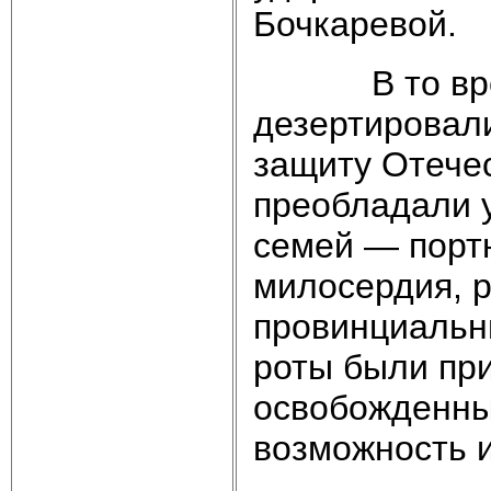
Бочкаревой.
В то время,
дезертировал
защиту Отечес
преобладали 
семей — портн
милосердия, 
провинциальн
роты были пр
освобожденны
возможность и