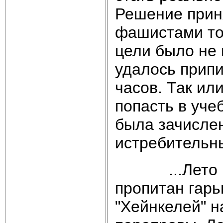
Решение приня
фашистами тол
цели было не 
удалось прип
часов. Так или
попасть в уче
была зачислен
истребительн
...Лето 194
пропитан гарь
"Хейнкелей" н