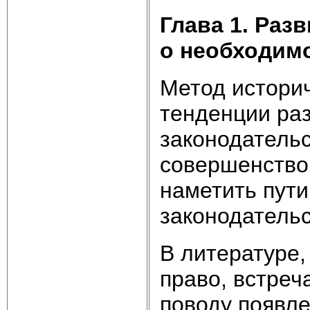
Глава 1. Раз
о необходим
Метод историч
тенденции раз
законодательс
совершенствов
наметить пут
законодатель
В литературе,
право, встреч
поводу появле