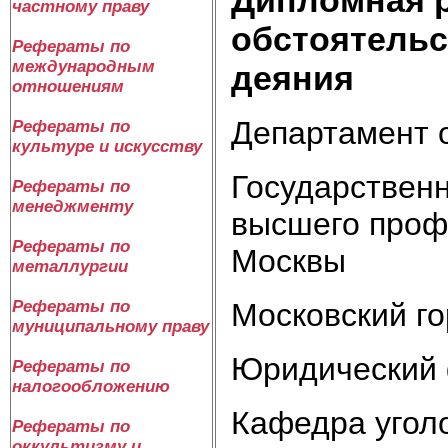
частному праву
обстоятельс
Рефераты по
международным
деяния
отношениям
Департамент 
Рефераты по
культуре и искусству
Государствен
Рефераты по
менеджменту
высшего проф
Рефераты по
Москвы
металлургии
Московский го
Рефераты по
муниципальному праву
Юридический 
Рефераты по
налогообложению
Кафедра угол
Рефераты по
оккультизму и