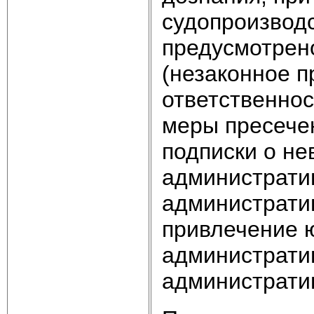
судопроизводс
предусмотрено
(незаконное п
ответственнос
меры пресече
подписки о не
административ
административ
привлечение ю
административ
административ