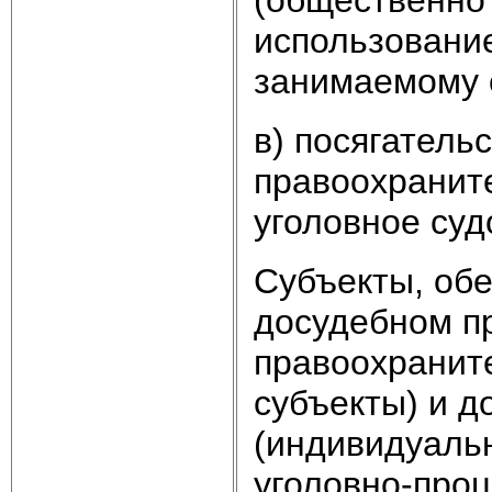
(общественно 
использовани
занимаемому 
в) посягатель
правоохранит
уголовное суд
Субъекты, об
досудебном пр
правоохранит
субъекты) и д
(индивидуаль
уголовно-про