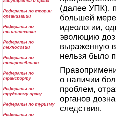
государства и права
(далее УПК), 
Рефераты по теории
большей мере
организации
идеологии, од
Рефераты по
теплотехнике
эволюцию дозн
Рефераты по
выраженную в
технологии
нельзя было п
Рефераты по
товароведению
Правопримени
Рефераты по
о наличии бол
транспорту
проблем, отра
Рефераты по
трудовому праву
органов дозна
Рефераты по туризму
следствия.
Рефераты по