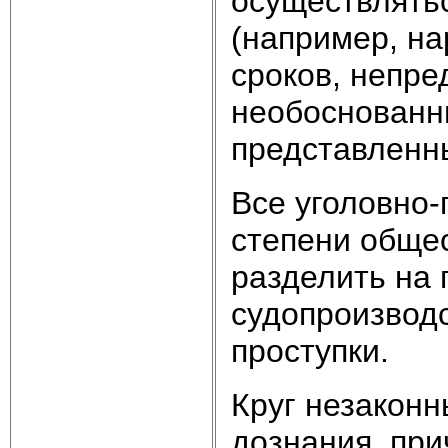
осуществлятьс
(например, н
сроков, непр
необоснованны
представленн
Все уголовно
степени обще
разделить на 
судопроизвод
проступки.
Круг незаконн
дознания, при