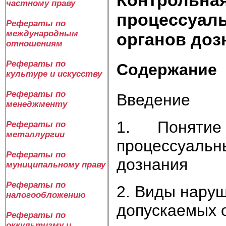
частному праву
процессуаль
Рефераты по
международным
органов доз
отношениям
Рефераты по
Содержание
культуре и искусству
Рефераты по
Введение
менеджменту
1. Понятие и
Рефераты по
металлургии
процессуальн
Рефераты по
дознания
муниципальному праву
Рефераты по
2. Виды нару
налогообложению
допускаемых 
Рефераты по
оккультизму и