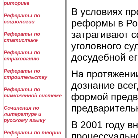
риторике
В условиях п
Рефераты по
реформы в Ро
социологии
затрагивают с
Рефераты по
статистике
уголовного су
Рефераты по
досудебной ег
страхованию
Рефераты по
На протяжении
строительству
дознание все
Рефераты по
формой предв
таможенной системе
предваритель
Сочинения по
литературе и
русскому языку
В 2001 году в
Рефераты по теории
процессуальн