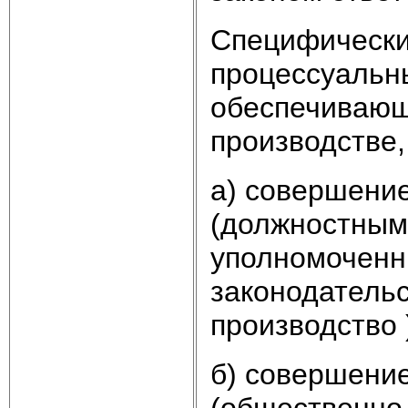
Специфически
процессуальн
обеспечивающ
производстве,
а) совершени
(должностным
уполномоченн
законодатель
производство 
б) совершени