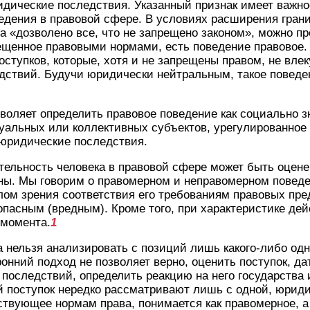
идические последствия. Указанный признак имеет важно
едения в правовой сфере. В условиях расширения гран
да «дозволено все, что не запрещено законом», можно п
ещенное правовыми нормами, есть поведение правовое.
ступков, которые, хотя и не запрещены правом, не влек
дствий. Будучи юридически нейтральным, такое поведе
воляет определить правовое поведение как социально 
уальных или коллективных субъектов, урегулированное
 юридические последствия.
тельность человека в правовой сфере может быть оценен
ы. Мы говорим о правомерном и неправомерном поведен
лом зрения соответствия его требованиям правовых пр
пасным (вредным). Кроме того, при характеристике дей
 момента.
1
 нельзя анализировать с позиций лишь какого-либо одн
онний подход не позволяет верно, оценить поступок, д
последствий, определить реакцию на него государства 
й поступок нередко рассматривают лишь с одной, юриди
ствующее нормам права, понимается как правомерное, 