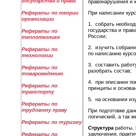
государства и права
правонарушения и 
При написании кур
Рефераты по теории
организации
1. собрать необхо
государства и прав
Рефераты по
России;
теплотехнике
2. изучить собранн
Рефераты по
по написанию курсо
технологии
3. составить работ
Рефераты по
разобрать состав;
товароведению
4. при описании по
Рефераты по
принципы и основа
транспорту
5. на основании из
Рефераты по
трудовому праву
При подготовке да
логический, а так 
Рефераты по туризму
Структура
работы. 
заключения, практи
Рефераты по