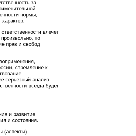
тственность за
применительной
енности нормы,
 характер.
ответственности влечет
 произвольно, по
ие прав и свобод
авоприменения,
оссии, стремление к
ствование
ее серьезный анализ
твенности всегда будет
ния и развитие
ия и состояния.
ы (аспекты)