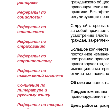
гражданского общес
риторике
правонарушения яв
практики. Без эфф
Рефераты по
регулирующие права
социологии
С другой стороны,
Рефераты по
за собой произвол 
статистике
усмотрению власть
граждан, закреплен
Рефераты по
страхованию
Большое количеств
постоянное изменен
Рефераты по
построению правово
строительству
правотворчества, в
имеющихся материа
Рефераты по
отличаться новизно
таможенной системе
Объектом
являются
Сочинения по
литературе и
Предметом
являют
русскому языку
правонарушения и ю
Рефераты по теории
Цель работы
: рас