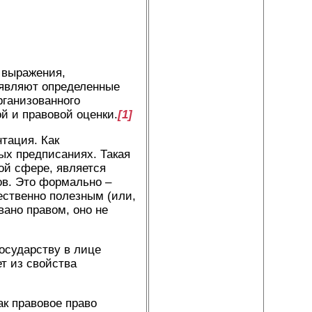
 выражения,
ыявляют определенные
рганизованного
й и правовой оценки.
[1]
тация. Как
ых предписаниях. Такая
ой сфере, является
ов. Это формально –
ественно полезным (или,
вано правом, оно не
.
осударству в лице
т из свойства
ак правовое право