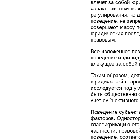
влечет за собой юр
характеристики пов
регулирования, ког
поведение, не запр
совершают массу по
юридических после
правовым.
Все изложенное поз
поведение индивид
влекущее за собой
Таким образом, дея
юридической сторон
исследуется под уг
быть общественно о
учет субъективного
Поведение субъекта
факторов. Одностор
классификацию его 
частности, правово
поведение, соответ