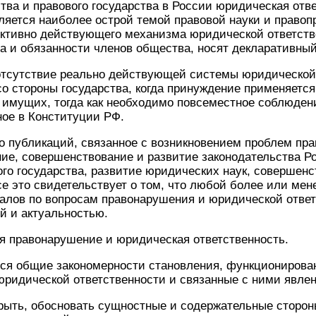
тва и правового государства в России юридическая отве
ляется наиболее острой темой правовой науки и право
ективно действующего механизма юридической ответств
 и обязанности членов общества, носят декларативный
 отсутствие реально действующей системы юридической 
со стороны государства, когда принуждение применяется
 имущих, тогда как необходимо повсеместное соблюден
ное в Конституции РФ.
о публикаций, связанное с возникновением проблем пр
ие, совершенствование и развитие законодательства Р
го государства, развитие юридических наук, совершен
се это свидетельствует о том, что любой более или мен
лов по вопросам правонарушения и юридической ответс
й и актуальностью.
 правонарушение и юридическая ответственность.
ся общие закономерности становления, функционирова
ридической ответственности и связанные с ними явлен
крыть, обосновать сущностные и содержательные сторон