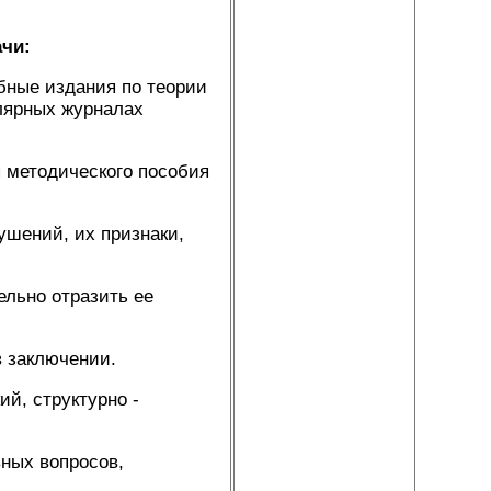
ачи:
бные издания по теории
улярных журналах
 методического пособия
ушений, их признаки,
ельно отразить ее
в заключении.
й, структурно -
вных вопросов,