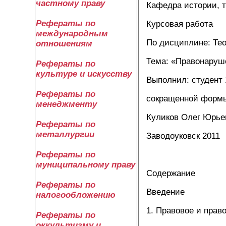
частному праву
Кафедра истории, т
Рефераты по
Курсовая работа
международным
По дисциплине: Тео
отношениям
Тема: «Правонаруш
Рефераты по
культуре и искусству
Выполнил: студент 
Рефераты по
сокращенной форм
менеджменту
Куликов Олег Юрье
Рефераты по
металлургии
Заводоуковск 2011
Рефераты по
муниципальному праву
Содержание
Рефераты по
Введение
налогообложению
1. Правовое и прав
Рефераты по
оккультизму и