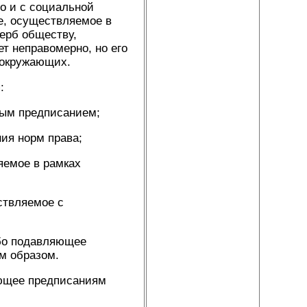
но и с социальной
е, осуществляемое в
ерб обществу,
т неправомерно, но его
 окружающих.
:
вым предписанием;
ия норм права;
яемое в рамках
ствляемое с
ибо подавляющее
м образом.
ующее предписаниям