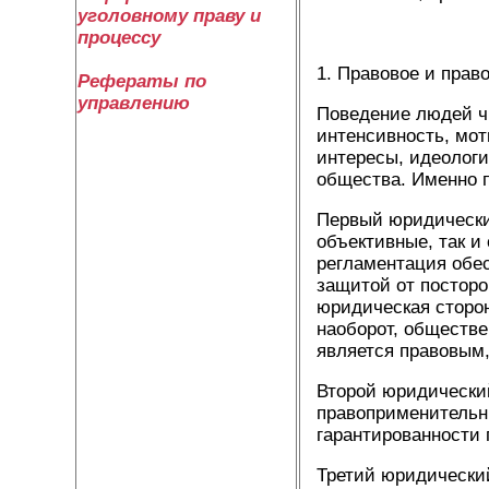
уголовному праву и
процессу
1. Правовое и прав
Рефераты по
управлению
Поведение людей ч
интенсивность, мот
интересы, идеологи
общества. Именно п
Первый юридический
объективные, так и
регламентация обес
защитой от посторо
юридическая сторон
наоборот, обществе
является правовым,
Второй юридический
правоприменительны
гарантированности 
Третий юридический