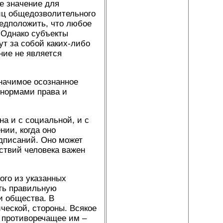
е значение для
иц общедозволительного
редположить, что любое
 Однако субъекты
ут за собой каких-либо
ние не является
значимое осознанное
 нормами права и
а и с социальной, и с
ии, когда оно
едписаний. Оно может
ствий человека важен
ого из указанных
ать правильную
и общества. В
ческой, стороны. Всякое
а противоречащее им –