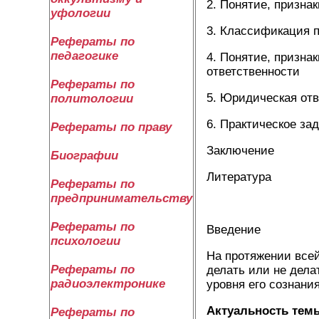
2. Понятие, призна
уфологии
3. Классификация 
Рефераты по
педагогике
4. Понятие, призна
ответственности
Рефераты по
5. Юридическая отв
политологии
6. Практическое за
Рефераты по праву
Заключение
Биографии
Литература
Рефераты по
предпринимательству
Рефераты по
Введение
психологии
На протяжении всей
Рефераты по
делать или не дела
радиоэлектронике
уровня его сознани
Актуальность тем
Рефераты по