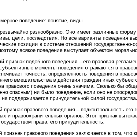
омерное поведение: понятие, виды
резвычайно разнообразно. Оно имеет различные форму
ивы, цели, последствия. Но все варианты поведения в
ческие позиции в системе отношений государственно-о
оэтому всякое поведение выступает объектом морально
 признак подобного поведения – его правовая регламен
 субъективные моменты поведения отражаются в правов
печивает точность, определенность поведения в правов
ннего вмешательства в действия граждан иных субъект
а правового поведения очень значима. Сколько бы общ
нно опасным) ни было поведение, если оно не опосредо
 не поддерживается принудительной силой государства
 признак правового поведения – подконтрольность его г
х и правоохранительных органов. Этот признак вытекае
государством права, его принудительность.
 признак правового поведения заключается в том, что к