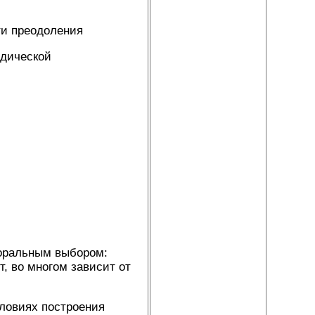
ти преодоления
идической
моральным выбором:
т, во многом зависит от
словиях построения