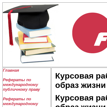
Главная
Курсовая ра
Рефераты по
образ жизни
международному
публичному праву
Курсовая ра
Рефераты по
международному
образ жизни