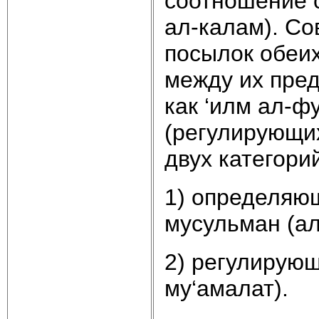
соотношение с
ал-калам). Со
посылок обеих
между их пре
как ‘илм ал-ф
(регулирующи
двух категори
1) определяю
мусульман (ал
2) регулирую
му‘амалат).