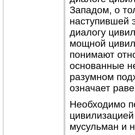
Западом, о то
наступившей 
диалогу циви
мощной цивили
понимают отн
основанные не
разумном подх
означает раве
Необходимо п
цивилизацией 
мусульман и 