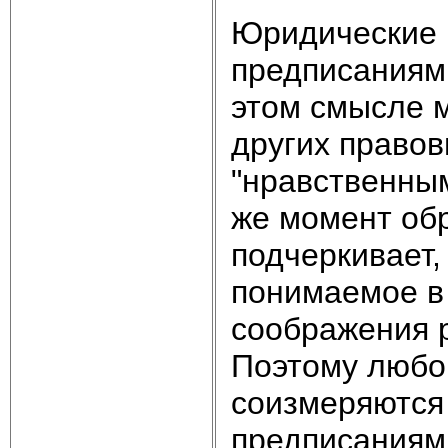
Юридические 
предписаниями
этом смысле 
других правов
"нравственным
же момент обр
подчеркивает,
понимаемое в
соображения р
Поэтому любой
соизмеряются
предписаниями