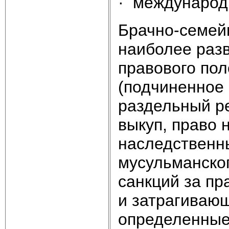
· международн
Брачно-семей
наиболее разв
правового по
(подчиненное
раздельный р
выкуп, право 
наследственны
мусульманског
санкций за п
и затрагивающ
определенные