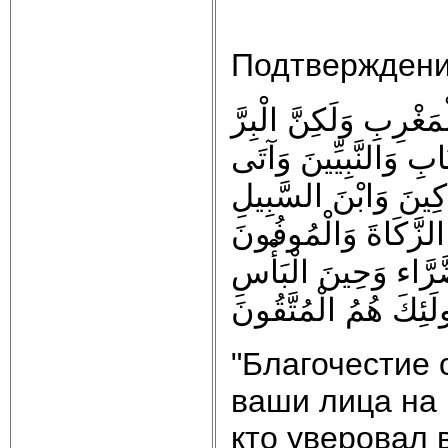
Подтверждени
َغْرِبِ وَلَكِنَّ الْبِرَّ
ابِ وَالنَّبِيِّينَ وَآتَى
كِينَ وَابْنَ السَّبِيلِ
الزَّكَاةَ وَالْمُوفُونَ
ّرَّاء وَحِينَ الْبَأْسِ
لَئِكَ هُمُ الْمُتَّقُونَ
"Благочестие 
ваши лица на 
кто уверовал 