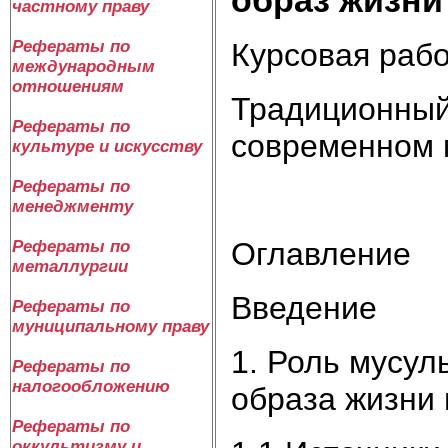
частному праву
Курсовая раб
Рефераты по
международным
отношениям
Традиционный
Рефераты по
современном 
культуре и искусству
Рефераты по
менеджменту
Оглавление
Рефераты по
металлургии
Введение
Рефераты по
муниципальному праву
1. Роль мусул
Рефераты по
налогообложению
образа жизни
Рефераты по
оккультизму и