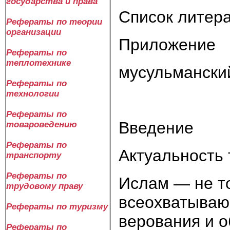
государства и права
Список литера
Рефераты по теории
организации
Приложение
Рефераты по
теплотехнике
мусульмански
Рефераты по
технологии
Рефераты по
Введение
товароведению
Рефераты по
Актуальность 
транспорту
Рефераты по
Ислам — не то
трудовому праву
всеохватываю
Рефераты по туризму
верования и о
Рефераты по