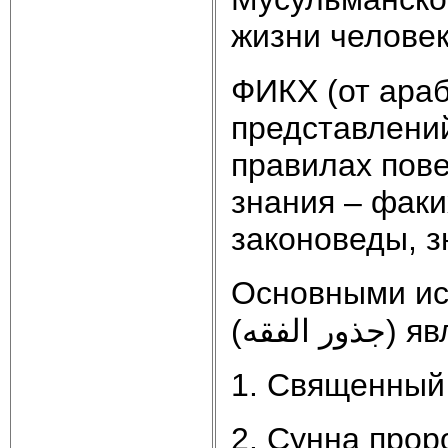
жизни человек
ФИКХ (от арабского الفقه – "знани
представлений
правилах пове
знания – факи
законоведы, з
Основными ис
(ر الفقه
1. Священный
2. Сунна про