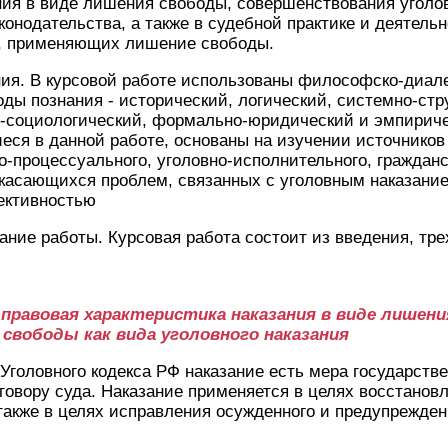
ия в виде лишения свободы, совершенствования уголов
конодательства, а также в судебной практике и деятель
, применяющих лишение свободы.
ия. В курсовой работе использованы философско-диал
ды познания - исторический, логический, системно-стр
но-социологический, формально-юридический и эмпирич
ся в данной работе, основаны на изучении источников 
но-процессуального, уголовно-исполнительного, гражданс
 касающихся проблем, связанных с уголовным наказани
ективностью
ание работы. Курсовая работа состоит из введения, тре
о-правовая характеристика наказания в виде лишен
свободы как вида уголовного наказания
 Уголовного кодекса РФ наказание есть мера государств
говору суда. Наказание применяется в целях восстанов
также в целях исправления осужденного и предупрежде