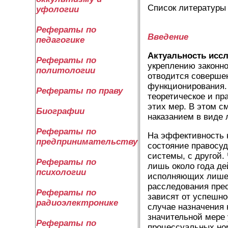
Список литературы
уфологии
Рефераты по
Введение
педагогике
Актуальность исс
Рефераты по
укреплению законно
политологии
отводится соверше
функционирования. 
Рефераты по праву
теоретическое и пр
этих мер. В этом с
Биографии
наказанием в виде
Рефераты по
На эффективность 
предпринимательству
состояние правосуд
системы, с другой.
Рефераты по
лишь около года де
психологии
исполняющих лишен
расследования прес
Рефераты по
зависят от успешно
радиоэлектронике
случае назначения 
значительной мере 
Рефераты по
процессуальных но