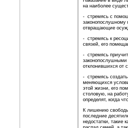
Наказание в виде л
на наиболее сущес
- стремясь с помо
законопослушному 
отвращающие осужд
- стремясь к ресоц
связей, его помеща
- стремясь приучи
законопослушными 
отклонившихся от с
- стремясь создать
меняющихся услови
этой жизни, его пом
столовую, на работ
определят, когда чт
К лишению свободы
последние десятиле
недостатки, такие 
распад семей, а та