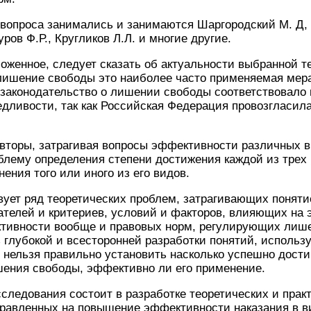
вопроса занимались и занимаются Шаргородский М. Д, 
ров Ф.Р., Кругликов Л.Л. и многие другие.
женное, следует сказать об актуальности выбранной т
 лишение свободы это наиболее часто применяемая мера
 законодательство о лишении свободы соответствовало
едливости, так как Российская Федерация провозгласил
вторы, затрагивая вопросы эффективности различных в
лему определения степени достижения каждой из трех 
ения того или иного из его видов.
вует ряд теоретических проблем, затрагивающих понят
зателей и критериев, условий и факторов, влияющих на
тивности вообще и правовых норм, регулирующих лише
ез глубокой и всесторонней разработки понятий, исполь
 нельзя правильно установить насколько успешно дости
шения свободы, эффективно ли его применение.
следования состоит в разработке теоретических и пра
правленных на повышение эффективности наказания в 