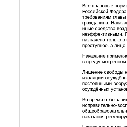
Все правовые нормы
Российской Федера
требованиям главы 
гражданина. Наказа
иные средства возд
неэффективными. Го
назначено только о
преступное, а лицо
Наказание применяе
в предусмотренном
Лишение свободы на
изоляции осуждённо
постоянными воору
осуждённых устано
Во время отбывания
исправительно-вос
общеобразовательн
наказания регулиру