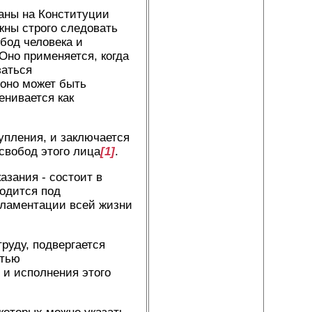
ваны на Конституции
жны строго следовать
бод человека и
Оно применяется, когда
заться
 оно может быть
енивается как
упления, и заключается
свобод этого лица
[1]
.
зания - состоит в
ходится под
гламентации всей жизни
руду, подвергается
стью
 и исполнения этого