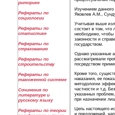
риторике
Изучением данного 
Рефераты по
Яковлев А.М., Сунду
социологии
Учитывая выше изло
Рефераты по
состоит в том, что
статистике
необходимо, чтобы
законности и справ
Рефераты по
государством.
страхованию
Однако указанные а
рассматривали проб
Рефераты по
посредством примен
строительству
Кроме того, сущест
Рефераты по
наказания, ее пока
таможенной системе
методологии эффек
частности и т.д. Б
Сочинения по
указанных проблем,
литературе и
при назначении ли
русскому языку
Цель настоящего ис
Рефераты по теории
и предложений, на