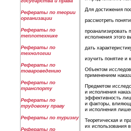
государства и права
Для достижения по
Рефераты по теории
организации
рассмотреть понят
Рефераты по
проанализировать п
теплотехнике
исполнения этого в
Рефераты по
дать характеристик
технологии
изучить понятие и 
Рефераты по
Объектом исследов
товароведению
применением наказ
Рефераты по
Предметом
исследо
транспорту
и исполнения наказ
эффективность лише
Рефераты по
и факторы, влияющи
трудовому праву
и исполнения лише
Рефераты по туризму
Теоретическая и пр
их использования 
Рефераты по