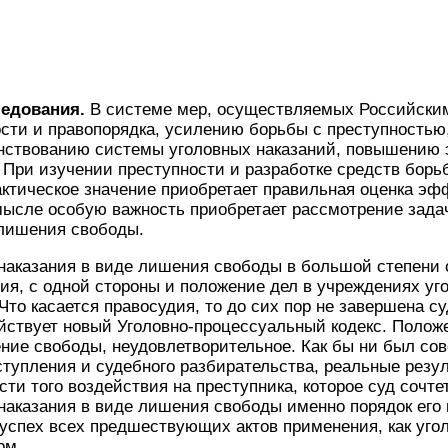
ледования.
В системе мер, осуществляемых Российским
сти и правопорядка, усилению борьбы с преступностью
нствованию системы уголовных наказаний, повышению
При изучении преступности и разработке средств борь
актическое значение приобретает правильная оценка э
мысле особую важность приобретает рассмотрение зада
 лишения свободы.
наказания в виде лишения свободы в большой степени
ия, с одной стороны и положение дел в учреждениях у
 Что касается правосудия, то до сих пор не завершена с
йствует новый Уголовно-процессуальный кодекс. Полож
ие свободы, неудовлетворительное. Как бы ни был со
тупления и судебного разбирательства, реальные резу
сти того воздействия на преступника, которое суд сочт
наказания в виде лишения свободы именно порядок его
успех всех предшествующих актов применения, как угол
рм.