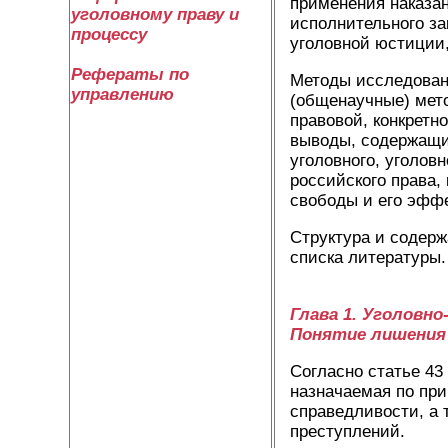
применения наказан
уголовному праву и
исполнительного за
процессу
уголовной юстиции
Рефераты по
Методы исследован
управлению
(общенаучные) мето
правовой, конкрет
выводы, содержащие
уголовного, уголов
российского права,
свободы и его эфф
Структура и содерж
списка литературы.
Глава 1. Уголовн
Понятие лишения 
Согласно статье 43
назначаемая по при
справедливости, а 
преступлений.