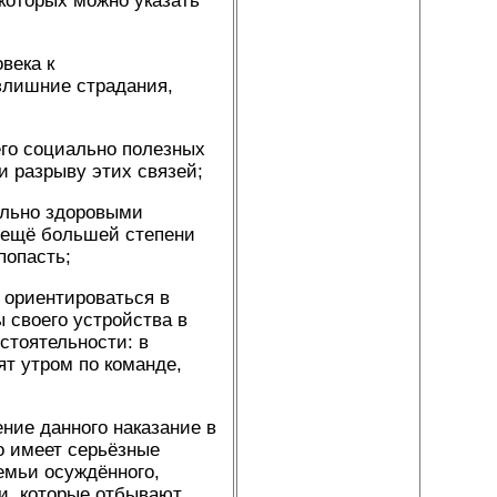
которых можно указать
века к
злишние страдания,
его социально полезных
и разрыву этих связей;
ально здоровыми
 ещё большей степени
попасть;
 ориентироваться в
своего устройства в
остоятельности: в
ят утром по команде,
ние данного наказание в
о имеет серьёзные
емьи осуждённого,
и, которые отбывают