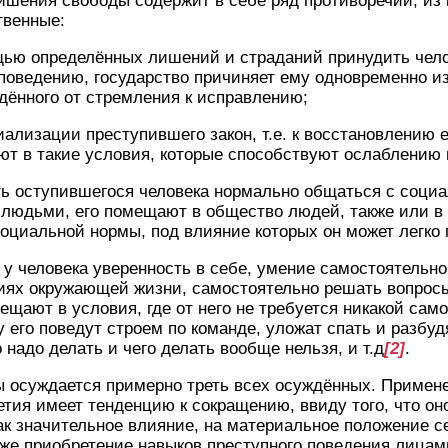
ишения свободы содержит в себе ряд противоречий, из 
твенные:
щью определённых лишений и страданий принудить чело
поведению, государство причиняет ему одновременно и
ённого от стремления к исправлению;
иализации преступившего закон, т.е. к восстановлению 
ют в такие условия, которые способствуют ослаблению 
ть оступившегося человека нормально общаться с соци
людьми, его помещают в общество людей, также или в
оциальной нормы, под влияние которых он может легко 
 у человека уверенность в себе, умение самостоятельно
ях окружающей жизни, самостоятельно решать вопросы 
ещают в условия, где от него не требуется никакой сам
у его поведут строем по команде, уложат спать и разбуд
о надо делать и чего делать вообще нельзя, и т.д
[2]
.
 осуждается примерно треть всех осуждённых. Примене
тия имеет тенденцию к сокращению, ввиду того, что он
как значительное влияние, на материальное положение с
кже приобретение навыков преступного поведения лицам