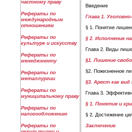
частному праву
Введение
Рефераты по
Глава 1. Уголовн
международным
отношениям
§ 1. Понятие лишен
Рефераты по
§ 2. Исполнение н
культуре и искусству
Глава 2. Виды лиш
Рефераты по
§1. Лишение своб
менеджменту
§2. Пожизненное л
Рефераты по
металлургии
§3. Арест как вид
Рефераты по
Глава 3. Эффектив
муниципальному праву
§ 1. Понятие и к
Рефераты по
налогообложению
§ 2. Достижение ц
Заключение
Рефераты по
оккультизму и