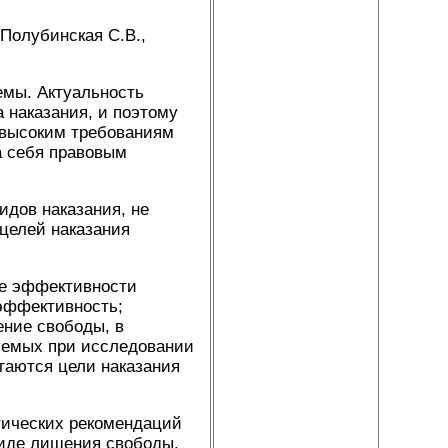
Полубинская С.В.,
емы. Актуальность
 наказания, и поэтому
 высоким требованиям
а себя правовым
идов наказания, не
целей наказания
ие эффективности
 эффективность;
ние свободы, в
зуемых при исследовании
гаются цели наказания
ктических рекомендаций
виде лишения свободы.