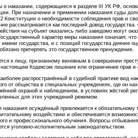
 о наказании, содержащиеся в разделе III УК РФ, осно
ции. При назначении и применении наказания суды дол
2 Конституции о необходимости соблюдения прав и сво
ние рассматривается как последний довод государства. 
ействия на субъект оказались либо заведомо могут ока
сударственный характер меры наказания означает, что
т имени государства, и с позиций государства деяние оц
 обязано претерпеть это государственное принуждение.
тся к лицу, признанному виновным в совершении прест
 настоящим Кодексом лишение или ограничение прав и 
иболее распространённый в судебной практике вид нака
го от общества в специальных учреждениях, где он на
жённой охраной и наблюдением, в условиях жёсткой ре
вленных для этих учреждений режимом.
 наказания осуждённый привлекается к обязательному т
питательному воздействию и обеспечивается возможно
ого и профессионального обучения. Вопросы отбывания
ется уголовно-исполнительным законодательством.