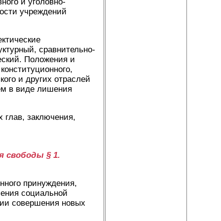
ного и уголовно-
ности учреждений
ектические
уктурный, сравнительно-
еский. Положения и
конституционного,
кого и других отраслей
ем в виде лишения
х глав, заключения,
ия свободы
§ 1.
енного принуждения,
ления социальной
нии совершения новых