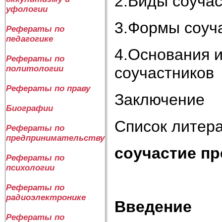
2.Виды соуча
уфологии
3.Формы соуч
Рефераты по
педагогике
4.Основания и
Рефераты по
соучастников
политологии
Рефераты по праву
Заключение
Биографии
Список литер
Рефераты по
предпринимательству
соучастие п
Рефераты по
психологии
Рефераты по
радиоэлектронике
Введение
Рефераты по