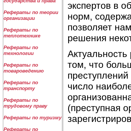
государства и права
экспертов в о
Рефераты по теории
норм, содерж
организации
позволяет на
Рефераты по
решения неко
теплотехнике
Рефераты по
Актуальность
технологии
том, что боль
Рефераты по
товароведению
преступлений 
Рефераты по
число наибол
транспорту
организованна
Рефераты по
(преступная о
трудовому праву
зарегистриров
Рефераты по туризму
Рефераты по