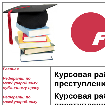
Главная
Курсовая ра
Рефераты по
преступлен
международному
публичному праву
Курсовая ра
Рефераты по
международному
преступлен