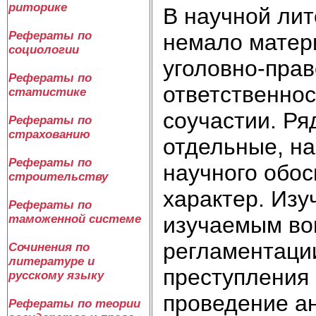
риторике
В научной лит
Рефераты по
немало матер
социологии
уголовно-прав
Рефераты по
ответственнос
статистике
соучастии. Ря
Рефераты по
страхованию
отдельные, на
Рефераты по
научного обос
строительству
характер. Изу
Рефераты по
изучаемым во
таможенной системе
регламентации
Сочинения по
литературе и
преступления
русскому языку
проведение ан
Рефераты по теории