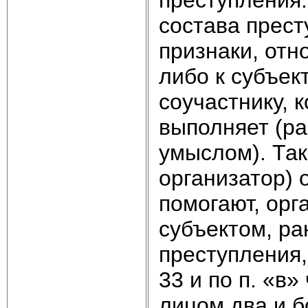
состава прест
признаки, отн
либо к субъек
соучастнику, 
выполняет (ра
умыслом). Так
организатор) 
помогают, орг
субъектом, р
преступления,
33 и по п. «в»
лицом два и 