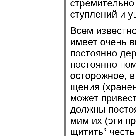
стре­ми­тель­но 
сту­п­ле­ний и 
Всем из­вест­но
име­ет очень вы
по­сто­ян­но дер
по­сто­ян­но по
ос­то­рож­ное, в
ще­ния (хра­не­н
мо­жет при­вес­
долж­ны по­сто­
мим их (эти пра
щи­тить” честь 