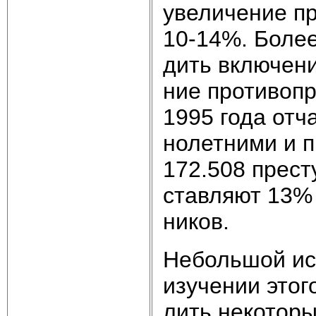
уве­ли­че­ние пр
10-14%. Бо­лее 
дить вклю­че­ни
ние про­ти­во­п
1995 го­да от­ча
но­лет­ни­ми и 
172.508 пре­сту
став­ля­ют 13% 
ни­ков.
Не­боль­шой ис­
изу­че­нии это­г
лить не­ко­то­ры