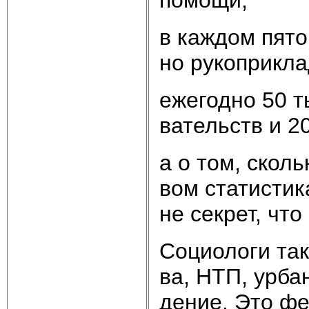
в ка­ж­дом пя­то
но ру­ко­при­кла
еже­год­но 50 ты
ва­тельств и 20
а о том, сколь­
вом ста­ти­сти­к
не сек­рет, что
Со­цио­ло­ги так
ва, НТП, ур­ба­н
де­ние. Это фе­