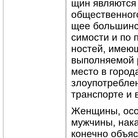
щин яв­ля­ют­ся 
об­ще­ст­вен­но
щее боль­шин­ст
си­мо­сти и по 
но­стей, имею­щ
вы­пол­няе­мой 
ме­сто в го­ро­
зло­упот­реб­ле
транс­пор­те и в
Жен­щи­ны, осо­
муж­чи­ны, на­ка
ко­неч­но объ­яс