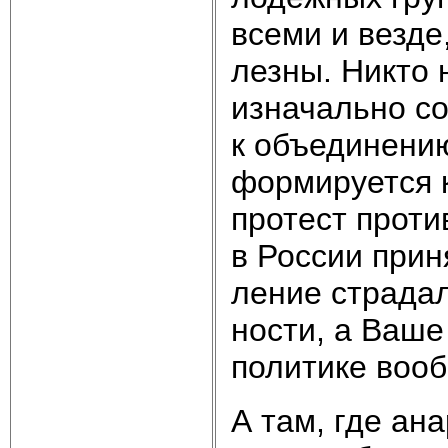
все­ми и вез­де
лез­ны. Ни­кто 
из­на­чаль­но 
к объ­е­ди­не­ни
фор­ми­ру­ет­ся 
про­тест про­ти
в Рос­сии при­н
ле­ние стра­да­
но­сти, а Ва­ше
по­ли­ти­ке во­о
А там, где ана