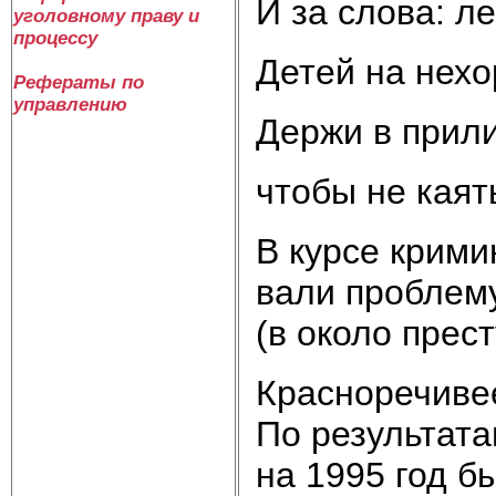
И за сло­ва: ле
уголовному праву и
процессу
Де­тей на не­хо
Рефераты по
управлению
Дер­жи в при­л
что­бы не ка­ять
В кур­се кри­ми­
ва­ли про­бле­му
(в около престу
Крас­но­ре­чи­в
По ре­зуль­та­т
на 1995 год бы