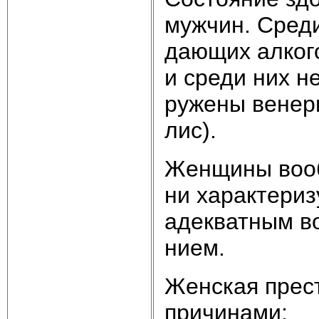
муж­чин. Сре­д
даю­щих ал­ко­го
и сре­ди них не
ру­же­ны ве­не­р
лис).
Жен­щи­ны во­об
ни ха­рак­те­ри­
аде­к­ват­ным во
ни­ем.
Жен­ская пре­ст
при­чи­на­ми: