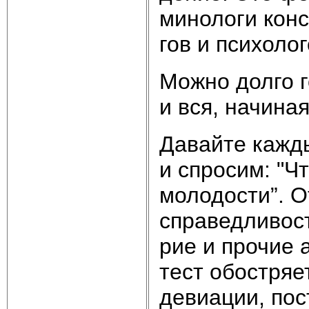
ми­но­ло­ги кон­
гов и пси­хо­ло
Мож­но дол­го г
и вся, на­чи­ная
Да­вай­те ка­ж­
и спро­сим: "Чт
мо­ло­до­сти”. О
спра­вед­ли­вост
рие и про­чие а
тест обо­ст­ря­е
де­виа­ции, по­с