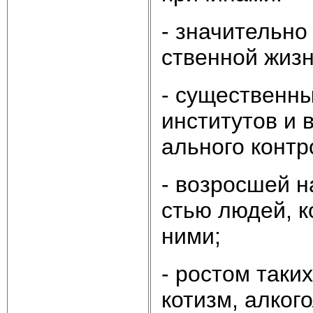
- зна­чи­тель­н
ст­вен­ной жиз­
- су­ще­ст­вен­
ин­сти­ту­тов и
аль­но­го кон­тр
- воз­рос­шей на
стью лю­дей, ко
ни­ми;
- рос­том та­ких
ко­тизм, ал­ко­г