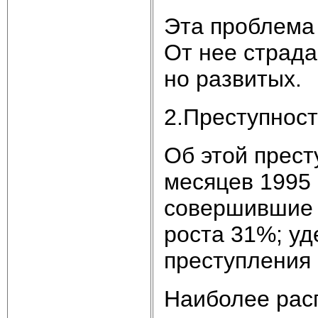
Эта про­бле­ма 
От нее стра­да
но раз­ви­тых.
2.Пре­ступ­нос
Об этой пре­сту
ме­ся­цев 1995
со­вер­шив­шие 
рос­та 31%; уд
пре­сту­п­ле­ни
Наи­бо­лее рас­