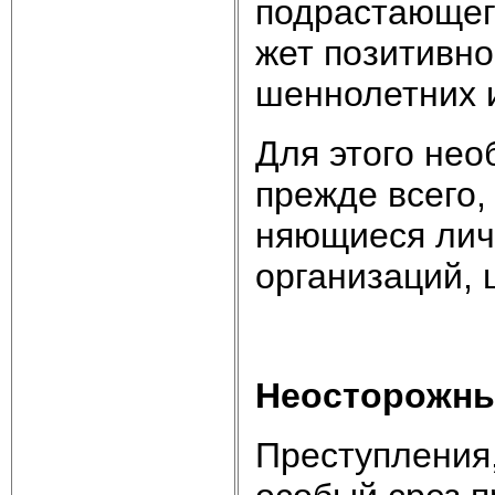
под­рас­таю­ще­
жет по­зи­тив­н
шен­но­лет­них 
Для это­го не­о
пре­ж­де все­го
няю­щие­ся лич­
ор­га­ни­за­ций,
Не­ос­то­рож­ны
Пре­сту­п­ле­ния