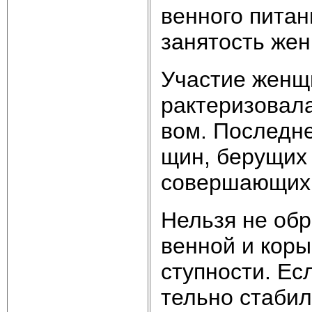
вен­но­го пи­та­
за­ня­тость жен
Уча­стие жен­щи
рак­те­ри­зо­ва­
вом. По­след­не
щин, бе­ру­щих 
со­вер­шаю­щих 
Нель­зя не об­р
вен­ной и ко­ры
ступ­но­сти. Ес­
тель­но ста­бил