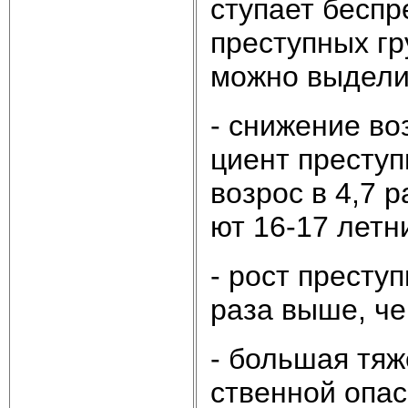
сту­па­ет бес­пр
пре­ступ­ных гр
мож­но вы­де­ли
- сни­же­ние воз
ци­ент пре­ступ­
воз­рос в 4,7 р
ют 16-17 лет­н
- рост пре­ступ
раза вы­ше, че
- боль­шая тя­ж
ст­вен­ной опас­