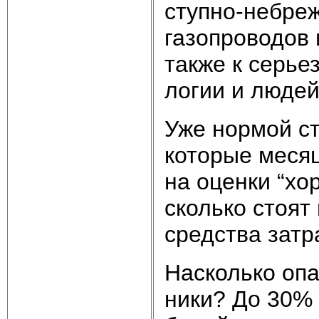
ступ­но-не­бреж
га­зо­про­во­дов
так­же к серь­е
ло­гии и лю­дей
Уже нор­мой ста
ко­то­рые ме­ся
на оцен­ки “хо­р
сколь­ко сто­ят 
сред­ст­ва за­т
На­сколь­ко опа­
ни­ки? До 30% в