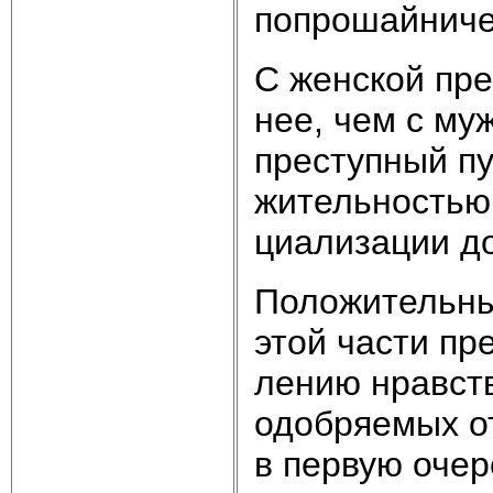
по­про­шай­ни­че
С жен­ской пре­
нее, чем с муж­
пре­ступ­ный пу
жи­тель­но­стью 
циа­ли­за­ции д
По­ло­жи­тель­ны
этой час­ти пре­
ле­нию нрав­ст­в
одоб­ряе­мых от
в пер­вую оче­р