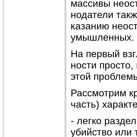
мас­си­вы не­ос­
но­да­те­ли та
ка­за­нию не­ос­
умыш­лен­ных.
На пер­вый взгл
но­сти про­сто,
этой про­бле­м
Рас­смот­рим кри
часть) ха­рак­те
- лег­ко раз­д
убий­ст­во или 