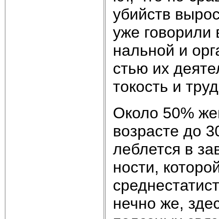
убийств вы­рос
уже го­во­ри­ли
наль­ной и ор­га
стью их дея­тел
то­кость и труд
Око­ло 50% жен­
воз­рас­те до 
леб­лет­ся в за
но­сти, ко­то­ро
сред­не­ста­ти­
неч­но же, здес