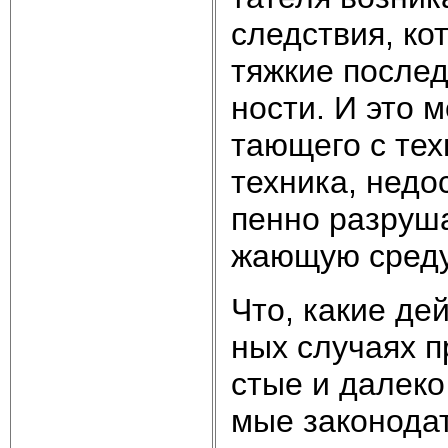
след­ст­вия, ко
тяж­кие по­след
но­сти. И это мо
таю­ще­го с тех
тех­ни­ка, не­до
пен­но раз­ру­ша
жаю­щую сре­ду
Что, ка­кие дей
ных слу­ча­ях п
стые и да­ле­ко
мые за­ко­но­да