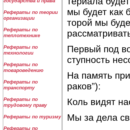
те­риа­ла бу­дет
государства и права
мы бу­дет как б
Рефераты по теории
организации
то­рой мы бу­д
Рефераты по
рас­смат­ри­ват
теплотехнике
Пер­вый под во
Рефераты по
технологии
ступ­ность не­со
Рефераты по
товароведению
На па­мять при­
Рефераты по
ра­ков”):
транспорту
Коль ви­дят на
Рефераты по
трудовому праву
Мы за де­ла сво
Рефераты по туризму
Рефераты по