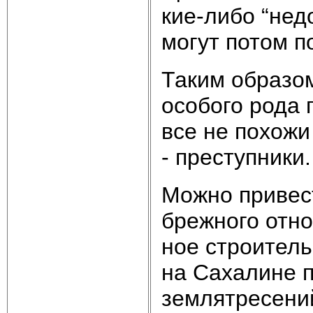
кие-ли­бо “не­до
мо­гут по­том п
Та­ким об­ра­зом
осо­бо­го ро­да 
все не по­хо­жи
- пре­ступ­ни­ки.
Мож­но при­вес
бреж­но­го от­но
ное строи­тель­
на Са­ха­ли­не 
зем­лят­ре­се­