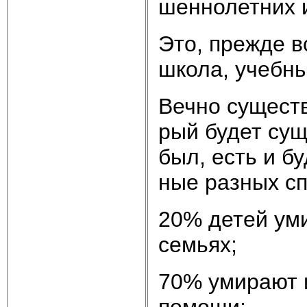
шен­но­лет­них и
Это, пре­ж­де в
шко­ла, учеб­ны
Веч­но су­ще­ст­
рый бу­дет су­щ
был, есть и бу­
ные раз­ных спе
20% де­тей уми­р
семь­ях;
70% уми­ра­ют и
по­мо­щи;