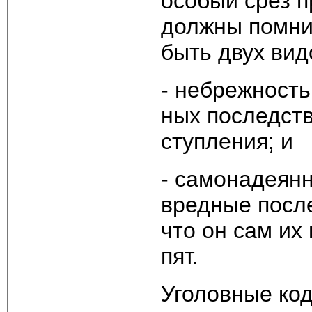
осо­бый срез пр
долж­ны пом­нит
быть двух ви­д
- не­бреж­ность
ных по­след­ст­
сту­п­ле­ния; и
- са­мо­на­де­ян
вред­ные по­след
что он сам их п
пят.
Уго­лов­ные ко­