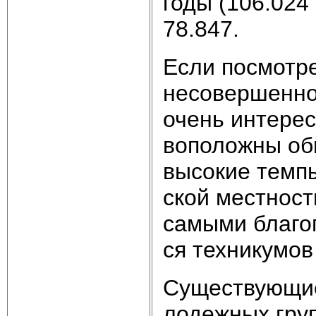
го­ды (106.024 
78.847.
Ес­ли по­смот­р
не­со­вер­шен­н
очень ин­те­рес
во­по­лож­ны об­
вы­со­кие тем­п
ской ме­ст­но­ст
са­мы­ми бла­го­
ся тех­ни­ку­мов
Су­ще­ст­вую­щи
ло­деж­ных групп