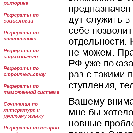
риторике
пред­на­зна­чен
Рефераты по
дут слу­жить в
социологии
се­бе по­зво­лит
Рефераты по
от­дель­но­сти.
статистике
не мо­жем. Прак
Рефераты по
страхованию
РФ уже по­ка­за
Рефераты по
раз с та­ки­ми 
строительству
сту­п­ле­ния, те
Рефераты по
таможенной системе
Ва­ше­му вни­ма­
Сочинения по
мне бы хо­те­ло
литературе и
русскому языку
нов­ные про­бле
Рефераты по теории