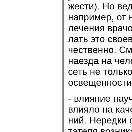
же­сти). Но вед
на­при­мер, от н
ле­че­ния врач
лать это свое­
че­ст­вен­но. См
на­ез­да на че­л
сеть не толь­ко
ос­ве­щен­но­сти
- влия­ние на­уч
влия­ло на ка­че
ний. Не­ред­ки 
та­те­ля воз­ни­