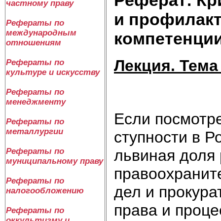
частному праву
и профилакт
Рефераты по
международным
компетенци
отношениям
Лек­ция. Те­ма
Рефераты по
культуре и искусству
Рефераты по
менеджменту
Ес­ли по­смот­р
Рефераты по
металлургии
ступ­но­сти в Ро
льви­ная до­ля 
Рефераты по
муниципальному праву
пра­во­ох­ра­ни­
Рефераты по
дел и про­ку­ра­
налогообложению
пра­ва и про­це
Рефераты по
оккультизму и