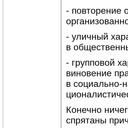
- по­вто­ре­ние 
ор­га­ни­зо­ван­
- улич­ный ха­ра
в об­ще­ст­вен­
- груп­по­вой х
ви­но­ве­ние пра
в со­ци­аль­но-н
цио­на­ли­сти­че­
Ко­неч­но ни­че­
спря­та­ны при­ч