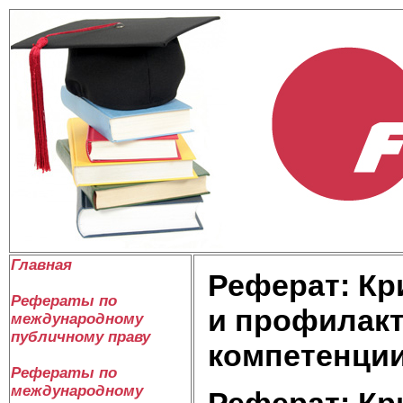
Главная
Реферат: Кр
Рефераты по
и профилакт
международному
публичному праву
компетенци
Рефераты по
международному
Реферат: Кр