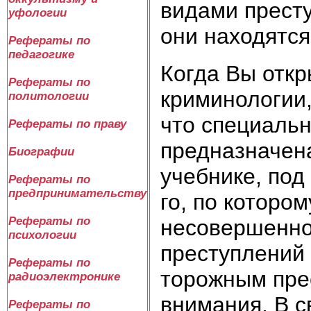
ви­да­ми пре­ст
уфологии
они на­хо­дят­ся
Рефераты по
педагогике
Ко­гда Вы от­кр
Рефераты по
кри­ми­но­ло­гии
политологии
что спе­ци­аль­
Рефераты по праву
пред­на­зна­че­
Биографии
учеб­ни­ке, под 
Рефераты по
предпринимательству
го, по ко­то­ро­
Рефераты по
не­со­вер­шен­но
психологии
пре­сту­п­ле­ний 
Рефераты по
то­рож­ным пре­с
радиоэлектронике
вни­ма­ния. В с
Рефераты по