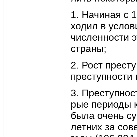
1. На­чи­ная с 
хо­дил в ус­ло­в
чис­лен­но­сти 
стра­ны;
2. Рост пре­сту
пре­ступ­но­сти
3. Пре­ступ­нос
рые пе­рио­ды к
бы­ла очень су­
лет­них за со­в