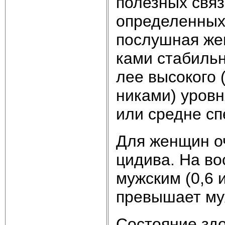
по­лез­ных свя­
оп­ре­де­лен­ных
пос­луш­ная жен­
ка­ми ста­биль­
лее вы­со­ко­го
ни­ка­ми) уров­н
или средне спе
Для жен­щин оч
ци­ди­ва. На вос
муж­ским (0,6 и
пре­вы­ша­ет му
Со­стоя­ние здо