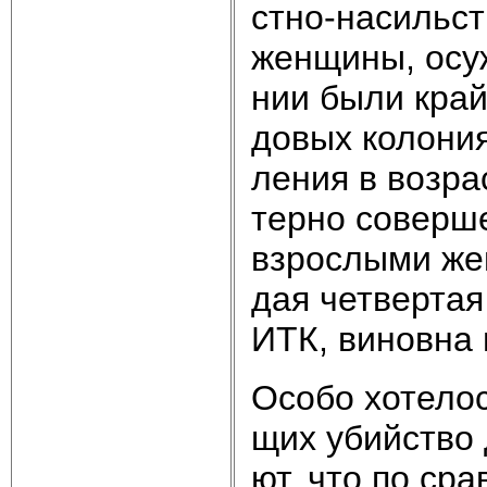
ст­но-на­силь­с
жен­щи­ны, осу­ж
нии бы­ли край­
до­вых ко­ло­ни
ле­ния в воз­ра
тер­но со­вер­ше
взрос­лы­ми жен
дая чет­вер­тая
ИТК, ви­нов­на в
Осо­бо хо­те­ло
щих убий­ст­во 
ют, что по срав