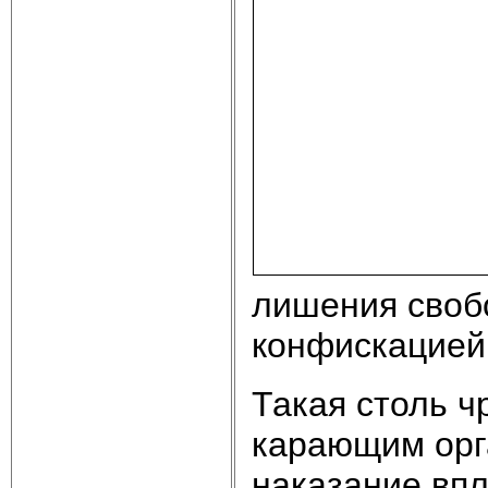
лишения свобо
конфискацией
Такая столь ч
карающим орг
наказание впл