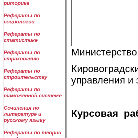
риторике
Рефераты по
социологии
Рефераты по
статистике
Министерство
Рефераты по
страхованию
Кировоградск
Рефераты по
строительству
управления и 
Рефераты по
таможенной системе
Сочинения по
Курсовая ра
литературе и
русскому языку
Рефераты по теории