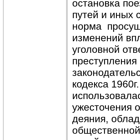
остановка по
путей и иных 
норма просущ
изменений впл
уголовной отв
преступления 
законодательс
кодекса 1960г
использовалас
ужесточения о
деяния, обла
общественной 