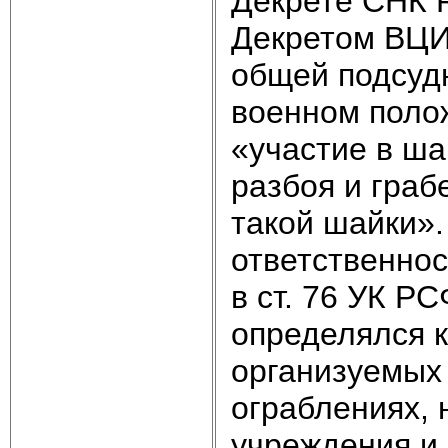
Декрете СНК 
Декретом ВЦИК
общей подсудн
военном поло
«участие в ша
разбоя и граб
такой шайки»
ответственно
в ст. 76 УК Р
определялся к
организуемых
ограблениях, 
учреждения и 