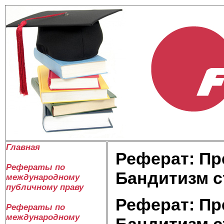
Главная
Реферат: Пр
Рефераты по
Бандитизм с
международному
публичному праву
Реферат: Пр
Рефераты по
международному
Бандитизм с