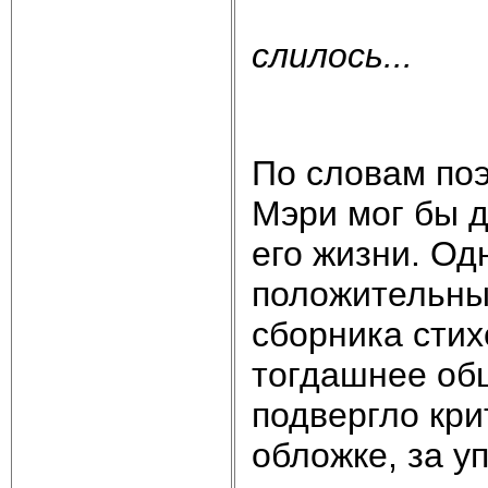
В моей 
слилось...
Оно еще
По словам поэ
Мэри мог бы 
его жизни. Од
положительны
сборника стих
тогдашнее общ
подвергло кри
обложке, за у