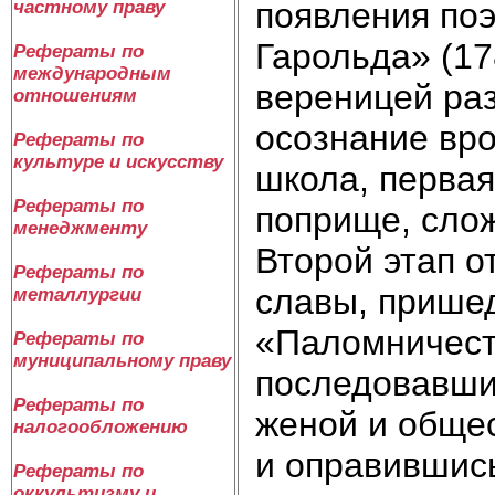
появления по
частному праву
Гарольда» (17
Рефераты по
международным
вереницей раз
отношениям
осознание вр
Рефераты по
культуре и искусству
школа, первая
Рефераты по
поприще, слож
менеджменту
Второй этап о
Рефераты по
славы, прише
металлургии
«Паломничеств
Рефераты по
муниципальному праву
последовавши
Рефераты по
женой и общес
налогообложению
и оправившись
Рефераты по
оккультизму и