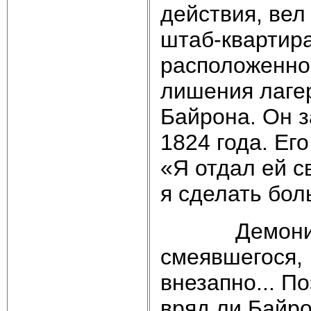
действия, вел
штаб-квартира
расположенном
лишения лаге
Байрона. Он з
1824 года. Ег
«Я отдал ей с
я сделать бол
Демоническ
смеявшегося, 
внезапно... П
вряд ли Байро