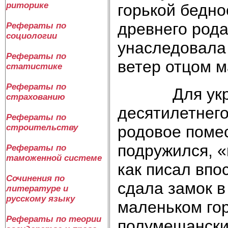
риторике
горькой бедно
древнего рода
Рефераты по
социологии
унаследовала 
Рефераты по
ветер отцом м
статистике
Рефераты по
Для укрепле
страхованию
десятилетнего
Рефераты по
родовое помес
строительству
подружился, «
Рефераты по
таможенной системе
как писал впо
Сочинения по
сдала замок в
литературе и
русскому языку
маленьком гор
Рефераты по теории
полумещански