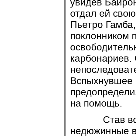
увидев Байрон
отдал ей свою
Пьетро Гамба
поклонником п
освободитель
карбонариев. 
непоследоват
Вспыхнувшее в
предопредели
на помощь.
Став во гла
недюжинные в