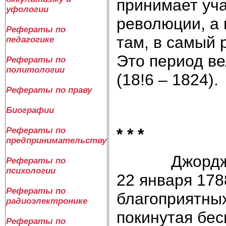
принимает уча
уфологии
революции, а 
Рефераты по
там, в самый 
педагогике
Это период ве
Рефераты по
политологии
(18!6 – 1824).
Рефераты по праву
Биографии
* * *
Рефераты по
предпринимательству
Джордж
Рефераты по
психологии
22 января 178
Рефераты по
благоприятных
радиоэлектронике
покинутая бе
Рефераты по