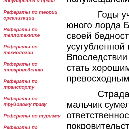
государства и права
Годы учения
Рефераты по теории
организации
юного лорда 
Рефераты по
своей бедност
теплотехнике
усугубленной
Рефераты по
технологии
Впоследствии 
Рефераты по
стать хороши
товароведению
превосходным
Рефераты по
транспорту
Страдая от 
Рефераты по
мальчик сумел
трудовому праву
ответственнос
Рефераты по туризму
покровительс
Рефераты по