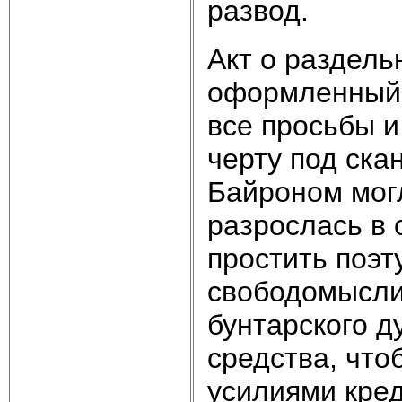
развод.
Акт о раздель
оформленный п
все просьбы и
черту под ска
Байроном могл
разрослась в 
простить поэт
свободомысли
бунтарского ду
средства, что
усилиями кре