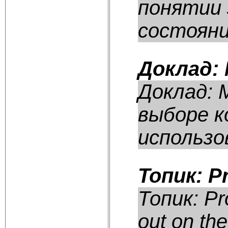
понятии 
состояни.
Доклад:
Доклад: 
выборе к
использов
Топик: P
Топик: Pr
out on th