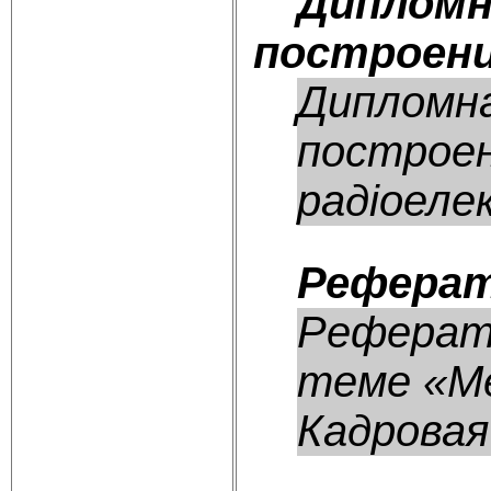
Дипломн
построени
Дипломна
построен
радіоелек
Реферат
Реферат
теме «Ме
Кадровая 