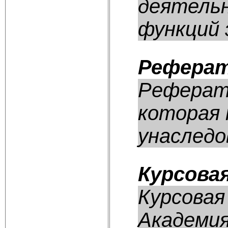
деятельн
функций э
Реферат
Реферат:
которая 
унаследов
Курсова
Курсовая
Академия