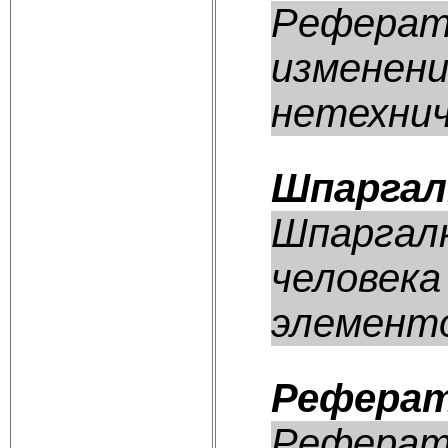
Реферат:
изменени
нетехнич
Шпаргал
Шпаргалк
человека
элементо
Реферат
Реферат: