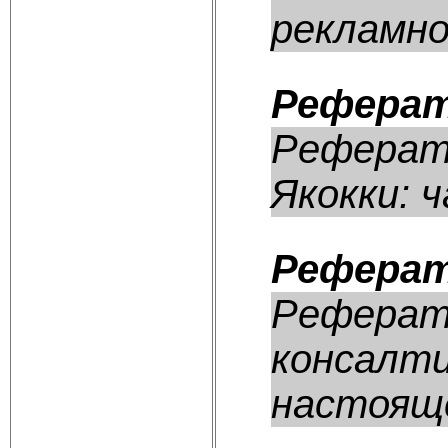
рекламно
Реферат
Реферат:
Якокки: ч
Реферат
Реферат
консалти
настояще