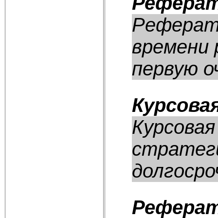
Реферат
Реферат
времени 
первую оч
Курсова
Курсовая
стратеги
долгосро
Реферат