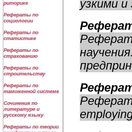
узкими и 
риторике
Рефераты по
социологии
Реферат
Рефераты по
Реферат:
статистике
научения
Рефераты по
страхованию
предприн
Рефераты по
строительству
Реферат: 
Рефераты по
таможенной системе
Реферат: B
Сочинения по
литературе и
employing 
русскому языку
Рефераты по теории