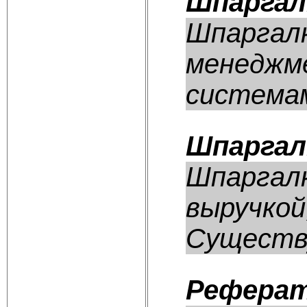
Шпаргал
Шпаргалк
менеджме
системам
Шпаргал
Шпаргалк
выручкой
Существу
Реферат