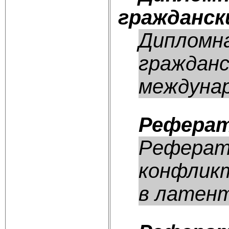
гражданск
Дипломна
гражданс
междунар
Реферат
Реферат
конфликт
в латент