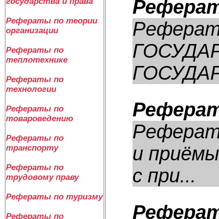
Реферат
государства и права
Рефераты по теории
Реферат
организации
ГОСУДА
Рефераты по
теплотехнике
ГОСУДАР
Рефераты по
технологии
Реферат
Рефераты по
товароведению
Реферат:
Рефераты по
и приёмы
транспорту
Рефераты по
с при...
трудовому праву
Рефераты по туризму
Реферат
Рефераты по