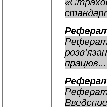
«Страхов
стандарт
Реферат
Реферат:
розв’язан
працюв...
Реферат
Реферат
Введение.....