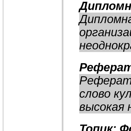
Дипломн
Дипломна
организа
неоднокр
Реферат
Реферат:
слово ку
высокая н
Топик: Ф