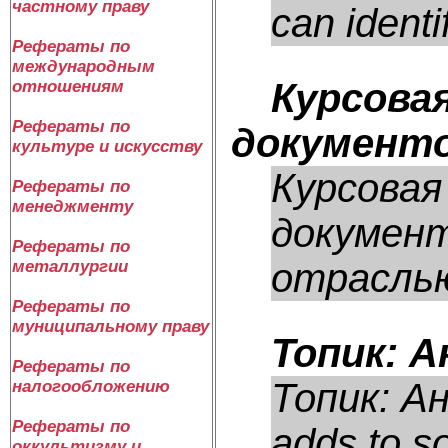
частному праву
can identi
Рефераты по
международным
Курсова
отношениям
Рефераты по
документ
культуре и искусству
Курсовая
Рефераты по
менеджменту
документ
Рефераты по
отраслью
металлургии
Рефераты по
муниципальному праву
Топик: 
Рефераты по
Топик: Ан
налогообложению
Рефераты по
adds to so
оккультизму и